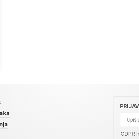
t
PRIJA
taka
nja
GDPR I