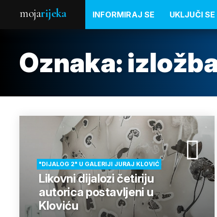
moja
rijeka
INFORMIRAJ SE
UKLJUČI SE
Oznaka:
izložba
"DIJALOG 2" U GALERIJI JURAJ KLOVIĆ
Likovni dijalozi četiriju
autorica postavljeni u
Kloviću