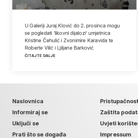
U Galeriji Juraj Klović do 2. prosinca mogu
se pogledati ‘likovni dijalozi’ umjetnica
Kristine Čehulić i Zvonimire Karavida te
Roberte Vilić i Ljiljane Barković
ČITAJTE DALJE
Naslovnica
Pristupačnos
Informiraj se
Zaštita poda
Uključi se
Uvjeti korište
Prati što se događa
Impressum