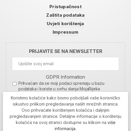
Pristupačnost
Zaštita podataka
Uvjeti korištenja
Impressum
PRIJAVITE SE NA NEWSLETTER
GDPR Information
Prihvaćam da se moji podaci spremaju u bazu
podataka i koriste u svrhu slanja MojaRijeka
newslettera
Koristimo kolačiće kako bismo poboljšali vaše korisničko
MOJARIJEKA NEWSLETTER
iskustvo prilikom pregledavanja naših mrežnih stranica.
Ovo prihvaćate korištenjem kolačića i daljnjim
PRIJAVI SE
pregledavanjem stranice. Detaljne informacije o korištenju
kolačića na ovoj stranici dostupne su klikom na
više
informacija
.