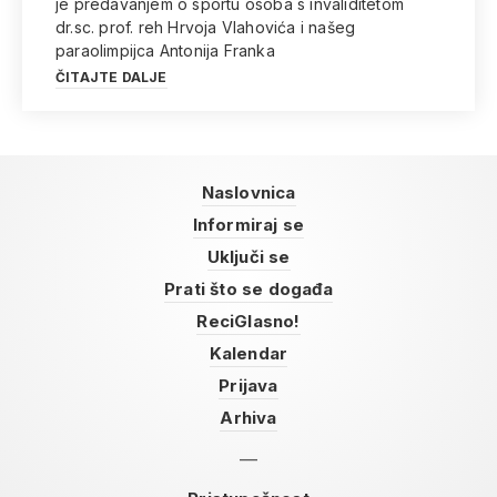
je predavanjem o sportu osoba s invaliditetom
dr.sc. prof. reh Hrvoja Vlahovića i našeg
paraolimpijca Antonija Franka
ČITAJTE DALJE
Naslovnica
Informiraj se
Uključi se
Prati što se događa
ReciGlasno!
Kalendar
Prijava
Arhiva