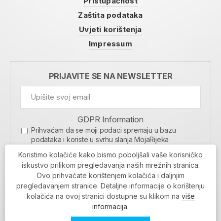
Pristupačnost
Zaštita podataka
Uvjeti korištenja
Impressum
PRIJAVITE SE NA NEWSLETTER
GDPR Information
Prihvaćam da se moji podaci spremaju u bazu
podataka i koriste u svrhu slanja MojaRijeka
newslettera
Koristimo kolačiće kako bismo poboljšali vaše korisničko
MOJARIJEKA NEWSLETTER
iskustvo prilikom pregledavanja naših mrežnih stranica.
Ovo prihvaćate korištenjem kolačića i daljnjim
PRIJAVI SE
pregledavanjem stranice. Detaljne informacije o korištenju
kolačića na ovoj stranici dostupne su klikom na
više
informacija
.