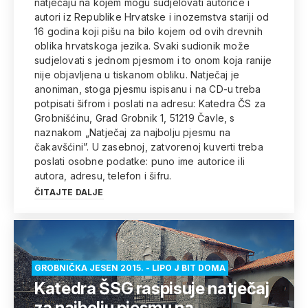
natječaju na kojem mogu sudjelovati autorice i
autori iz Republike Hrvatske i inozemstva stariji od
16 godina koji pišu na bilo kojem od ovih drevnih
oblika hrvatskoga jezika. Svaki sudionik može
sudjelovati s jednom pjesmom i to onom koja ranije
nije objavljena u tiskanom obliku. Natječaj je
anoniman, stoga pjesmu ispisanu i na CD-u treba
potpisati šifrom i poslati na adresu: Katedra ČS za
Grobnišćinu, Grad Grobnik 1, 51219 Čavle, s
naznakom „Natječaj za najbolju pjesmu na
čakavšćini”. U zasebnoj, zatvorenoj kuverti treba
poslati osobne podatke: puno ime autorice ili
autora, adresu, telefon i šifru.
ČITAJTE DALJE
GROBNIČKA JESEN 2015. - LIPO J BIT DOMA
Katedra ŠSG raspisuje natječaj
za najbolju pjesmu na