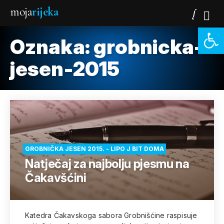
moja
rijeka
Open 
Oznaka:
grobnicka-
jesen-2015
GROBNIČKA JESEN 2015. - LIPO J BIT DOMA
Natječaj za najbolju pjesmu na
Čakavšćini
Katedra Čakavskoga sabora Grobnišćine raspisuje