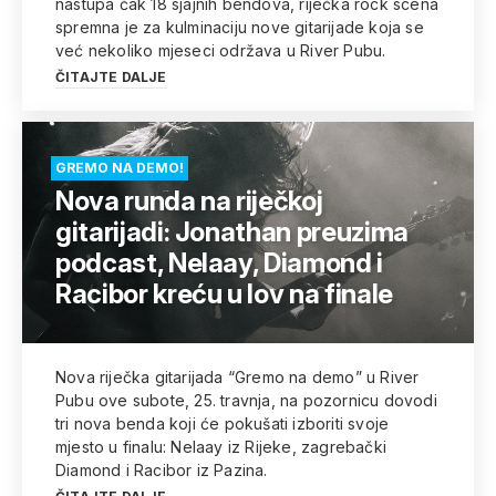
nastupa čak 18 sjajnih bendova, riječka rock scena
spremna je za kulminaciju nove gitarijade koja se
već nekoliko mjeseci održava u River Pubu.
ČITAJTE DALJE
GREMO NA DEMO!
Nova runda na riječkoj
gitarijadi: Jonathan preuzima
podcast, Nelaay, Diamond i
Racibor kreću u lov na finale
Nova riječka gitarijada “Gremo na demo” u River
Pubu ove subote, 25. travnja, na pozornicu dovodi
tri nova benda koji će pokušati izboriti svoje
mjesto u finalu: Nelaay iz Rijeke, zagrebački
Diamond i Racibor iz Pazina.