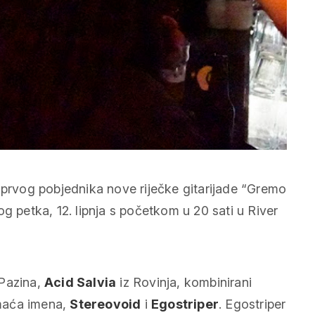
ulu prvog pobjednika nove riječke gitarijade “Gremo
g petka, 12. lipnja s početkom u 20 sati u River
Pazina,
Acid Salvia
iz Rovinja, kombinirani
maća imena,
Stereovoid
i
Egostriper
. Egostriper