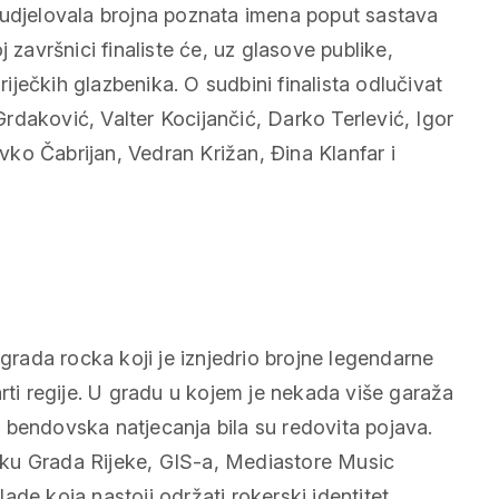
sudjelovala brojna poznata imena poput sastava
 završnici finaliste će, uz glasove publike,
riječkih glazbenika. O sudbini finalista odlučivat
daković, Valter Kocijančić, Darko Terlević, Igor
ko Čabrijan, Vedran Križan, Đina Klanfar i
 grada rocka koji je iznjedrio brojne legendarne
rti regije. U gradu u kojem je nekada više garaža
 bendovska natjecanja bila su redovita pojava.
ku Grada Rijeke, GIS-a, Mediastore Music
de koja nastoji održati rokerski identitet