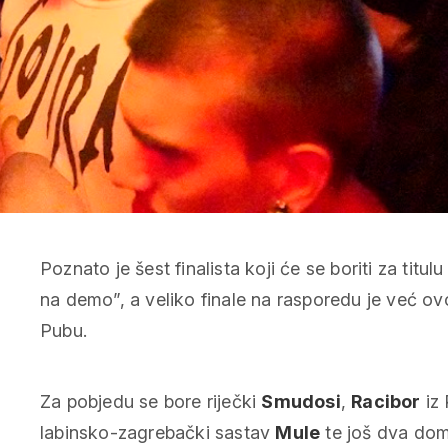
Poznato je šest finalista koji će se boriti za tit
na demo”, a veliko finale na rasporedu je već ovo
Pubu.
Za pobjedu se bore riječki
Smudosi
,
Racibor
iz 
labinsko-zagrebački sastav
Mule
te još dva do