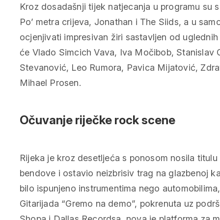
Kroz dosadašnji tijek natjecanja u programu su 
Po’ metra crijeva, Jonathan i The Siids, a u samoj
ocjenjivati impresivan žiri sastavljen od uglednih 
će Vlado Simcich Vava, Iva Močibob, Stanislav Gr
Stevanović, Leo Rumora, Pavica Mijatović, Zdrav
Mihael Prosen.
Očuvanje riječke rock scene
Rijeka je kroz desetljeća s ponosom nosila titulu
bendove i ostavio neizbrisiv trag na glazbenoj ka
bilo ispunjeno instrumentima nego automobilima,
Gitarijada “Gremo na demo”, pokrenuta uz podrš
Shopa i Dallas Recordsa, nova je platforma za mla