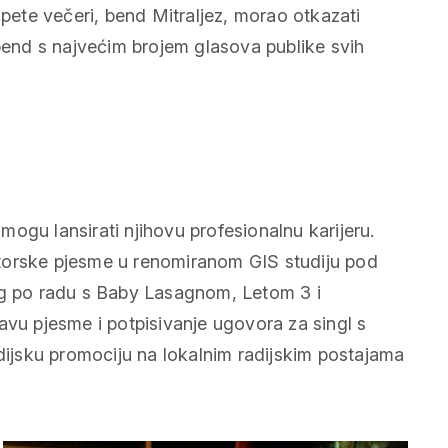
 pete večeri, bend Mitraljez, morao otkazati
 bend s najvećim brojem glasova publike svih
ogu lansirati njihovu profesionalnu karijeru.
torske pjesme u renomiranom GIS studiju pod
 po radu s Baby Lasagnom, Letom 3 i
avu pjesme i potpisivanje ugovora za singl s
jsku promociju na lokalnim radijskim postajama