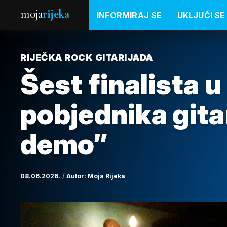
moja
rijeka
INFORMIRAJ SE
UKLJUČI SE
RIJEČKA ROCK GITARIJADA
Šest finalista u
pobjednika gita
demo”
08.06.2026.
Autor:
Moja Rijeka