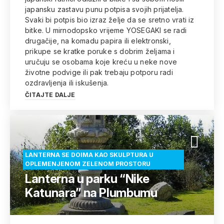
japansku zastavu punu potpisa svojih prijatelja.
Svaki bi potpis bio izraz želje da se sretno vrati iz
bitke. U mirnodopsko vrijeme YOSEGAKI se radi
drugačije, na komadu papira ili elektronski,
prikupe se kratke poruke s dobrim željama i
uručuju se osobama koje kreću u neke nove
životne podvige ili pak trebaju potporu radi
ozdravljenja ili iskušenja.
ČITAJTE DALJE
LANTERNA SE DOIMA KAO SKULPTURA U
OPLEMENJENOM ZELENOM PROSTORU
Lanterna u parku “Nike
Katunara” na Plumbumu