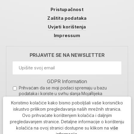
Pristupačnost
Zaštita podataka
Uvjeti korištenja
Impressum
PRIJAVITE SE NA NEWSLETTER
GDPR Information
Prihvaćam da se moji podaci spremaju u bazu
podataka i koriste u svrhu slanja MojaRijeka
newslettera
Koristimo kolačiće kako bismo poboljšali vaše korisničko
MOJARIJEKA NEWSLETTER
iskustvo prilikom pregledavanja naših mrežnih stranica.
Ovo prihvaćate korištenjem kolačića i daljnjim
PRIJAVI SE
pregledavanjem stranice. Detaljne informacije o korištenju
kolačića na ovoj stranici dostupne su klikom na
više