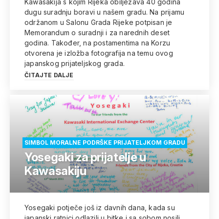
Kawasakija s kojim Rijeka obilježava 40 godina
dugu suradnju boravi u našem gradu. Na prijamu
održanom u Salonu Grada Rijeke potpisan je
Memorandum o suradnji i za narednih deset
godina. Također, na postamentima na Korzu
otvorena je izložba fotografija na temu ovog
japanskog prijateljskog grada.
ČITAJTE DALJE
SIMBOL MORALNE PODRŠKE PRIJATELJKOM GRADU
Yosegaki za prijatelje u
Kawasakiju
Yosegaki potječe još iz davnih dana, kada su
japanski ratnici odlazili u bitke i sa sobom nosili