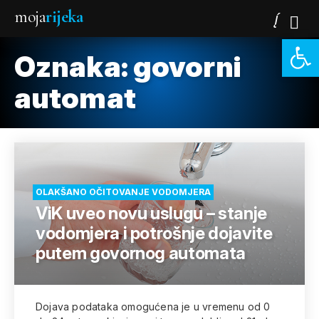
moja
rijeka
Open 
Oznaka:
govorni
automat
OLAKŠANO OČITOVANJE VODOMJERA
ViK uveo novu uslugu – stanje
vodomjera i potrošnje dojavite
putem govornog automata
Dojava podataka omogućena je u vremenu od 0