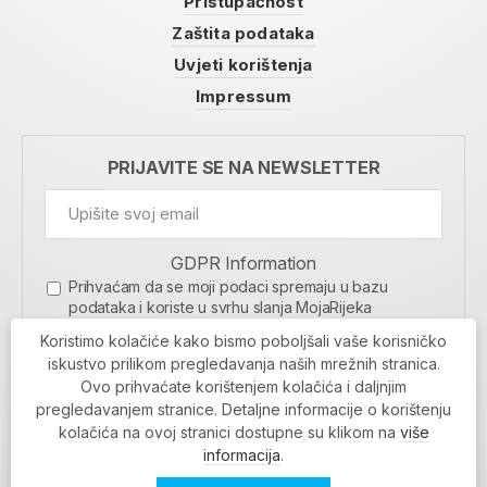
Pristupačnost
Zaštita podataka
Uvjeti korištenja
Impressum
PRIJAVITE SE NA NEWSLETTER
GDPR Information
Prihvaćam da se moji podaci spremaju u bazu
podataka i koriste u svrhu slanja MojaRijeka
newslettera
Koristimo kolačiće kako bismo poboljšali vaše korisničko
MOJARIJEKA NEWSLETTER
iskustvo prilikom pregledavanja naših mrežnih stranica.
Ovo prihvaćate korištenjem kolačića i daljnjim
PRIJAVI SE
pregledavanjem stranice. Detaljne informacije o korištenju
kolačića na ovoj stranici dostupne su klikom na
više
informacija
.