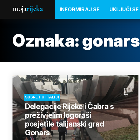
moja
rijeka
INFORMIRAJ SE
UKLJUČI SE
Oznaka:
gonar
SUSRET U ITALIJI
Delegacije Rijeke i Čabra s
preživjelim logoraši
posjetile talijanski grad
Gonars