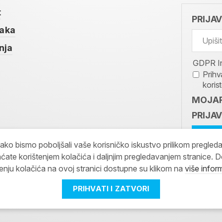
t
PRIJA
taka
nja
GDPR I
Prihv
koris
MOJAR
PRIJAV
kako bismo poboljšali vaše korisničko iskustvo prilikom pregled
ćate korištenjem kolačića i daljnjim pregledavanjem stranice. D
tenju kolačića na ovoj stranici dostupne su klikom na
više infor
PRIHVATI I ZATVORI