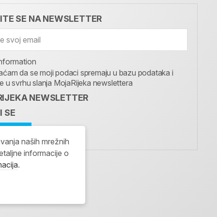
VITE SE NA NEWSLETTER
nformation
aćam da se moji podaci spremaju u bazu podataka i
te u svrhu slanja MojaRijeka newslettera
IJEKA NEWSLETTER
I SE
avanja naših mrežnih
etaljne informacije o
macija
.