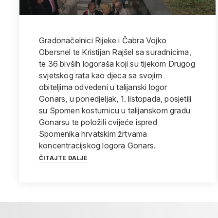
Gradonačelnici Rijeke i Čabra Vojko
Obersnel te Kristijan Rajšel sa suradnicima,
te 36 bivših logoraša koji su tijekom Drugog
svjetskog rata kao djeca sa svojim
obiteljima odvedeni u talijanski logor
Gonars, u ponedjeljak, 1. listopada, posjetili
su Spomen kosturnicu u talijanskom gradu
Gonarsu te položili cvijeće ispred
Spomenika hrvatskim žrtvama
koncentracijskog logora Gonars.
ČITAJTE DALJE