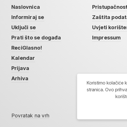
Naslovnica
Pristupačnos
Informiraj se
Zaštita poda
Uključi se
Uvjeti korište
Prati što se događa
Impressum
ReciGlasno!
Kalendar
Prijava
Arhiva
Koristimo kolačiće 
stranica. Ovo prihva
koriš
Povratak na vrh