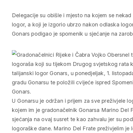
Delegacije su obišle i mjesto na kojem se nekad 
logor, a koji je izgorio ubrzo nakon odlaska log
Gonars podigao je spomenik u sjećanje na zaroblj
U Gonarsu je održan i prijem za sve preživjele l
kojem im je gradonačelnik Gonarsa Marino Del F
sjećanja na ovaj susret te kao zahvalu jer su podi
logoraške dane. Marino Del Frate preživjelim je l