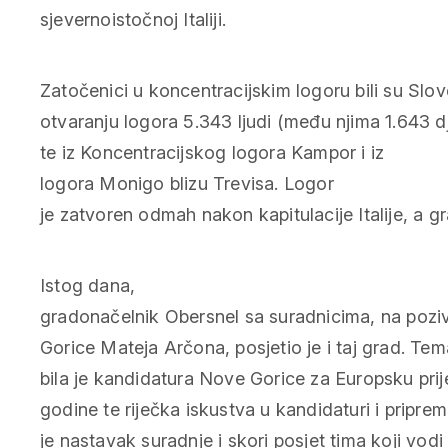
sjevernoistočnoj Italiji.
Zatočenici u koncentracijskim logoru bili su Slove
otvaranju logora 5.343 ljudi (među njima 1.643 d
te iz Koncentracijskog logora Kampor i iz
logora Monigo blizu Trevisa. Logor
je zatvoren odmah nakon kapitulacije Italije, a g
Istog dana,
gradonačelnik Obersnel sa suradnicima, na poz
Gorice Mateja Arčona, posjetio je i taj grad. Te
bila je kandidatura Nove Gorice za Europsku prij
godine te riječka iskustva u kandidaturi i pripr
je nastavak suradnje i skori posjet tima koji vo