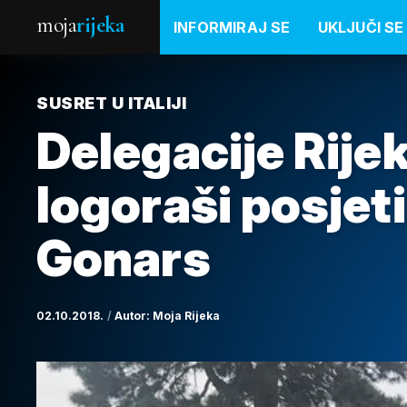
moja
rijeka
INFORMIRAJ SE
UKLJUČI SE
SUSRET U ITALIJI
Delegacije Rijek
logoraši posjeti
Gonars
02.10.2018.
Autor:
Moja Rijeka