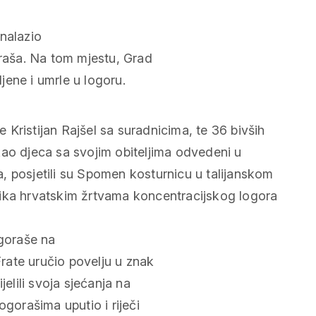
nalazio
oraša. Na tom mjestu, Grad
ene i umrle u logoru.
ogoraše na
rate uručio povelju u znak
jelili svoja sjećanja na
ogorašima uputio i riječi