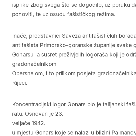
isprike zbog svega što se dogodilo, uz poruku d
ponoviti, te uz osudu fašističkog režima.
Inače, predstavnici Saveza antifašističkih boraca
antifašista Primorsko-goranske županije svake 
Gonarsu, a susret preživjelih logoraša koji je od
gradonačelnikom
Obersnelom, i to prilikom posjeta gradonačelnik
Rijeci.
Koncentracijski logor Gonars bio je talijanski fa
ratu. Osnovan je 23.
veljače 1942.
u mjestu Gonars koje se nalazi u blizini Palmano