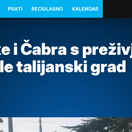
PRATI
RECIGLASNO
KALENDAR
e i Čabra s preživ
le talijanski grad