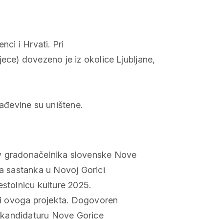
nci i Hrvati. Pri
jece) dovezeno je iz okolice Ljubljane,
rađevine su uništene.
iv gradonačelnika slovenske Nove
ma sastanka u Novoj Gorici
estolnicu kulture 2025.
emi ovoga projekta. Dogovoren
di kandidaturu Nove Gorice