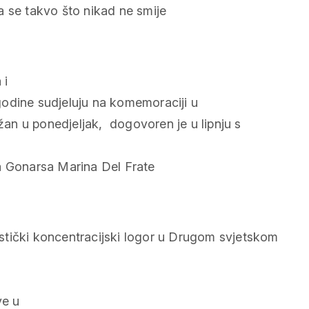
a se takvo što nikad ne smije
 i
godine sudjeluju na komemoraciji u
ržan u ponedjeljak, dogovoren je u lipnju s
a Gonarsa Marina Del Frate
šistički koncentracijski logor u Drugom svjetskom
ve u