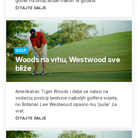
golfer na broju jedan nakon 16 godina.
ČITAJTE DALJE
GOLF:
Woods na vrhu, Westwood sve
bliže
Amerikanac Tiger Woods i dalje se nalazi na
vodećoj poziciji ljestvice najboljih golfera svijeta,
no Britanac Lee Westwood opasno mu ‘puše’ za
vrat.
ČITAJTE DALJE