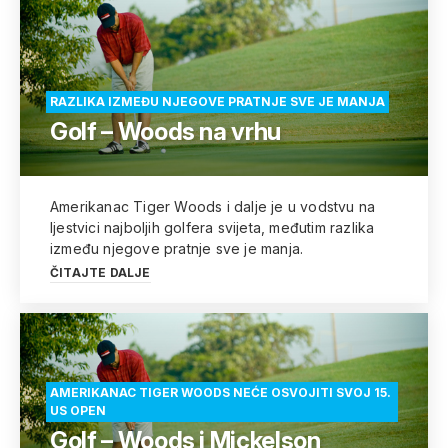
RAZLIKA IZMEĐU NJEGOVE PRATNJE SVE JE MANJA
Golf – Woods na vrhu
Amerikanac Tiger Woods i dalje je u vodstvu na
ljestvici najboljih golfera svijeta, međutim razlika
između njegove pratnje sve je manja.
ČITAJTE DALJE
AMERIKANAC TIGER WOODS NEĆE OSVOJITI SVOJ 15.
US OPEN
Golf – Woods i Mickelson