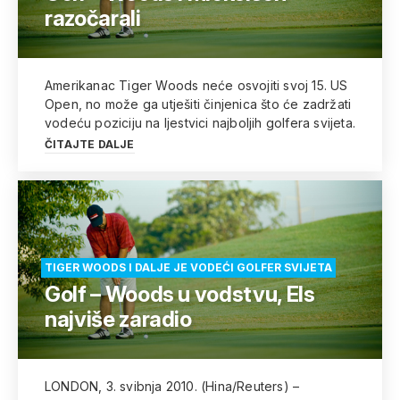
razočarali
Amerikanac Tiger Woods neće osvojiti svoj 15. US
Open, no može ga utješiti činjenica što će zadržati
vodeću poziciju na ljestvici najboljih golfera svijeta.
ČITAJTE DALJE
TIGER WOODS I DALJE JE VODEĆI GOLFER SVIJETA
Golf – Woods u vodstvu, Els
najviše zaradio
LONDON, 3. svibnja 2010. (Hina/Reuters) –