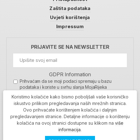
Zaštita podataka
Uvjeti korištenja
Impressum
PRIJAVITE SE NA NEWSLETTER
GDPR Information
Prihvaćam da se moji podaci spremaju u bazu
podataka i koriste u svrhu slanja MojaRijeka
newslettera
Koristimo kolačiće kako bismo poboljšali vaše korisničko
MOJARIJEKA NEWSLETTER
iskustvo prilikom pregledavanja naših mrežnih stranica.
Ovo prihvaćate korištenjem kolačića i daljnjim
PRIJAVI SE
pregledavanjem stranice. Detaljne informacije o korištenju
kolačića na ovoj stranici dostupne su klikom na
više
informacija
.