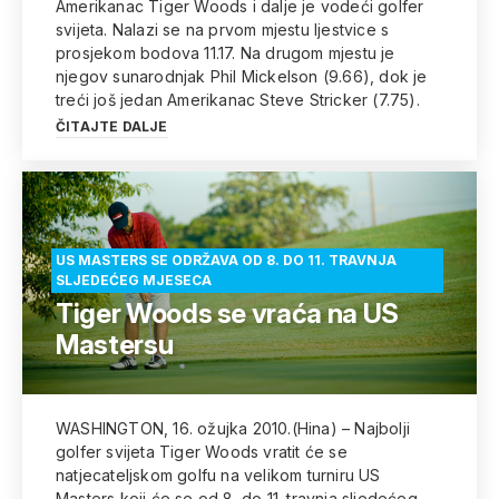
Amerikanac Tiger Woods i dalje je vodeći golfer
svijeta. Nalazi se na prvom mjestu ljestvice s
prosjekom bodova 11.17. Na drugom mjestu je
njegov sunarodnjak Phil Mickelson (9.66), dok je
treći još jedan Amerikanac Steve Stricker (7.75).
ČITAJTE DALJE
US MASTERS SE ODRŽAVA OD 8. DO 11. TRAVNJA
SLJEDEĆEG MJESECA
Tiger Woods se vraća na US
Mastersu
WASHINGTON, 16. ožujka 2010.(Hina) – Najbolji
golfer svijeta Tiger Woods vratit će se
natjecateljskom golfu na velikom turniru US
Masters koji će se od 8. do 11. travnja sljedećeg