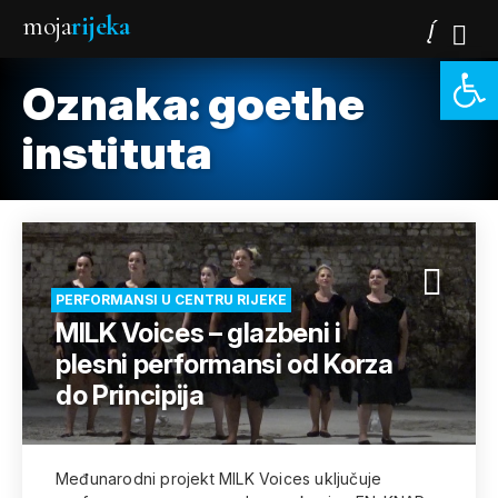
moja
rijeka
Open 
Oznaka:
goethe
instituta
PERFORMANSI U CENTRU RIJEKE
MILK Voices – glazbeni i
plesni performansi od Korza
do Principija
Međunarodni projekt MILK Voices uključuje