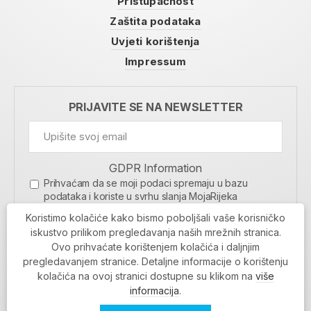
Pristupačnost
Zaštita podataka
Uvjeti korištenja
Impressum
PRIJAVITE SE NA NEWSLETTER
GDPR Information
Prihvaćam da se moji podaci spremaju u bazu
podataka i koriste u svrhu slanja MojaRijeka
newslettera
Koristimo kolačiće kako bismo poboljšali vaše korisničko
MOJARIJEKA NEWSLETTER
iskustvo prilikom pregledavanja naših mrežnih stranica.
Ovo prihvaćate korištenjem kolačića i daljnjim
PRIJAVI SE
pregledavanjem stranice. Detaljne informacije o korištenju
kolačića na ovoj stranici dostupne su klikom na
više
informacija
.