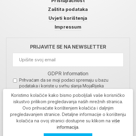
Pristupačnost
Zaštita podataka
Uvjeti korištenja
Impressum
PRIJAVITE SE NA NEWSLETTER
GDPR Information
Prihvaćam da se moji podaci spremaju u bazu
podataka i koriste u svrhu slanja MojaRijeka
newslettera
Koristimo kolačiće kako bismo poboljšali vaše korisničko
MOJARIJEKA NEWSLETTER
iskustvo prilikom pregledavanja naših mrežnih stranica.
Ovo prihvaćate korištenjem kolačića i daljnjim
PRIJAVI SE
pregledavanjem stranice. Detaljne informacije o korištenju
kolačića na ovoj stranici dostupne su klikom na
više
informacija
.