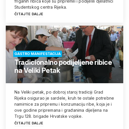
friganih ribica koje su pripremili i podijelili djelatnici
Studentskog centra Rijeka.
ČITAJTE DALJE
GASTRO MANIFESTACIJA
Tradicionalno podijeljene ribice
na Veliki Petak
Na Veliki petak, po dobroj staroj tradiciji Grad
Rijeka osigurao je sardele, kruh te ostale potrebne
namirnice za pripremu i konzumaciju ribe, koja je i
ove godine pripremana i građanima dijeljena na
Trgu 128. brigade Hrvatske vojske.
ČITAJTE DALJE