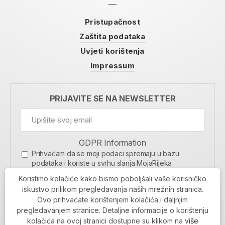
Pristupačnost
Zaštita podataka
Uvjeti korištenja
Impressum
PRIJAVITE SE NA NEWSLETTER
GDPR Information
Prihvaćam da se moji podaci spremaju u bazu
podataka i koriste u svrhu slanja MojaRijeka
newslettera
Koristimo kolačiće kako bismo poboljšali vaše korisničko
MOJARIJEKA NEWSLETTER
iskustvo prilikom pregledavanja naših mrežnih stranica.
Ovo prihvaćate korištenjem kolačića i daljnjim
PRIJAVI SE
pregledavanjem stranice. Detaljne informacije o korištenju
kolačića na ovoj stranici dostupne su klikom na
više