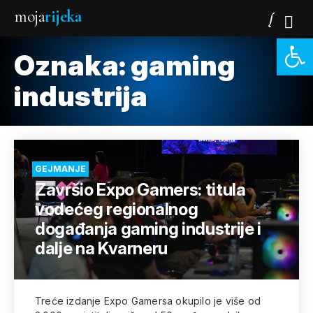
moja
rijeka
Open 
Oznaka:
gaming
industrija
GEJMANJE
Završio Expo Gamers: titula
vodećeg regionalnog
događanja gaming industrije i
dalje na Kvarneru
Treće izdanje Expo Gamersa okupilo je više od