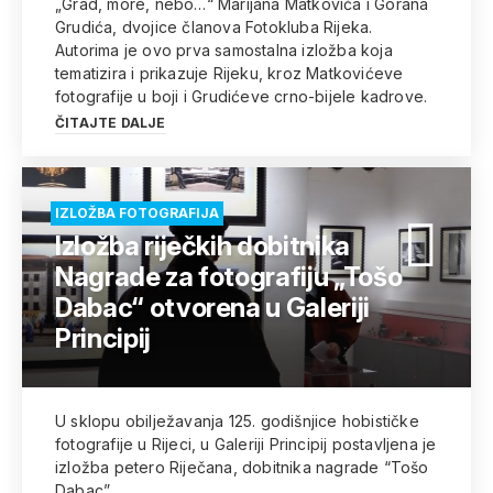
„Grad, more, nebo…“ Marijana Matkovića i Gorana
Grudića, dvojice članova Fotokluba Rijeka.
Autorima je ovo prva samostalna izložba koja
tematizira i prikazuje Rijeku, kroz Matkovićeve
fotografije u boji i Grudićeve crno-bijele kadrove.
ČITAJTE DALJE
IZLOŽBA FOTOGRAFIJA
Izložba riječkih dobitnika
Nagrade za fotografiju „Tošo
Dabac“ otvorena u Galeriji
Principij
U sklopu obilježavanja 125. godišnjice hobističke
fotografije u Rijeci, u Galeriji Principij postavljena je
izložba petero Riječana, dobitnika nagrade “Tošo
Dabac”