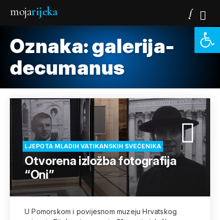
moja
rijeka
Open 
Oznaka:
galerija-
decumanus
LJEPOTA MLADIH VATIKANSKIH SVEĆENIKA
Otvorena izložba fotografija
“Oni”
U Pomorskom i povijesnom muzeju Hrvatskog