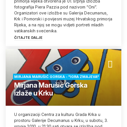
primorja Rijeka otvorena je 01. srpnja izložba
fotografija Piera Pazzia pod nazivom “Oni”.
Organizatori ove izložbe su Galerija Decumanus,
Krk i Pomorski i povijesni muzej Hrvatskog primorja
Rijeka, a na njoj se mogu vidjeti portreti mladih
vatikanskih svećenika.
ČITAJTE DALJE
MIRJANA MARUŠIĆ GORSKA - "IGRA ZMAJEVA"
Mirjana Marušić Gorska
izlaže u Krku
U organizaciji Centra za kulturu Grada Krka u
prostoru Galerije Decumanus u Krku, u subotu, 3.
srpnja 2010. u 21:30 sati otvara se izložba pod