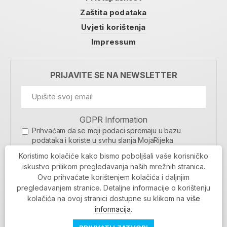
Zaštita podataka
Uvjeti korištenja
Impressum
PRIJAVITE SE NA NEWSLETTER
GDPR Information
Prihvaćam da se moji podaci spremaju u bazu
podataka i koriste u svrhu slanja MojaRijeka
newslettera
Koristimo kolačiće kako bismo poboljšali vaše korisničko
MOJARIJEKA NEWSLETTER
iskustvo prilikom pregledavanja naših mrežnih stranica.
Ovo prihvaćate korištenjem kolačića i daljnjim
PRIJAVI SE
pregledavanjem stranice. Detaljne informacije o korištenju
kolačića na ovoj stranici dostupne su klikom na
više
informacija
.