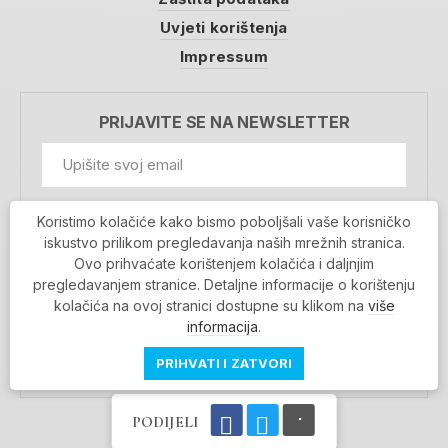
Uvjeti korištenja
Impressum
PRIJAVITE SE NA NEWSLETTER
GDPR Information
Koristimo kolačiće kako bismo poboljšali vaše korisničko
Prihvaćam da se moji podaci spremaju u bazu
iskustvo prilikom pregledavanja naših mrežnih stranica.
podataka i koriste u svrhu slanja MojaRijeka
Ovo prihvaćate korištenjem kolačića i daljnjim
newslettera
pregledavanjem stranice. Detaljne informacije o korištenju
MOJARIJEKA NEWSLETTER
kolačića na ovoj stranici dostupne su klikom na
više
PRIJAVI SE
informacija
.
PRIHVATI I ZATVORI
PODIJELI
Povratak na vrh