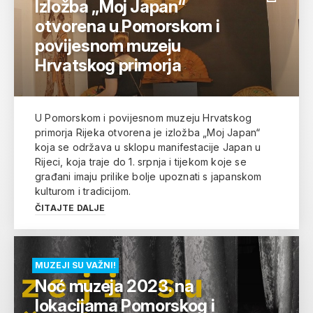
Izložba „Moj Japan“
otvorena u Pomorskom i
povijesnom muzeju
Hrvatskog primorja
U Pomorskom i povijesnom muzeju Hrvatskog
primorja Rijeka otvorena je izložba „Moj Japan“
koja se održava u sklopu manifestacije Japan u
Rijeci, koja traje do 1. srpnja i tijekom koje se
građani imaju prilike bolje upoznati s japanskom
kulturom i tradicijom.
ČITAJTE DALJE
MUZEJI SU VAŽNI!
Noć muzeja 2023. na
lokacijama Pomorskog i