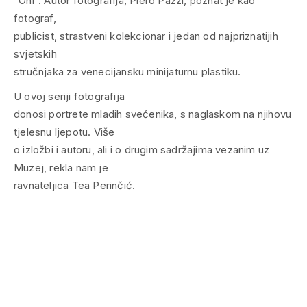
“Oni”. Autor fotografija, Piero Pazzi, poznat je kao
fotograf,
publicist, strastveni kolekcionar i jedan od najpriznatijih
svjetskih
stručnjaka za venecijansku minijaturnu plastiku.
U ovoj seriji fotografija
donosi portrete mladih svećenika, s naglaskom na njihovu
tjelesnu ljepotu. Više
o izložbi i autoru, ali i o drugim sadržajima vezanim uz
Muzej, rekla nam je
ravnateljica Tea Perinčić.