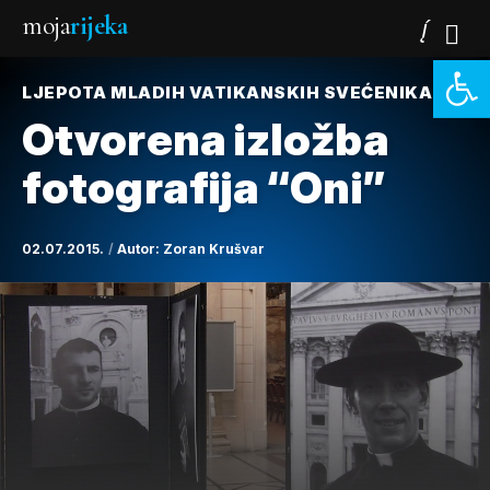
moja
rijeka
Open 
LJEPOTA MLADIH VATIKANSKIH SVEĆENIKA
Otvorena izložba
fotografija “Oni”
02.07.2015.
Autor:
Zoran Krušvar