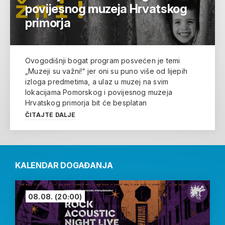
povijesnog muzeja Hrvatskog
primorja
Ovogodišnji bogat program posvećen je temi
„Muzeji su važni!“ jer oni su puno više od lijepih
izloga predmetima, a ulaz u muzej na svim
lokacijama Pomorskog i povijesnog muzeja
Hrvatskog primorja bit će besplatan
ČITAJTE DALJE
KALENDAR DOGAĐANJA
08.08.
(20:00)