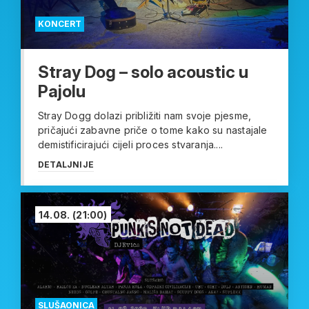
KONCERT
Stray Dog – solo acoustic u
Pajolu
Stray Dogg dolazi približiti nam svoje pjesme,
pričajući zabavne priče o tome kako su nastajale
demistificirajući cijeli proces stvaranja....
DETALJNIJE
14.08.
(21:00)
SLUŠAONICA