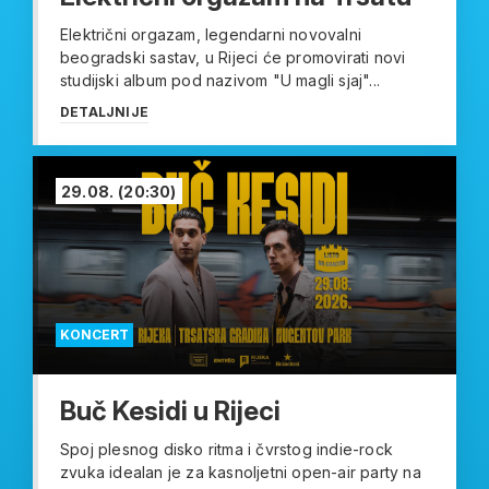
Električni orgazam, legendarni novovalni
beogradski sastav, u Rijeci će promovirati novi
studijski album pod nazivom "U magli sjaj"...
DETALJNIJE
29.08.
(20:30)
KONCERT
Buč Kesidi u Rijeci
Spoj plesnog disko ritma i čvrstog indie-rock
zvuka idealan je za kasnoljetni open-air party na