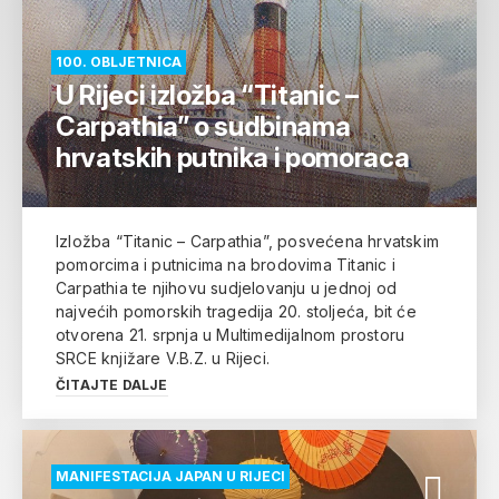
100. OBLJETNICA
U Rijeci izložba “Titanic –
Carpathia” o sudbinama
hrvatskih putnika i pomoraca
Izložba “Titanic – Carpathia”, posvećena hrvatskim
pomorcima i putnicima na brodovima Titanic i
Carpathia te njihovu sudjelovanju u jednoj od
najvećih pomorskih tragedija 20. stoljeća, bit će
otvorena 21. srpnja u Multimedijalnom prostoru
SRCE knjižare V.B.Z. u Rijeci.
ČITAJTE DALJE
MANIFESTACIJA JAPAN U RIJECI