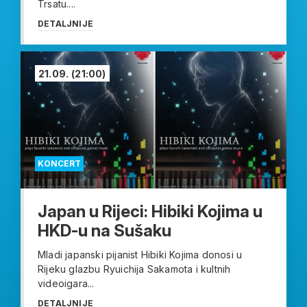
Trsatu....
DETALJNIJE
21.09.
(21:00)
KONCERT
Japan u Rijeci: Hibiki Kojima u
HKD-u na Sušaku
Mladi japanski pijanist Hibiki Kojima donosi u
Rijeku glazbu Ryuichija Sakamota i kultnih
videoigara...
DETALJNIJE