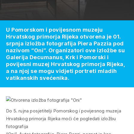
U Pomorskom i povijesnom muzeju
Hrvatskog primorja Rijeka otvorena je 01.
srpnja izložba fotografija Piera Pazzia pod
nazivom “Oni”. Organizatori ove izložbe su
Galerija Decumanus, Krk i Pomorski i
povijesni muzej Hrvatskog primorja Rijeka,
a na njoj se mogu vidjeti portreti mladih
vatikanskih svećenika.
Do 5. rujna posjetitelji Pomorskog i povijesnog muzeja
Hrvatskog primorja Rijeka moći će pogledati izložbu
fotografija