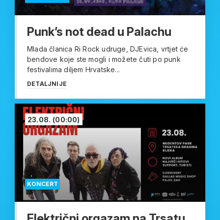
Punk’s not dead u Palachu
Mlada članica Ri Rock udruge, DJEvica, vrtjet će
bendove koje ste mogli i možete čuti po punk
festivalima diljem Hrvatske...
DETALJNIJE
23.08.
(00:00)
KONCERT
Električni orgazam na Trsatu