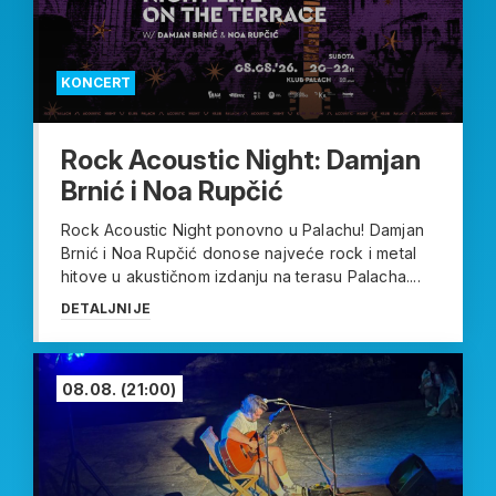
KONCERT
Rock Acoustic Night: Damjan
Brnić i Noa Rupčić
Rock Acoustic Night ponovno u Palachu! Damjan
Brnić i Noa Rupčić donose najveće rock i metal
hitove u akustičnom izdanju na terasu Palacha....
DETALJNIJE
08.08.
(21:00)