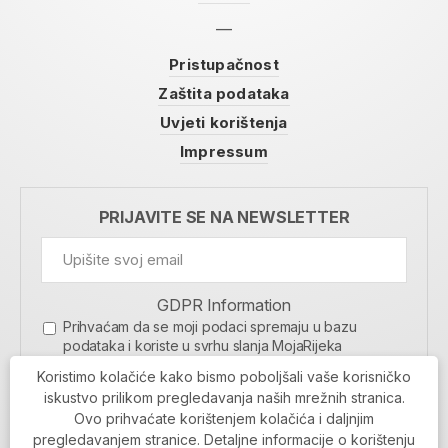
Pristupačnost
Zaštita podataka
Uvjeti korištenja
Impressum
PRIJAVITE SE NA NEWSLETTER
GDPR Information
Prihvaćam da se moji podaci spremaju u bazu
podataka i koriste u svrhu slanja MojaRijeka
newslettera
Koristimo kolačiće kako bismo poboljšali vaše korisničko
MOJARIJEKA NEWSLETTER
iskustvo prilikom pregledavanja naših mrežnih stranica.
Ovo prihvaćate korištenjem kolačića i daljnjim
PRIJAVI SE
pregledavanjem stranice. Detaljne informacije o korištenju