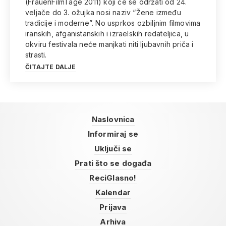
(FrauenFilmTage 2011) koji će se održati od 24.
veljače do 3. ožujka nosi naziv “Žene između
tradicije i moderne”. No usprkos ozbiljnim filmovima
iranskih, afganistanskih i izraelskih redateljica, u
okviru festivala neće manjkati niti ljubavnih priča i
strasti.
ČITAJTE DALJE
Naslovnica
Informiraj se
Uključi se
Prati što se događa
ReciGlasno!
Kalendar
Prijava
Arhiva