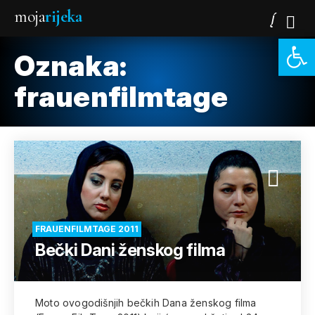
moja
rijeka
Open 
Oznaka:
frauenfilmtage
FRAUENFILMTAGE 2011
Bečki Dani ženskog filma
Moto ovogodišnjih bečkih Dana ženskog filma