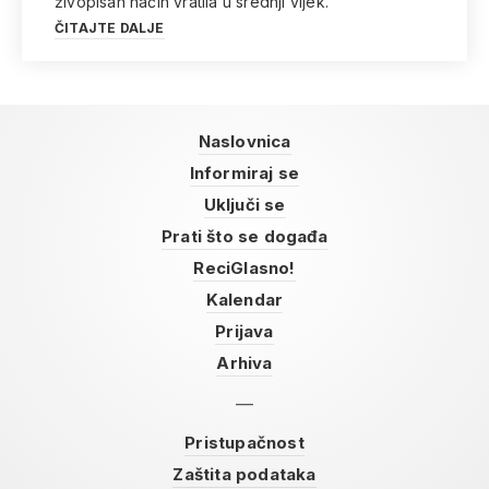
živopisan način vratila u srednji vijek.
ČITAJTE DALJE
Naslovnica
Informiraj se
Uključi se
Prati što se događa
ReciGlasno!
Kalendar
Prijava
Arhiva
Pristupačnost
Zaštita podataka