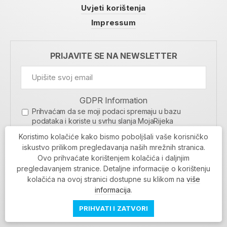
Uvjeti korištenja
Impressum
PRIJAVITE SE NA NEWSLETTER
GDPR Information
Prihvaćam da se moji podaci spremaju u bazu
podataka i koriste u svrhu slanja MojaRijeka
newslettera
Koristimo kolačiće kako bismo poboljšali vaše korisničko
MOJARIJEKA NEWSLETTER
iskustvo prilikom pregledavanja naših mrežnih stranica.
Ovo prihvaćate korištenjem kolačića i daljnjim
PRIJAVI SE
pregledavanjem stranice. Detaljne informacije o korištenju
kolačića na ovoj stranici dostupne su klikom na
više
informacija
.
PRIHVATI I ZATVORI
Povratak na vrh