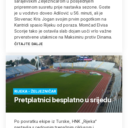
sarajevskim Željezničarom u posljednjem
pripremnom susretu prije nastavka sezone. Goste
je u vodstvo doveo Adilović u 56. minuti, ali je
Slovenac Kris Jogan svojim prvim pogotkom na
Kantridi spasio Rijeku od poraza. Momčad Elvisa
Scorije tako je ostavila slab dojam uoči vrlo važne
prvenstvene utakmice na Maksimiru protiv Dinama.
ČITAJTE DALJE
RIJEKA - ŽELJEZNIČAR
Pretplatnici besplatno u srijedu
Po povratku ekipe iz Turske, HNK „Rijeka“
nastavlja s redovnim trenažnim ciklusom i