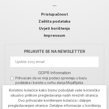
Pristupačnost
Zaštita podataka
Uvjeti korištenja
Impressum
PRIJAVITE SE NA NEWSLETTER
GDPR Information
Prihvaćam da se moji podaci spremaju u bazu
podataka i koriste u svrhu slanja MojaRijeka
newslettera
Koristimo kolačiće kako bismo poboljšali vaše korisničko
MOJARIJEKA NEWSLETTER
iskustvo prilikom pregledavanja naših mrežnih stranica.
Ovo prihvaćate korištenjem kolačića i daljnjim
PRIJAVI SE
pregledavanjem stranice. Detaljne informacije o korištenju