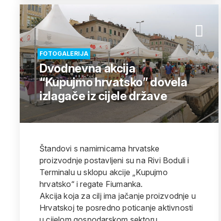
FOTOGALERIJA
Dvodnevna akcija
“Kupujmo hrvatsko” dovela
izlagače iz cijele države
Štandovi s namirnicama hrvatske
proizvodnje postavljeni su na Rivi Boduli i
Terminalu u sklopu akcije „Kupujmo
hrvatsko“ i regate Fiumanka.
Akcija koja za cilj ima jačanje proizvodnje u
Hrvatskoj te posredno poticanje aktivnosti
u cijelom gospodarskom sektoru,