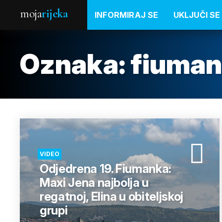
moja
rijeka
INFORMIRAJ SE
UKLJUČI SE
Oznaka:
fiuman
VIDEO
Odjedrena 19. Fiumanka:
Maxi Jena najbolja u
regatnoj, Elina u obiteljskoj
grupi