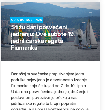
OD 7. DO 10. LIPNJA
Stižu dani posvećeni
jedrenju: Ove subote 19.
jedriličarska regata
Fiumanka
Današnjim svečanim potpisivanjem jedra
podrške najavljeno je devetnaesto izdanje
Fiumanke koja će trajati od 7. do 10. lipnja.
U danima posvećenima jedrenju, druženju i
poslovnom povezivanju očekuju nas
jedriličarske regate te brojni popratni
događaji, a na press konferenciji na kojoj je