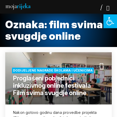
moja
rijeka
Open 
Oznaka:
film svima
svugdje online
DODIJELJENE NAGRADE ŠKOLAMA I UČENICIMA
Proglašeni pobjednici
inkluzivnog online festivala
Film svima svugdje online
Nakon gotovo godinu dana provedbe projekta