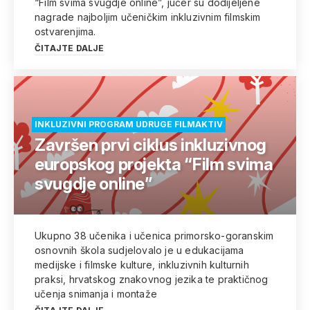
“Film svima svugdje online”, jučer su dodijeljene
nagrade najboljim učeničkim inkluzivnim filmskim
ostvarenjima.
ČITAJTE DALJE
INKLUZIVNI PROGRAM UDRUGE FILMAKTIV
Završen prvi ciklus inkluzivnog
europskog projekta “Film svima
svugdje online”
Ukupno 38 učenika i učenica primorsko-goranskim
osnovnih škola sudjelovalo je u edukacijama
medijske i filmske kulture, inkluzivnih kulturnih
praksi, hrvatskog znakovnog jezika te praktičnog
učenja snimanja i montaže