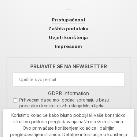
Pristupačnost
Zaštita podataka
Uvjeti korištenja
Impressum
PRIJAVITE SE NA NEWSLETTER
GDPR Information
Prihvaćam da se moji podaci spremaju u bazu
podataka i koriste u svrhu slanja MojaRijeka
newslettera
Koristimo kolačiće kako bismo poboljšali vaše korisničko
MOJARIJEKA NEWSLETTER
iskustvo prilikom pregledavanja naših mrežnih stranica.
Ovo prihvaćate korištenjem kolačića i daljnjim
PRIJAVI SE
pregledavanjem stranice. Detaljne informacije o korištenju