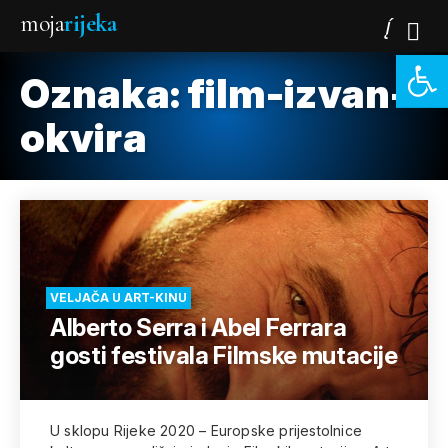
moja
rijeka
Open 
Oznaka:
film-izvan-
okvira
VELJAČA U ART-KINU
Alberto Serra i Abel Ferrara
gosti festivala Filmske mutacije
U sklopu Rijeke 2020 – Europske prijestolnice