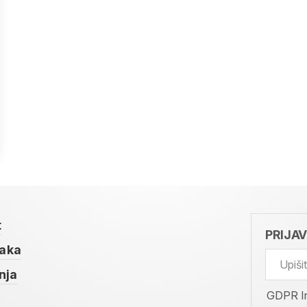
t
PRIJA
taka
nja
GDPR I