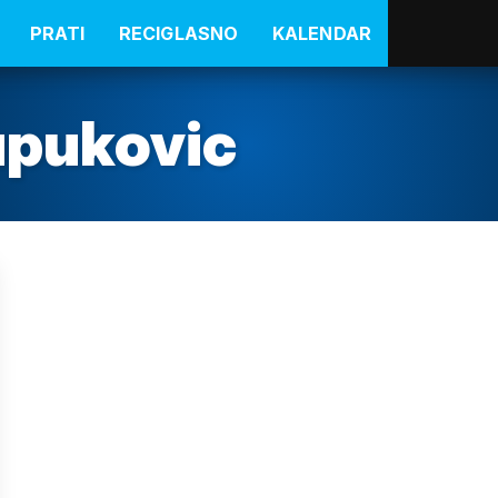
PRATI
RECIGLASNO
KALENDAR
supukovic