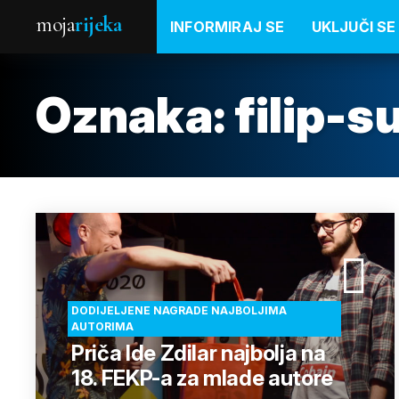
moja
rijeka
INFORMIRAJ SE
UKLJUČI SE
Oznaka:
filip-
DODIJELJENE NAGRADE NAJBOLJIMA
AUTORIMA
Priča Ide Zdilar najbolja na
18. FEKP-a za mlade autore