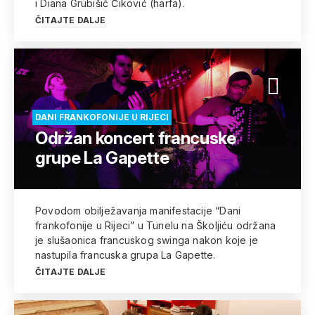
i Diana Grubišić Ćiković (harfa).
ČITAJTE DALJE
DANI FRANKOFONIJE U RIJECI
Održan koncert francuske
grupe La Gapette
Povodom obilježavanja manifestacije “Dani
frankofonije u Rijeci” u Tunelu na Školjiću održana
je slušaonica francuskog swinga nakon koje je
nastupila francuska grupa La Gapette.
ČITAJTE DALJE