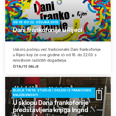
OD 16. DO 22. OŽUJKA 2015.
Dani frankofonije u Rijeci
Uskoro počinju već tradicionalni Dani frankofonije
u Rijeci koji će ove godine ići od 16. do 22.03. s
mnoštvom različitih događanja.
ČITAJTE DALJE
BIJELA TINTA: STUDIJE I OGLEDI IZ FRANCUSKE
KNJIŽEVNOSTI
U sklopu Dana frankofonije
predstavljena knjiga Ingrid