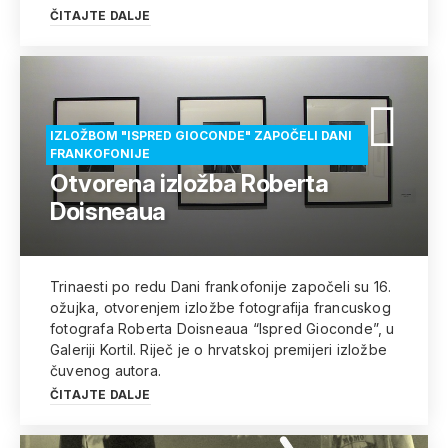
ČITAJTE DALJE
IZLOŽBOM "ISPRED GIOCONDE" ZAPOČELI DANI
FRANKOFONIJE
Otvorena izložba Roberta
Doisneaua
Trinaesti po redu Dani frankofonije započeli su 16.
ožujka, otvorenjem izložbe fotografija francuskog
fotografa Roberta Doisneaua “Ispred Gioconde”, u
Galeriji Kortil. Riječ je o hrvatskoj premijeri izložbe
čuvenog autora.
ČITAJTE DALJE