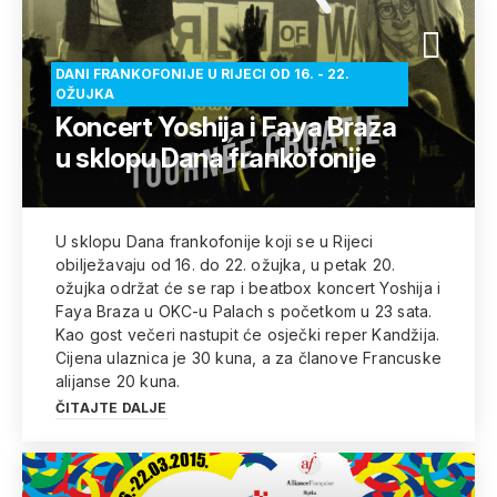
DANI FRANKOFONIJE U RIJECI OD 16. - 22.
OŽUJKA
Koncert Yoshija i Faya Braza
u sklopu Dana frankofonije
U sklopu Dana frankofonije koji se u Rijeci
obilježavaju od 16. do 22. ožujka, u petak 20.
ožujka održat će se rap i beatbox koncert Yoshija i
Faya Braza u OKC-u Palach s početkom u 23 sata.
Kao gost večeri nastupit će osječki reper Kandžija.
Cijena ulaznica je 30 kuna, a za članove Francuske
alijanse 20 kuna.
ČITAJTE DALJE