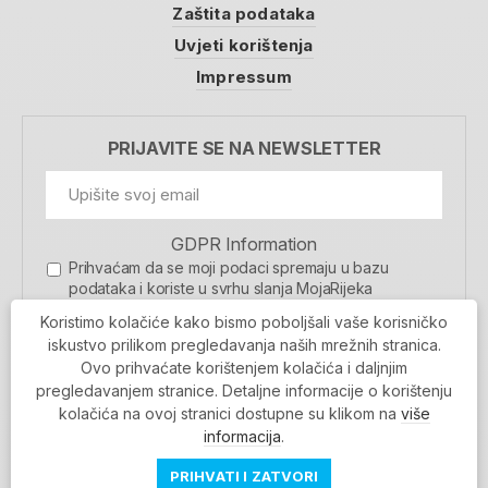
Zaštita podataka
Uvjeti korištenja
Impressum
PRIJAVITE SE NA NEWSLETTER
GDPR Information
Prihvaćam da se moji podaci spremaju u bazu
podataka i koriste u svrhu slanja MojaRijeka
newslettera
Koristimo kolačiće kako bismo poboljšali vaše korisničko
MOJARIJEKA NEWSLETTER
iskustvo prilikom pregledavanja naših mrežnih stranica.
Ovo prihvaćate korištenjem kolačića i daljnjim
PRIJAVI SE
pregledavanjem stranice. Detaljne informacije o korištenju
kolačića na ovoj stranici dostupne su klikom na
više
informacija
.
PRIHVATI I ZATVORI
Povratak na vrh