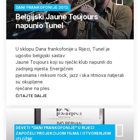
DANI FRANKOFONIJE 2012.
Belgijski Jaune Toujours
napunio Tunel
U sklopu Dana frankofonije u Rijeci, Tunel je
ugostio belgijski sastav
Jaune Toujours koji su riječki klub napunili do
zadnjeg mjesta. Energičnim
pjesmama i miksom rock, jazz i ska ritmova natjerali
su okupljene
riječane na ples.
ČITAJTE DALJE
DEVETI "DANI FRANKOFONIJE" U RIJECI
ZAPOČELI PROJEKCIJOM FILMA I OTVORENJEM
IZLOŽBE