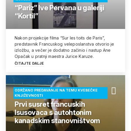
“Pariz” Ive Pervana u galeriji
“Kortil”
Nakon projekcije filma “Sur les toits de Paris”,
predstavnik Francuskog veleposlanstva otvorio je
izložbu, a večer je dodatno začinio i nastup Ane
Opačak u pratnji maestra Jurice Karuze.
ČITAJTE DALJE
ODRŽANO PREDAVANJE NA TEMU KVEBEČKE
KNJIŽEVNOSTI
Prvi susret francuskih
Isusovaca s autohtonim
kanadskim stanovništvom