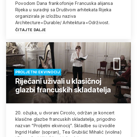
Povodom Dana frankofonije Francuska alijansa
Rijeka u suradnji sa Društvom arhitekata Rijeka
organizirala je izložbu naziva
Architecture=Durable/ Arhitektura=Održivost.
ČITAJTE DALJE
PROLJETNI EKVINOCIJ
Riječani uživali u klasičnoj
glazbi francuskih skladatelja
20. ožujka, u dvorani Circolo, održan je koncert
klasične glazbe francuskih skladatelja, prigodno
nazvan “Proljetni ekvinocij”. Skladbe su izvodile
Ingrid Haller (sopran), Tea Grubišić Mihalić (violina)