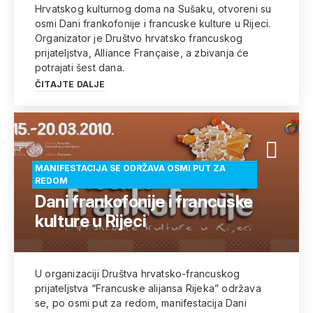
Hrvatskog kulturnog doma na Sušaku, otvoreni su
osmi Dani frankofonije i francuske kulture u Rijeci.
Organizator je Društvo hrvatsko francuskog
prijateljstva, Alliance Française, a zbivanja će
potrajati šest dana.
ČITAJTE DALJE
MANIFESTACIJA SE ODRŽAVA OSMI PUT ZA
REDOM
Dani frankofonije i francuske
kulture u Rijeci
U organizaciji Društva hrvatsko-francuskog
prijateljstva “Francuske alijansa Rijeka” održava
se, po osmi put za redom, manifestacija Dani