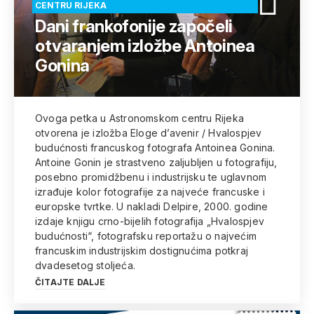
CENTRU RIJEKA
Dani frankofonije započeli
otvaranjem izložbe Antoinea
Gonina
Ovoga petka u Astronomskom centru Rijeka
otvorena je izložba Eloge d’avenir / Hvalospjev
budućnosti francuskog fotografa Antoinea Gonina.
Antoine Gonin je strastveno zaljubljen u fotografiju,
posebno promidžbenu i industrijsku te uglavnom
izrađuje kolor fotografije za najveće francuske i
europske tvrtke. U nakladi Delpire, 2000. godine
izdaje knjigu crno-bijelih fotografija „Hvalospjev
budućnosti“, fotografsku reportažu o najvećim
francuskim industrijskim dostignućima potkraj
dvadesetog stoljeća.
ČITAJTE DALJE