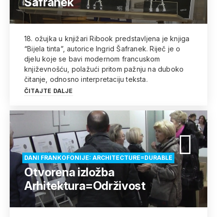
Šafranek
18. ožujka u knjižari Ribook predstavljena je knjiga
“Bijela tinta”, autorice Ingrid Šafranek. Riječ je o
djelu koje se bavi modernom francuskom
književnošću, polažući pritom pažnju na duboko
čitanje, odnosno interpretaciju teksta.
ČITAJTE DALJE
DANI FRANKOFONIJE: ARCHITECTURE=DURABLE
Otvorena izložba
Arhitektura=Održivost