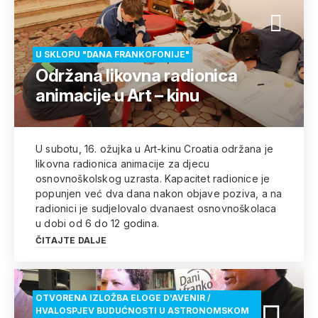
U SKLOPU "DANA FRANKOFONIJE"
Održana likovna radionica
animacije u Art – kinu
U subotu, 16. ožujka u Art-kinu Croatia održana je
likovna radionica animacije za djecu
osnovnoškolskog uzrasta. Kapacitet radionice je
popunjen već dva dana nakon objave poziva, a na
radionici je sudjelovalo dvanaest osnovnoškolaca
u dobi od 6 do 12 godina.
ČITAJTE DALJE
OTVORENA IZLOŽBA ELOGE D'AVENIR /
HVALOSPJEV BUDUĆNOSTI U ASTRONOMSKOM