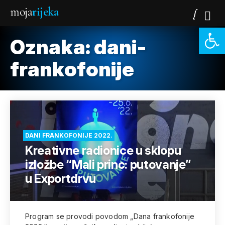
moja
rijeka
Open 
Oznaka:
dani-
frankofonije
DANI FRANKOFONIJE 2022.
Kreativne radionice u sklopu
izložbe “Mali princ: putovanje”
u Exportdrvu
Program se provodi povodom „Dana frankofonije