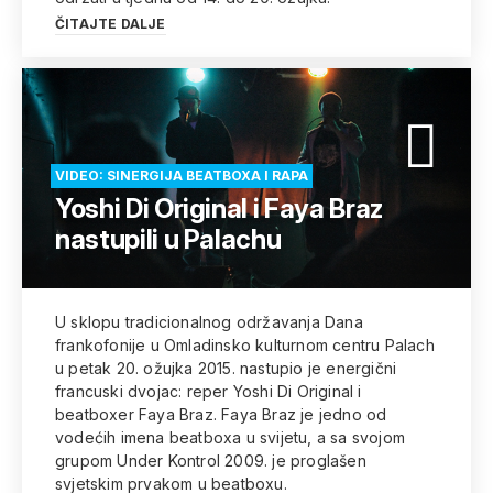
ČITAJTE DALJE
VIDEO: SINERGIJA BEATBOXA I RAPA
Yoshi Di Original i Faya Braz
nastupili u Palachu
U sklopu tradicionalnog održavanja Dana
frankofonije u Omladinsko kulturnom centru Palach
u petak 20. ožujka 2015. nastupio je energični
francuski dvojac: reper Yoshi Di Original i
beatboxer Faya Braz. Faya Braz je jedno od
vodećih imena beatboxa u svijetu, a sa svojom
grupom Under Kontrol 2009. je proglašen
svjetskim prvakom u beatboxu.