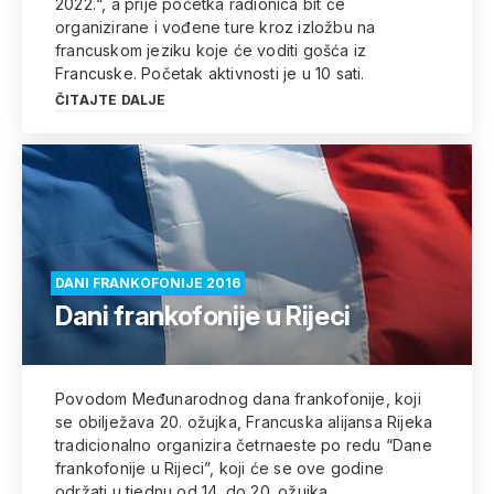
2022.“, a prije početka radionica bit će
organizirane i vođene ture kroz izložbu na
francuskom jeziku koje će voditi gošća iz
Francuske. Početak aktivnosti je u 10 sati.
ČITAJTE DALJE
DANI FRANKOFONIJE 2016
Dani frankofonije u Rijeci
Povodom Međunarodnog dana frankofonije, koji
se obilježava 20. ožujka, Francuska alijansa Rijeka
tradicionalno organizira četrnaeste po redu “Dane
frankofonije u Rijeci”, koji će se ove godine
održati u tjednu od 14. do 20. ožujka.