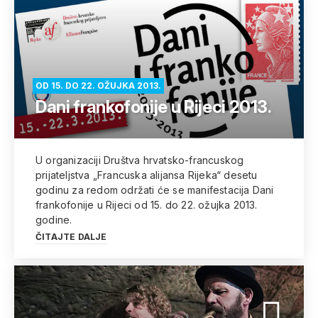
OD 15. DO 22. OŽUJKA 2013.
Dani frankofonije u Rijeci 2013.
U organizaciji Društva hrvatsko-francuskog
prijateljstva „Francuska alijansa Rijeka“ desetu
godinu za redom održati će se manifestacija Dani
frankofonije u Rijeci od 15. do 22. ožujka 2013.
godine.
ČITAJTE DALJE