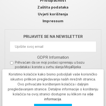
Pristupačnost
Zaštita podataka
Uvjeti korištenja
Impressum
PRIJAVITE SE NA NEWSLETTER
GDPR Information
Prihvaćam da se moji podaci spremaju u bazu
podataka i koriste u svrhu slanja MojaRijeka
newslettera
Koristimo kolačiće kako bismo poboljšali vaše korisničko
MOJARIJEKA NEWSLETTER
iskustvo prilikom pregledavanja naših mrežnih stranica.
Ovo prihvaćate korištenjem kolačića i daljnjim
PRIJAVI SE
pregledavanjem stranice. Detaljne informacije o korištenju
kolačića na ovoj stranici dostupne su klikom na
više
informacija
.