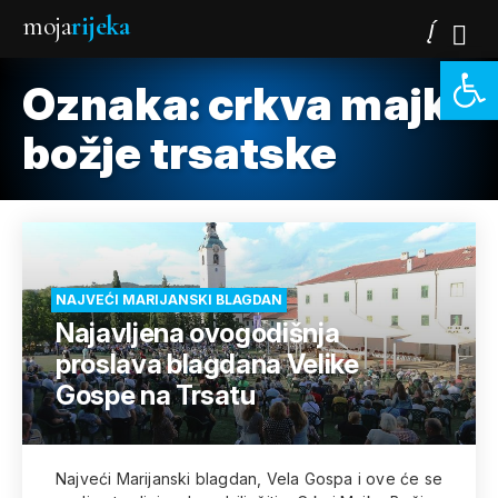
moja
rijeka
Open 
Oznaka:
crkva majke
božje trsatske
NAJVEĆI MARIJANSKI BLAGDAN
Najavljena ovogodišnja
proslava blagdana Velike
Gospe na Trsatu
Najveći Marijanski blagdan, Vela Gospa i ove će se