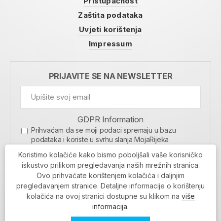
Pristupačnost
Zaštita podataka
Uvjeti korištenja
Impressum
PRIJAVITE SE NA NEWSLETTER
GDPR Information
Prihvaćam da se moji podaci spremaju u bazu
podataka i koriste u svrhu slanja MojaRijeka
newslettera
Koristimo kolačiće kako bismo poboljšali vaše korisničko
MOJARIJEKA NEWSLETTER
iskustvo prilikom pregledavanja naših mrežnih stranica.
Ovo prihvaćate korištenjem kolačića i daljnjim
PRIJAVI SE
pregledavanjem stranice. Detaljne informacije o korištenju
kolačića na ovoj stranici dostupne su klikom na
više
informacija
.