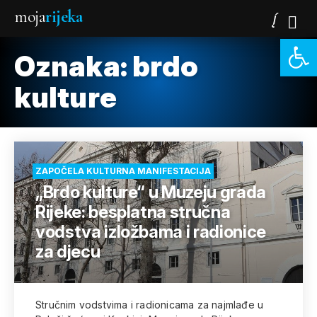
moja
rijeka
Open 
Oznaka:
brdo
kulture
ZAPOČELA KULTURNA MANIFESTACIJA
„Brdo kulture“ u Muzeju grada
Rijeke: besplatna stručna
vodstva izložbama i radionice
za djecu
Stručnim vodstvima i radionicama za najmlađe u