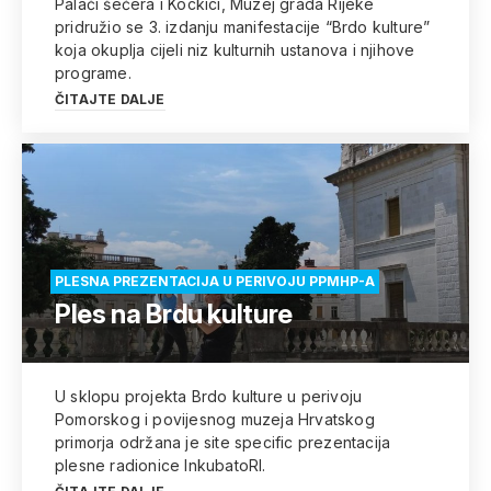
Palači šećera i Kockici, Muzej grada Rijeke
pridružio se 3. izdanju manifestacije “Brdo kulture”
koja okuplja cijeli niz kulturnih ustanova i njihove
programe.
ČITAJTE DALJE
PLESNA PREZENTACIJA U PERIVOJU PPMHP-A
Ples na Brdu kulture
U sklopu projekta Brdo kulture u perivoju
Pomorskog i povijesnog muzeja Hrvatskog
primorja održana je site specific prezentacija
plesne radionice InkubatoRI.