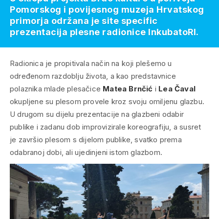
Pomorskog i povijesnog muzeja Hrvatskog
primorja održana je site specific
prezentacija plesne radionice InkubatoRI.
Radionica je propitivala način na koji plešemo u
određenom razdoblju života, a kao predstavnice
polaznika mlade plesačice
Matea Brnčić
i
Lea Čaval
okupljene su plesom provele kroz svoju omiljenu glazbu.
U drugom su dijelu prezentacije na glazbeni odabir
publike i zadanu dob improvizirale koreografiju, a susret
je završio plesom s dijelom publike, svatko prema
odabranoj dobi, ali ujedinjeni istom glazbom.