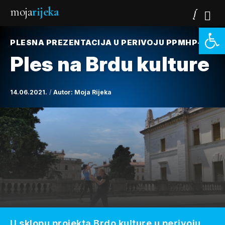
moja
rijeka
Open 
PLESNA PREZENTACIJA U PERIVOJU PPMHP-A
Ples na Brdu kulture
14.06.2021.
Autor:
Moja Rijeka
U sklopu projekta Brdo kulture u perivoju