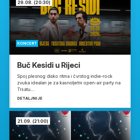
29.08.
(20:30)
KONCERT
Buč Kesidi u Rijeci
Spoj plesnog disko ritma i čvrstog indie-rock
zvuka idealan je za kasnoljetni open-air party na
Trsatu....
DETALJNIJE
21.09.
(21:00)