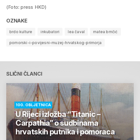
(Foto: press HKD)
OZNAKE
brdo kulture
inkubatori
lea čaval
matea brnčić
pomorski-i-povijesni-muzej-hrvatskog-primorja
SLIČNI ČLANCI
100. OBLJETNICA
U Rijeci izložba “Titanic –
Carpathia” o sudbinama
hrvatskih putnika i pomoraca