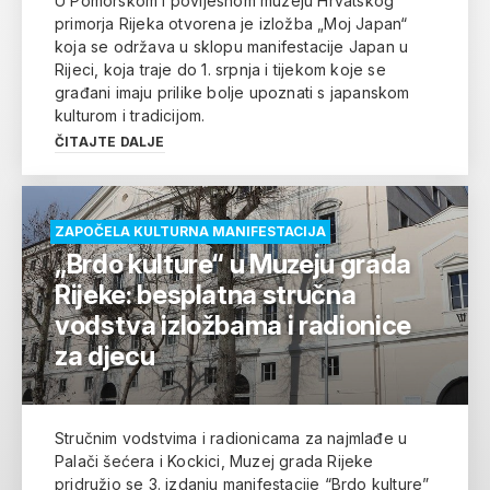
U Pomorskom i povijesnom muzeju Hrvatskog
primorja Rijeka otvorena je izložba „Moj Japan“
koja se održava u sklopu manifestacije Japan u
Rijeci, koja traje do 1. srpnja i tijekom koje se
građani imaju prilike bolje upoznati s japanskom
kulturom i tradicijom.
ČITAJTE DALJE
ZAPOČELA KULTURNA MANIFESTACIJA
„Brdo kulture“ u Muzeju grada
Rijeke: besplatna stručna
vodstva izložbama i radionice
za djecu
Stručnim vodstvima i radionicama za najmlađe u
Palači šećera i Kockici, Muzej grada Rijeke
pridružio se 3. izdanju manifestacije “Brdo kulture”