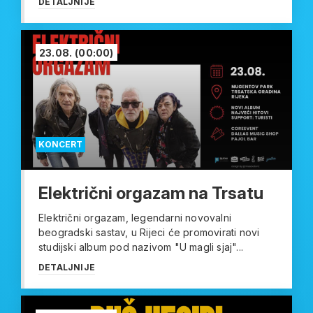
DETALJNIJE
23.08.
(00:00)
KONCERT
Električni orgazam na Trsatu
Električni orgazam, legendarni novovalni
beogradski sastav, u Rijeci će promovirati novi
studijski album pod nazivom "U magli sjaj"...
DETALJNIJE