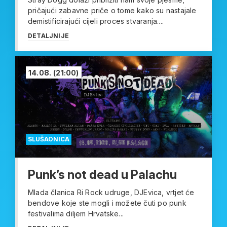
pričajući zabavne priče o tome kako su nastajale
demistificirajući cijeli proces stvaranja....
DETALJNIJE
14.08.
(21:00)
SLUŠAONICA
Punk’s not dead u Palachu
Mlada članica Ri Rock udruge, DJEvica, vrtjet će
bendove koje ste mogli i možete čuti po punk
festivalima diljem Hrvatske...