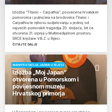
Izložba “Titanic – Carpathia”, posvećena hrvatskim
pomorcima i putnicima na brodovima Titanic i
Carpathia te njihovu sudjelovanju u jednoj od
najvećih pomorskih tragedija 20. stoljeća, bit će
otvorena 21. srpnja u Multimedijalnom prostoru
SRCE knjižare V.B.Z. u Rijeci.
ČITAJTE DALJE
MANIFESTACIJA JAPAN U RIJECI
Izložba „Moj Japan“
otvorena u Pomorskom i
povijesnom muzeju
Hrvatskog primorja