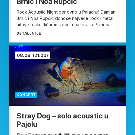
Brnić i Noa Rupčić
Rock Acoustic Night ponovno u Palachu! Damjan
Brnić i Noa Rupčić donose najveće rock i metal
hitove u akustičnom izdanju na terasu Palacha....
DETALJNIJE
08.08.
(21:00)
KONCERT
Stray Dog – solo acoustic u
Pajolu
Stray Dogg dolazi približiti nam svoje pjesme,