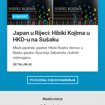
KONCERT
Japan u Rijeci: Hibiki Kojima u
HKD-u na Sušaku
Mladi japanski pijanist Hibiki Kojima donosi u
Rijeku glazbu Ryuichija Sakamota i kultnih
videoigara...
DETALJNIJE
POGLEDAJ SVA DOGAĐANJA
Naslovnica