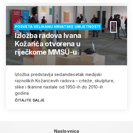
POSVETA VELIKANU HRVATSKE UMJETNOSTI
Izložba radova Ivana
Kožarića otvorena u
riječkome MMSU-u
Izložba predstavlja sedamdesetak medijski
raznolikih Kožarićevih radova – crteže, skulpture,
slike i tkanine nastale od 1950-ih do 2010-ih
godina
ČITAJTE DALJE
Naslovnica