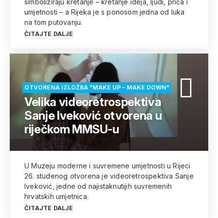
simboliziraju kretanje – kretanje ideja, ljudi, priča i
umjetnosti – a Rijeka je s ponosom jedna od luka
na tom putovanju.
ČITAJTE DALJE
OTVORENA IZLOŽBA "MAKE UP – MAKE DOWN"
Velika videoretrospektiva
Sanje Iveković otvorena u
riječkom MMSU-u
U Muzeju moderne i suvremene umjetnosti u Rijeci
26. studenog otvorena je videoretrospektiva Sanje
Iveković, jedne od najistaknutijih suvremenih
hrvatskih umjetnica.
ČITAJTE DALJE