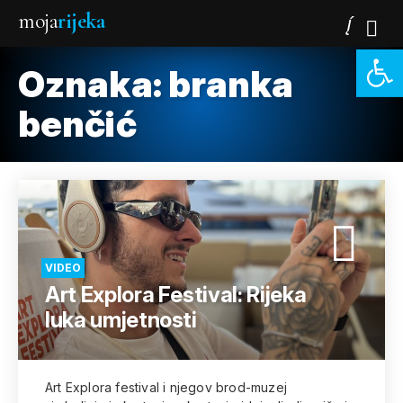
moja
rijeka
Open 
Oznaka:
branka
benčić
VIDEO
Art Explora Festival: Rijeka
luka umjetnosti
Art Explora festival i njegov brod-muzej