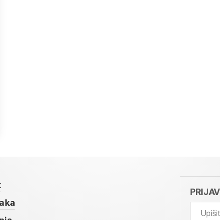
t
PRIJA
taka