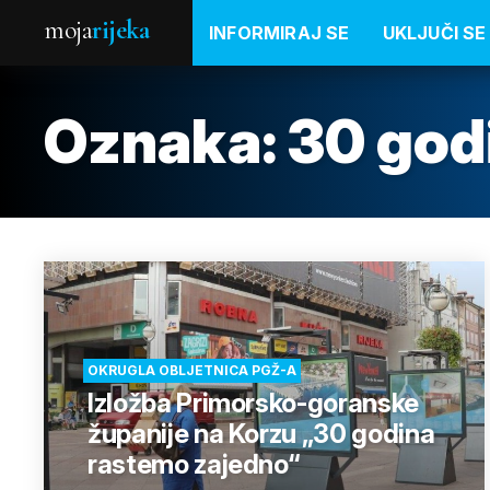
moja
rijeka
INFORMIRAJ SE
UKLJUČI SE
Oznaka:
30 god
OKRUGLA OBLJETNICA PGŽ-A
Izložba Primorsko-goranske
županije na Korzu „30 godina
rastemo zajedno“