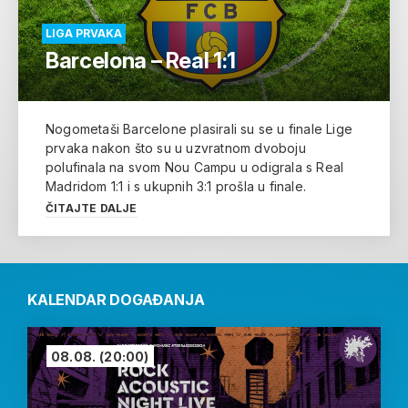
LIGA PRVAKA
Barcelona – Real 1:1
Nogometaši Barcelone plasirali su se u finale Lige
prvaka nakon što su u uzvratnom dvoboju
polufinala na svom Nou Campu u odigrala s Real
Madridom 1:1 i s ukupnih 3:1 prošla u finale.
ČITAJTE DALJE
KALENDAR DOGAĐANJA
08.08.
(20:00)