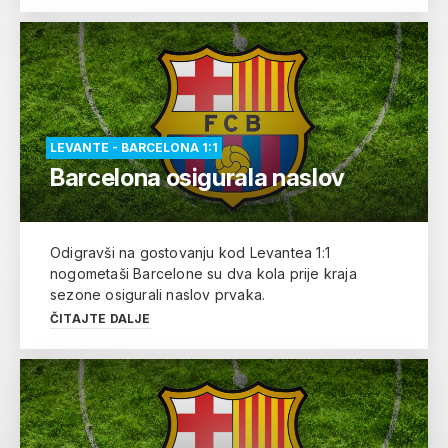
LEVANTE - BARCELONA 1:1
Barcelona osigurala naslov
Odigravši na gostovanju kod Levantea 1:1
nogometaši Barcelone su dva kola prije kraja
sezone osigurali naslov prvaka.
ČITAJTE DALJE