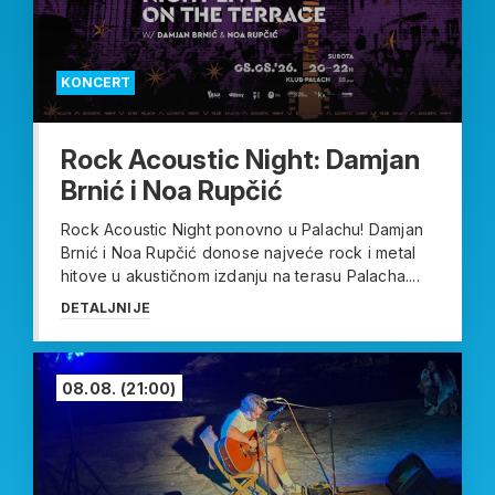
KONCERT
Rock Acoustic Night: Damjan
Brnić i Noa Rupčić
Rock Acoustic Night ponovno u Palachu! Damjan
Brnić i Noa Rupčić donose najveće rock i metal
hitove u akustičnom izdanju na terasu Palacha....
DETALJNIJE
08.08.
(21:00)