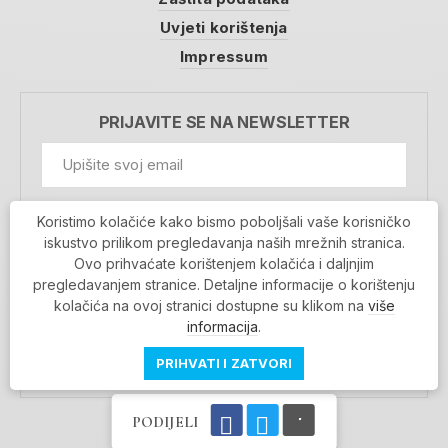
Uvjeti korištenja
Impressum
PRIJAVITE SE NA NEWSLETTER
GDPR Information
Koristimo kolačiće kako bismo poboljšali vaše korisničko
Prihvaćam da se moji podaci spremaju u bazu
iskustvo prilikom pregledavanja naših mrežnih stranica.
podataka i koriste u svrhu slanja MojaRijeka
Ovo prihvaćate korištenjem kolačića i daljnjim
newslettera
pregledavanjem stranice. Detaljne informacije o korištenju
MOJARIJEKA NEWSLETTER
kolačića na ovoj stranici dostupne su klikom na
više
PRIJAVI SE
informacija
.
PRIHVATI I ZATVORI
PODIJELI
Povratak na vrh