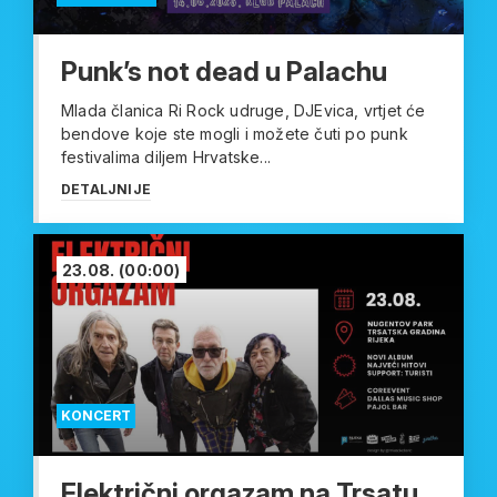
Punk’s not dead u Palachu
Mlada članica Ri Rock udruge, DJEvica, vrtjet će
bendove koje ste mogli i možete čuti po punk
festivalima diljem Hrvatske...
DETALJNIJE
23.08.
(00:00)
KONCERT
Električni orgazam na Trsatu