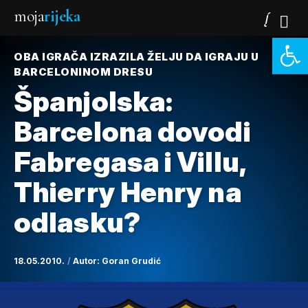
moja
rijeka
Open 
OBA IGRAČA IZRAZILA ŽELJU DA IGRAJU U
BARCELONINOM DRESU
Španjolska:
Barcelona dovodi
Fabregasa i Villu,
Thierry Henry na
odlasku?
18.05.2010.
Autor:
Goran Grudić