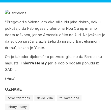
“Pregovori s Valencijom oko Ville idu jako dobro, dok u
pokušaju da Fabregasa vratimo na Nou Camp imamo
dosta teškoća, jer se Arsenalu očito ne žuri. Najvažnije je
da su oba igrača izrazila želju da igraju u Barceloninom
dresu”, kazao je Yuste.
On je također djelomično potvrdio glasine da Barcelonu
napušta
Thierry Henry
jer je dobio bogatu ponudu iz
SAD-a.
(Hina)
OZNAKE
cesc-fabregas
david-villa
fc-barcelona
thierry-henry