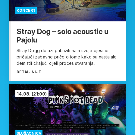
KONCERT
Stray Dog – solo acoustic u
Pajolu
Stray Dogg dolazi približiti nam svoje pjesme,
pričajući zabavne priče o tome kako su nastajale
demistificirajući cijeli proces stvaranja....
DETALJNIJE
14.08.
(21:00)
SLUŠAONICA