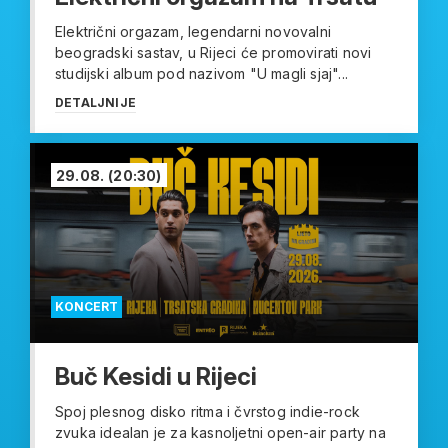
Električni orgazam, legendarni novovalni
beogradski sastav, u Rijeci će promovirati novi
studijski album pod nazivom "U magli sjaj"...
DETALJNIJE
29.08.
(20:30)
KONCERT
Buč Kesidi u Rijeci
Spoj plesnog disko ritma i čvrstog indie-rock
zvuka idealan je za kasnoljetni open-air party na