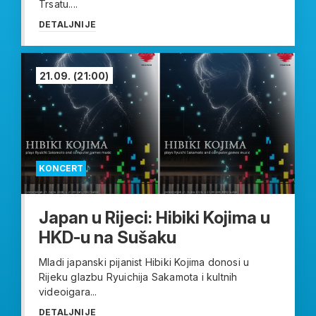
Trsatu....
DETALJNIJE
21.09.
(21:00)
KONCERT
Japan u Rijeci: Hibiki Kojima u
HKD-u na Sušaku
Mladi japanski pijanist Hibiki Kojima donosi u
Rijeku glazbu Ryuichija Sakamota i kultnih
videoigara...
DETALJNIJE