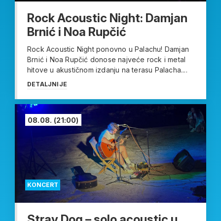
Rock Acoustic Night: Damjan
Brnić i Noa Rupčić
Rock Acoustic Night ponovno u Palachu! Damjan
Brnić i Noa Rupčić donose najveće rock i metal
hitove u akustičnom izdanju na terasu Palacha....
DETALJNIJE
08.08.
(21:00)
KONCERT
Stray Dog – solo acoustic u