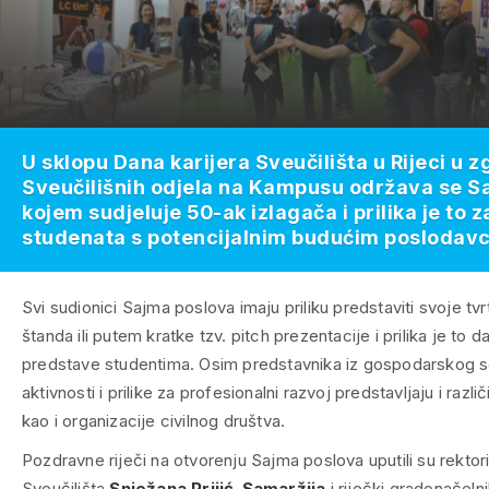
U sklopu Dana karijera Sveučilišta u Rijeci u z
Sveučilišnih odjela na Kampusu održava se S
kojem sudjeluje 50-ak izlagača i prilika je to
studenata s potencijalnim budućim poslodav
Svi sudionici Sajma poslova imaju priliku predstaviti svoje t
štanda ili putem kratke tzv. pitch prezentacije i prilika je to
predstave studentima. Osim predstavnika iz gospodarskog s
aktivnosti i prilike za profesionalni razvoj predstavljaju i raz
kao i organizacije civilnog društva.
Pozdravne riječi na otvorenju Sajma poslova uputili su rektor
Sveučilišta
Snježana Prijić-Samaržija
i riječki gradonačeln