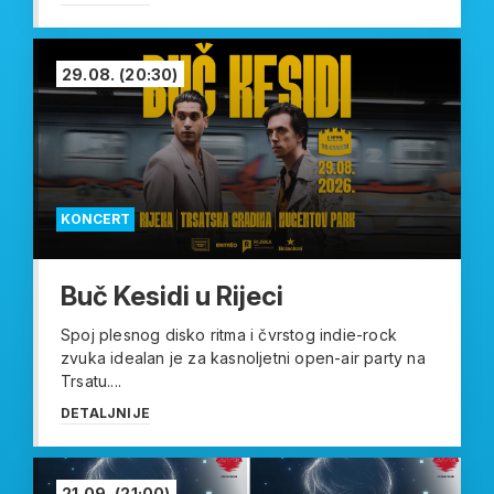
29.08.
(20:30)
KONCERT
Buč Kesidi u Rijeci
Spoj plesnog disko ritma i čvrstog indie-rock
zvuka idealan je za kasnoljetni open-air party na
Trsatu....
DETALJNIJE
21.09.
(21:00)