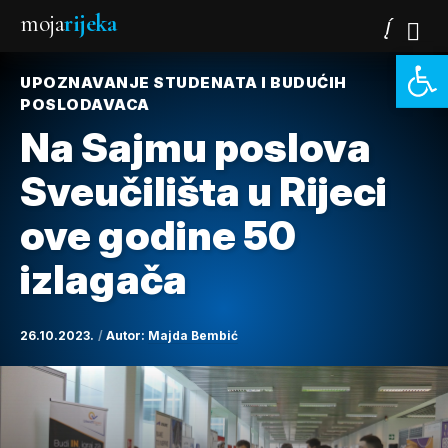
moja
rijeka
Open 
UPOZNAVANJE STUDENATA I BUDUĆIH
POSLODAVACA
Na Sajmu poslova
Sveučilišta u Rijeci
ove godine 50
izlagača
26.10.2023.
Autor:
Majda Bembić