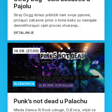
Pajolu
Stray Dogg dolazi približiti nam svoje pjesme,
pričajući zabavne priče o tome kako su nastajale
demistificirajući cijeli proces stvaranja....
DETALJNIJE
14.08.
(21:00)
SLUŠAONICA
Punk’s not dead u Palachu
Mlada članica Ri Rock udruge, DJEvica, vrtjet će