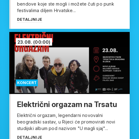
bendove koje ste mogli i možete čuti po punk
festivalima diljem Hrvatske...
DETALJNIJE
23.08.
(00:00)
KONCERT
Električni orgazam na Trsatu
Električni orgazam, legendarni novovalni
beogradski sastav, u Rijeci će promovirati novi
studijski album pod nazivom "U magli sjaj"...
DETALJNIJE