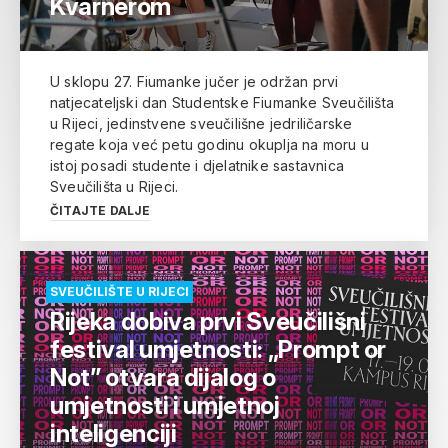
Kvarnerom
U sklopu 27. Fiumanke jučer je održan prvi
natjecateljski dan Studentske Fiumanke Sveučilišta
u Rijeci, jedinstvene sveučilišne jedriličarske
regate koja već petu godinu okuplja na moru u
istoj posadi studente i djelatnike sastavnica
Sveučilišta u Rijeci.
ČITAJTE DALJE
SVEUČILIŠTE U RIJECI
Rijeka dobiva prvi Sveučilišni
festival umjetnosti: „Prompt or
Not” otvara dijalog o
umjetnosti i umjetnoj
inteligenciji