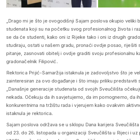
„Drago mi je što je ovogodišnji Sajam poslova okupio veliki br
studenata koji su na početku svog profesionalnog života i ra
se da će studenti, kako oni iz Rijeke tako i oni iz drugih grado
studiraju, ostati u našem gradu, pronaći ovdje posao, riješit
pitanje, zasnovati obitelj i ovdje graditi svoju profesionalnu ka
gradonačelnik Filipović.
Rektorica Prijić-Samaržija istaknula je zadovoljstvo što je veli
zainteresiran za ovo događanje i što imaju priliku predstaviti
„Današnje generacije studenata od svojih Sveučilišta očeku
nekada. Očekuju da ih savjetujemo, da im pomognemo, da ih
konkurentnima na tržištu rada i vjerujem kako ovakvim aktivno
istaknula je rektorica.
Sajam poslova održava se u sklopu Dana karijera Sveučilišta u
od 23. do 26. listopada u organizaciji Sveučilišta u Rijeci i