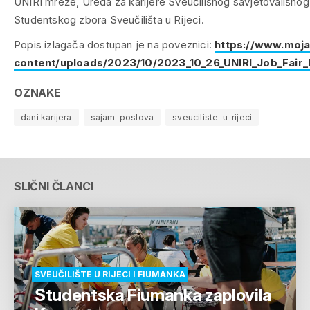
UNIRI mreže, Ureda za karijere Sveučilišnog savjetovališnog
Studentskog zbora Sveučilišta u Rijeci.
Popis izlagača dostupan je na poveznici:
https://www.moja
content/uploads/2023/10/2023_10_26_UNIRI_Job_Fair_
OZNAKE
dani karijera
sajam-poslova
sveuciliste-u-rijeci
SLIČNI ČLANCI
SVEUČILIŠTE U RIJECI I FIUMANKA
Studentska Fiumanka zaplovila