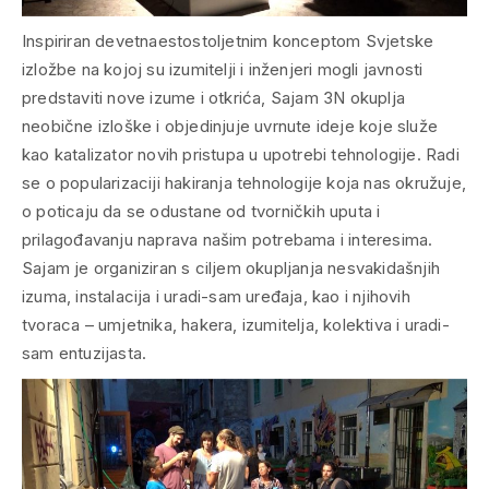
Inspiriran devetnaestostoljetnim konceptom
Svjetske
izložbe
na kojoj su izumitelji i inženjeri mogli javnosti
predstaviti nove izume i otkrića, Sajam 3N okuplja
neobične izloške i objedinjuje uvrnute ideje koje služe
kao katalizator novih pristupa u upotrebi tehnologije. Radi
se o popularizaciji hakiranja tehnologije koja nas okružuje,
o poticaju da se odustane od tvorničkih uputa i
prilagođavanju naprava našim potrebama i interesima.
Sajam je organiziran s ciljem okupljanja nesvakidašnjih
izuma, instalacija i uradi-sam uređaja, kao i njihovih
tvoraca – umjetnika, hakera, izumitelja, kolektiva i uradi-
sam entuzijasta.