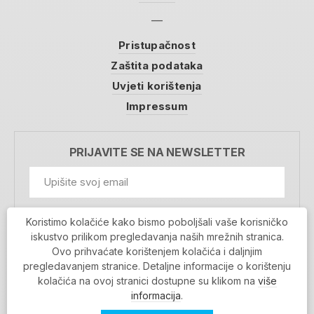
Pristupačnost
Zaštita podataka
Uvjeti korištenja
Impressum
PRIJAVITE SE NA NEWSLETTER
GDPR Information
Koristimo kolačiće kako bismo poboljšali vaše korisničko
Prihvaćam da se moji podaci spremaju u bazu
iskustvo prilikom pregledavanja naših mrežnih stranica.
podataka i koriste u svrhu slanja MojaRijeka
Ovo prihvaćate korištenjem kolačića i daljnjim
newslettera
pregledavanjem stranice. Detaljne informacije o korištenju
MOJARIJEKA NEWSLETTER
kolačića na ovoj stranici dostupne su klikom na
više
PRIJAVI SE
informacija
.