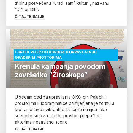
tribinu posvećenu “uradi sam” kulturi , nazvanu
“DIY or DIE”.
ČITAJTE DALJE
USPJEH RIJEČKIH UDRUGA U UPRAVLJANJU
GRADSKIM PROSTORIMA
Krenula kampanja povodom
završetka “Žiroskopa”
U sedam godina upravljanja OKC-om Palach i
prostorima Filodrammatice primijenjena je formula
kreiranja žive i vibrantne kulturne i umjetničke
scene te su ovi gradski prostori prepušteni
akterima nezavisne scene
ČITAJTE DALJE