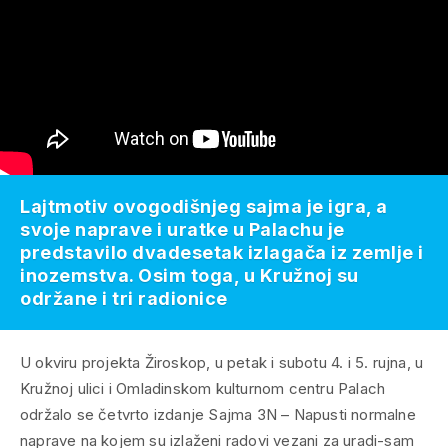
Lajtmotiv ovogodišnjeg sajma je igra, a
svoje naprave i uratke u Palachu je
predstavilo dvadesetak izlagača iz zemlje i
inozemstva. Osim toga, u Kružnoj su
održane i tri radionice
U okviru projekta Žiroskop, u petak i subotu 4. i 5. rujna, u
Kružnoj ulici i Omladinskom kulturnom centru Palach
održalo se četvrto izdanje Sajma 3N – Napusti normalne
naprave na kojem su izlaženi radovi vezani za
uradi-sam