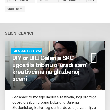
projekt-ziroskop
sajam-3n-napusti-normalne-naprave
uradi-sam
SLIČNI ČLANCI
IMPULSE FESTIVAL
DIY or DIE! Galerija SKC
ugostila tribinu o ‘uradi sam’
kreativcima na glazbenoj
sceni
Jedanaesto izdanje Impulse festivala, koji promiče
dobru glazbu i urbanu kulturu, u Galeriju
Studentskog kulturnog centra dovelo je zanimljivu