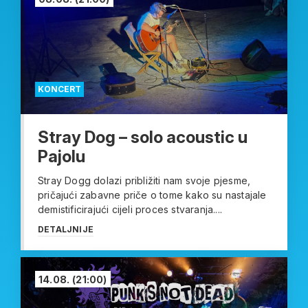
KONCERT
Stray Dog – solo acoustic u
Pajolu
Stray Dogg dolazi približiti nam svoje pjesme,
pričajući zabavne priče o tome kako su nastajale
demistificirajući cijeli proces stvaranja....
DETALJNIJE
14.08.
(21:00)