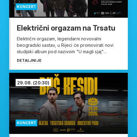
KONCERT
Električni orgazam na Trsatu
Električni orgazam, legendarni novovalni
beogradski sastav, u Rijeci će promovirati novi
studijski album pod nazivom "U magli sjaj"...
DETALJNIJE
29.08.
(20:30)
KONCERT