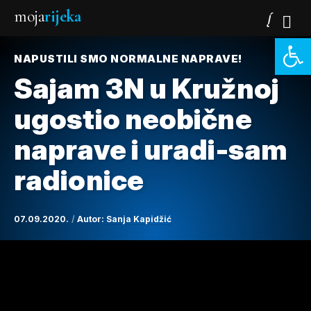
moja
rijeka
Open 
NAPUSTILI SMO NORMALNE NAPRAVE!
Sajam 3N u Kružnoj
ugostio neobične
naprave i uradi-sam
radionice
07.09.2020.
Autor:
Sanja Kapidžić