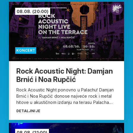
08.08.
(20:00)
KONCERT
Rock Acoustic Night: Damjan
Brnić i Noa Rupčić
Rock Acoustic Night ponovno u Palachu! Damjan
Brnić i Noa Rupčić donose najveće rock i metal
hitove u akustičnom izdanju na terasu Palacha....
DETALJNIJE
08.08.
(21:00)