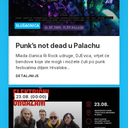
SLUŠAONICA
Punk’s not dead u Palachu
Mlada članica Ri Rock udruge, DJEvica, vrtjet će
bendove koje ste mogli i možete čuti po punk
festivalima diljem Hrvatske...
DETALJNIJE
23.08.
(00:00)