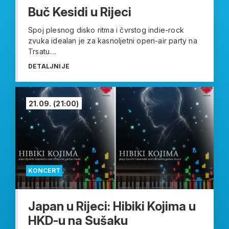
Buč Kesidi u Rijeci
Spoj plesnog disko ritma i čvrstog indie-rock
zvuka idealan je za kasnoljetni open-air party na
Trsatu....
DETALJNIJE
21.09.
(21:00)
KONCERT
Japan u Rijeci: Hibiki Kojima u
HKD-u na Sušaku