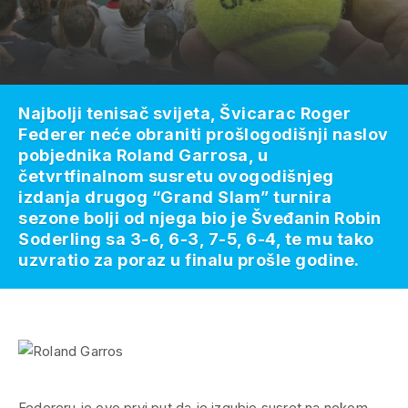
Najbolji tenisač svijeta, Švicarac Roger
Federer neće obraniti prošlogodišnji naslov
pobjednika Roland Garrosa, u
četvrtfinalnom susretu ovogodišnjeg
izdanja drugog “Grand Slam” turnira
sezone bolji od njega bio je Šveđanin Robin
Soderling sa 3-6, 6-3, 7-5, 6-4, te mu tako
uzvratio za poraz u finalu prošle godine.
Federeru je ovo prvi put da je izgubio susret na nekom