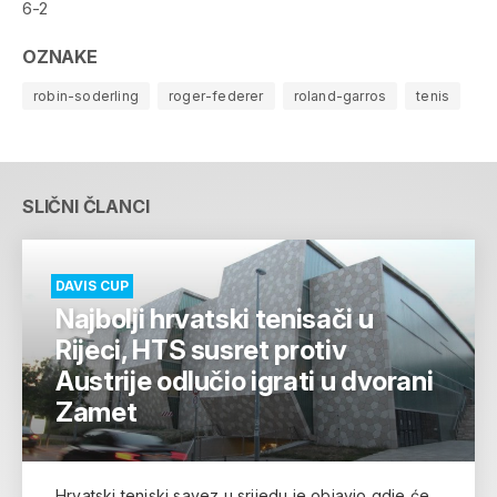
6-2
OZNAKE
robin-soderling
roger-federer
roland-garros
tenis
SLIČNI ČLANCI
DAVIS CUP
Najbolji hrvatski tenisači u
Rijeci, HTS susret protiv
Austrije odlučio igrati u dvorani
Zamet
Hrvatski teniski savez u srijedu je objavio gdje će