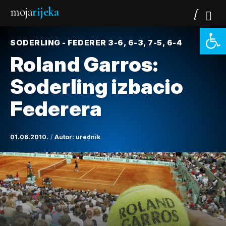
moja
rijeka
Open 
SODERLING - FEDERER 3-6, 6-3, 7-5, 6-4
Roland Garros:
Soderling izbacio
Federera
01.06.2010.
Autor:
urednik