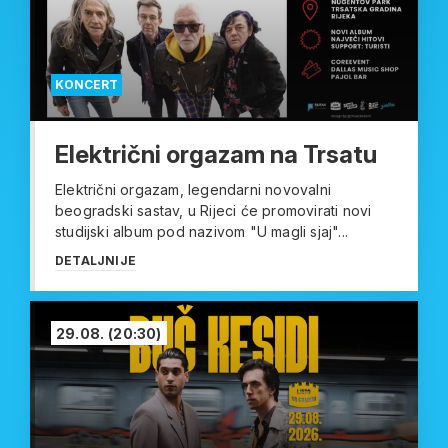
KONCERT
Električni orgazam na Trsatu
Električni orgazam, legendarni novovalni
beogradski sastav, u Rijeci će promovirati novi
studijski album pod nazivom "U magli sjaj"...
DETALJNIJE
29.08.
(20:30)