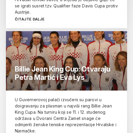
se igrati susret tzv. Qualifier faze Davis Cupa protiv
Austrije.
ČITAJTE DALJE
Billie Jean King Cup: Otvaraju
Petra Martić i Eva Lys
U Guvernerovoj palači izvučeni su parovi u
doigravanju za plasman u najviši rang Billie Jean
King Cupa. Na turniru koji se 11. i 12. studenog
održava u Dvorani Centra Zamet snage će
odmjeriti ženske teniske reprezentacije Hrvatske i
Njemačke.