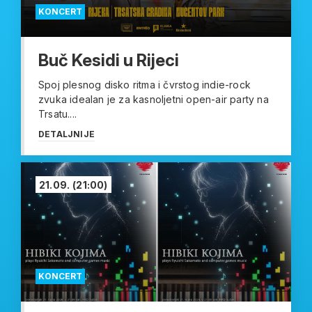
KONCERT
Buč Kesidi u Rijeci
Spoj plesnog disko ritma i čvrstog indie-rock
zvuka idealan je za kasnoljetni open-air party na
Trsatu....
DETALJNIJE
21.09.
(21:00)
KONCERT