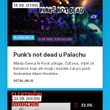
14.08.
(21:00)
SLUŠAONICA
Punk’s not dead u Palachu
Mlada članica Ri Rock udruge, DJEvica, vrtjet će
bendove koje ste mogli i možete čuti po punk
festivalima diljem Hrvatske...
DETALJNIJE
23.08.
(00:00)