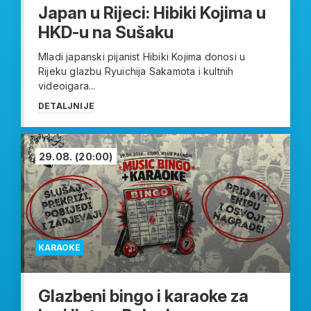
Japan u Rijeci: Hibiki Kojima u
HKD-u na Sušaku
Mladi japanski pijanist Hibiki Kojima donosi u
Rijeku glazbu Ryuichija Sakamota i kultnih
videoigara...
DETALJNIJE
29.08.
(20:00)
KARAOKE
Glazbeni bingo i karaoke za