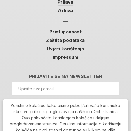
Prijava
Arhiva
Pristupačnost
Zaštita podataka
Uvjeti korištenja
Impressum
PRIJAVITE SE NA NEWSLETTER
GDPR Information
Koristimo kolačiće kako bismo poboljšali vaše korisničko
Prihvaćam da se moji podaci spremaju u bazu
iskustvo prilikom pregledavanja naših mrežnih stranica.
podataka i koriste u svrhu slanja MojaRijeka
Ovo prihvaćate korištenjem kolačića i daljnjim
newslettera
pregledavanjem stranice. Detaljne informacije o korištenju
MOJARIJEKA NEWSLETTER
kolačića na ovoj stranici dostupne su klikom na
više