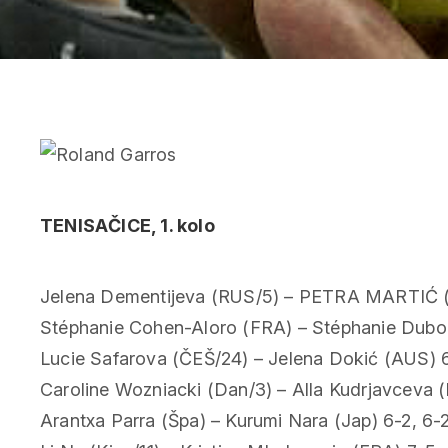
TENISAČICE, 1. kolo
Jelena Dementijeva (RUS/5) – PETRA MARTIĆ (
Stéphanie Cohen-Aloro (FRA) – Stéphanie Duboi
Lucie Safarova (ČEŠ/24) – Jelena Dokić (AUS) 6
Caroline Wozniacki (Dan/3) – Alla Kudrjavceva 
Arantxa Parra (Špa) – Kurumi Nara (Jap) 6-2, 6-