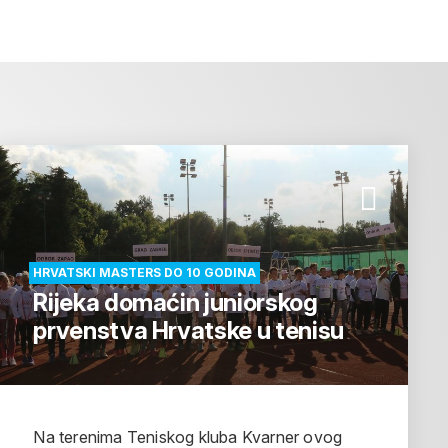
HRVATSKI MASTERS DO 10 GODINA
Rijeka domaćin juniorskog
prvenstva Hrvatske u tenisu
Na terenima Teniskog kluba Kvarner ovog