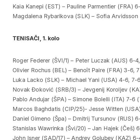
Kaia Kanepi (EST) – Pauline Parmentier (FRA) 6-
Magdalena Rybarikova (SLK) – Sofia Arvidsson (
TENISAČI, 1. kolo
Roger Federer (ŠVI/1) – Peter Luczak (AUS) 6-4,
Olivier Rochus (BEL) – Benoît Paire (FRA) 3-6, 7
Luka Lacko (SLK) – Michael Yani (USA) 4-6, 7-6 (
Novak Đoković (SRB/3) – Jevgenij Koroljev (KAZ
Pablo Andujar (ŠPA) – Simone Bolelli (ITA) 7-6 (
Marcos Baghdatis (CIP/25)- Jesse Witten (USA)
Daniel Gimeno (Špa) – Dmitrij Tursunov (RUS) 6-1
Stanislas Wawrinka (Švi/20) – Jan Hajek (Češ) 6
John Isner (SAD/17) – Andrey Golubev (KAZ) 6-4