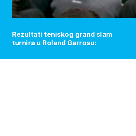
Rezultati teniskog grand slam
turnira u Roland Garrosu: