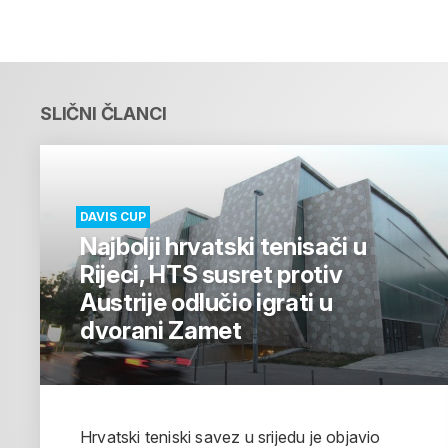
SLIČNI ČLANCI
DAVIS CUP
Najbolji hrvatski tenisači u
Rijeci, HTS susret protiv
Austrije odlučio igrati u
dvorani Zamet
Hrvatski teniski savez u srijedu je objavio