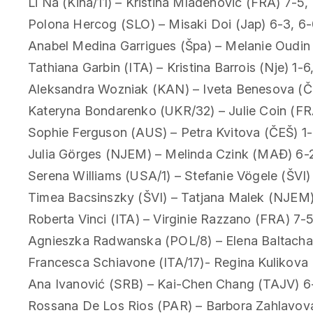
Li Na (Kina/11) – Kristina Mladenovic (FRA) 7-5,
Polona Hercog (SLO) – Misaki Doi (Jap) 6-3, 6
Anabel Medina Garrigues (Špa) – Melanie Oudin
Tathiana Garbin (ITA) – Kristina Barrois (Nje) 1-6
Aleksandra Wozniak (KAN) – Iveta Benesova (Č
Kateryna Bondarenko (UKR/32) – Julie Coin (FRA
Sophie Ferguson (AUS) – Petra Kvitova (ČEŠ) 1-
Julia Görges (NJEM) – Melinda Czink (MAĐ) 6-2
Serena Williams (USA/1) – Stefanie Vögele (ŠVI) 
Timea Bacsinszky (ŠVI) – Tatjana Malek (NJEM)
Roberta Vinci (ITA) – Virginie Razzano (FRA) 7-5
Agnieszka Radwanska (POL/8) – Elena Baltacha
Francesca Schiavone (ITA/17)- Regina Kulikova 
Ana Ivanović (SRB) – Kai-Chen Chang (TAJV) 6
Rossana De Los Rios (PAR) – Barbora Zahlavova