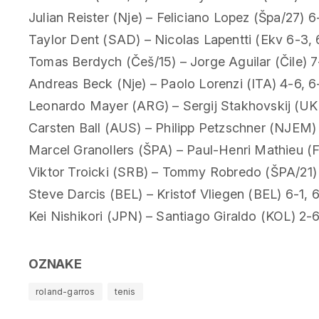
Julian Reister (Nje) – Feliciano Lopez (Špa/27) 6-
Taylor Dent (SAD) – Nicolas Lapentti (Ekv 6-3, 
Tomas Berdych (Češ/15) – Jorge Aguilar (Čile) 7-
Andreas Beck (Nje) – Paolo Lorenzi (ITA) 4-6, 6
Leonardo Mayer (ARG) – Sergij Stakhovskij (UKR
Carsten Ball (AUS) – Philipp Petzschner (NJEM) 3
Marcel Granollers (ŠPA) – Paul-Henri Mathieu 
Viktor Troicki (SRB) – Tommy Robredo (ŠPA/21) 
Steve Darcis (BEL) – Kristof Vliegen (BEL) 6-1, 
Kei Nishikori (JPN) – Santiago Giraldo (KOL) 2-6,
OZNAKE
roland-garros
tenis