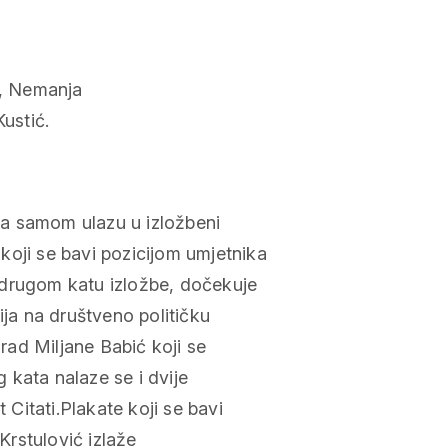
ć, Nemanja
Kustić.
 Na samom ulazu u izložbeni
koji se bavi pozicijom umjetnika
 drugom katu izložbe, dočekuje
ija na društveno političku
 rad Miljane Babić koji se
g kata nalaze se i dvije
 Citati.Plakate koji se bavi
 Krstulović izlaže