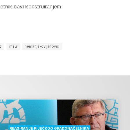
etnik bavi konstruiranjem
c
msu
nemanja-cvijanovic
REAGIRANJE RIJEČKOG GRADONAČELNIKA