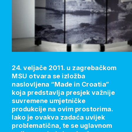
24. veljače 2011. u zagrebačkom
MSU otvara se izložba
naslovljena “Made in Croatia”
koja predstavlja presjek važnije
suvremene umjetničke
produkcije na ovim prostorima.
Iako je ovakva zadaća uvijek
problematična, te se uglavnom