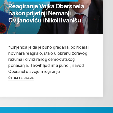
Reagiranje Vojka Obersnela
nakon prijetnji Nemanji
Cvijanoviću i Nikoli Ivanišu
“Činjenica je da je puno građana, političara i
novinara reagiralo, stalo u obranu zdravog
razuma i civiliziranog demokratskog
ponašanja. Takvih ljudi ima puno”, navodi
Obersnel u svojem regiranju
ČITAJTE DALJE