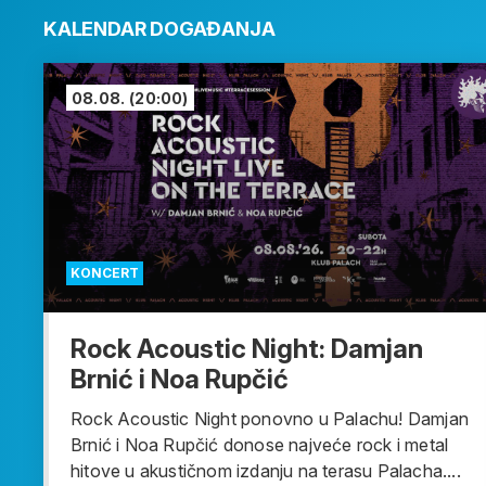
KALENDAR DOGAĐANJA
08.08.
(20:00)
KONCERT
Rock Acoustic Night: Damjan
Brnić i Noa Rupčić
Rock Acoustic Night ponovno u Palachu! Damjan
Brnić i Noa Rupčić donose najveće rock i metal
hitove u akustičnom izdanju na terasu Palacha....