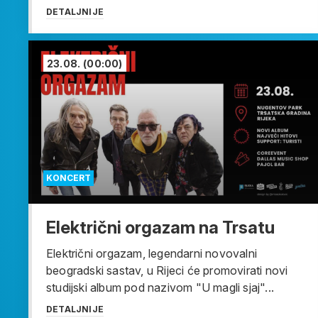
DETALJNIJE
23.08.
(00:00)
KONCERT
Električni orgazam na Trsatu
Električni orgazam, legendarni novovalni
beogradski sastav, u Rijeci će promovirati novi
studijski album pod nazivom "U magli sjaj"...
DETALJNIJE