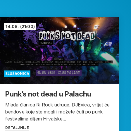
14.08.
(21:00)
SLUŠAONICA
Punk’s not dead u Palachu
Mlada članica Ri Rock udruge, DJEvica, vrtjet će
bendove koje ste mogli i možete čuti po punk
festivalima diljem Hrvatske...
DETALJNIJE