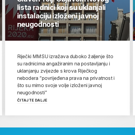
lista radnici koji su uklanjali
instalaciju izloženi javnoj
neugodnosti
Riječki MMSU izražava duboko žaljenje što
su radnicima angažiranim na postavljanju i
uklanjanju zvijezde s krova Riječkog
nebodera “povrijeđena prava na privatnost i
što su mimo svoje volje izloženi javnoj
neugodnosti”
ČITAJTE DALJE