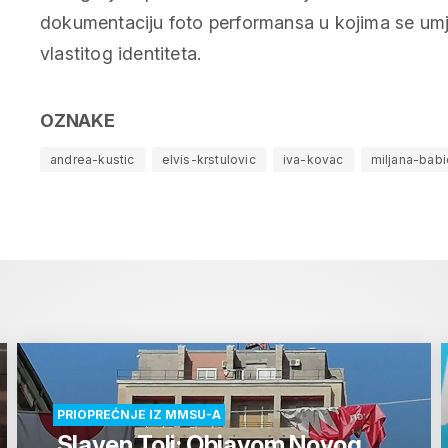
dokumentaciju foto performansa u kojima se umj
vlastitog identiteta.
OZNAKE
andrea-kustic
elvis-krstulovic
iva-kovac
miljana-babi
PRIOPREĆNJE IZ MMSU-A
Slaven Tolj: Objavom Novog