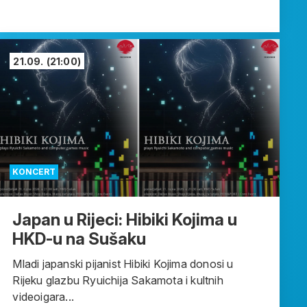
21.09.
(21:00)
KONCERT
Japan u Rijeci: Hibiki Kojima u
HKD-u na Sušaku
Mladi japanski pijanist Hibiki Kojima donosi u
Rijeku glazbu Ryuichija Sakamota i kultnih
videoigara...