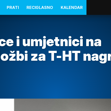
PRATI
RECIGLASNO
KALENDAR
ce i umjetnici na
ložbi za T-HT nag