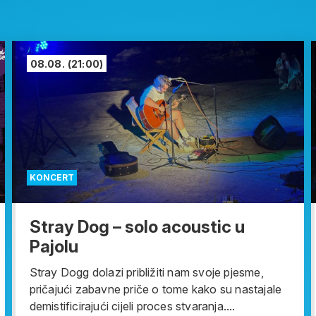
08.08.
(21:00)
KONCERT
Stray Dog – solo acoustic u
Pajolu
Stray Dogg dolazi približiti nam svoje pjesme,
pričajući zabavne priče o tome kako su nastajale
demistificirajući cijeli proces stvaranja....