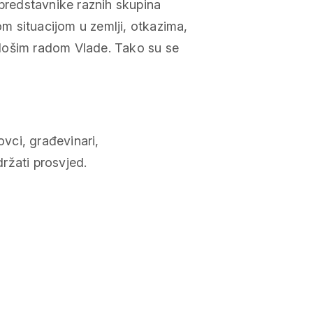
 predstavnike raznih skupina
 situacijom u zemlji, otkazima,
lošim radom Vlade. Tako su se
govci, građevinari,
držati prosvjed.