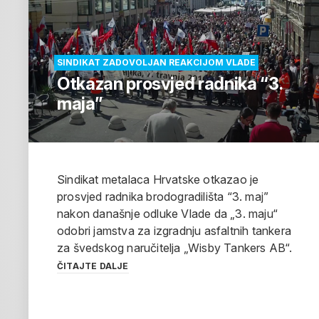
SINDIKAT ZADOVOLJAN REAKCIJOM VLADE
Otkazan prosvjed radnika “3.
maja”
Sindikat metalaca Hrvatske otkazao je
prosvjed radnika brodogradilišta “3. maj”
nakon današnje odluke Vlade da „3. maju“
odobri jamstva za izgradnju asfaltnih tankera
za švedskog naručitelja „Wisby Tankers AB“.
ČITAJTE DALJE