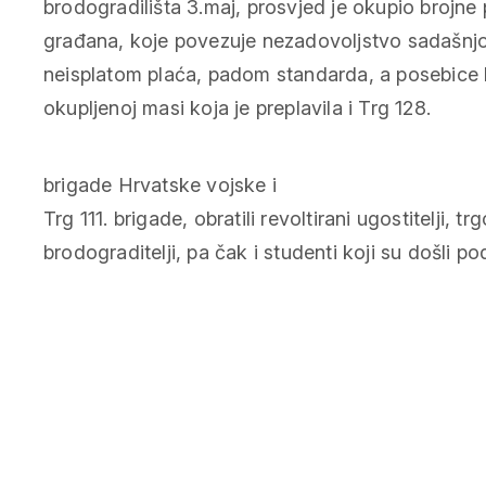
brodogradilišta 3.maj, prosvjed je okupio brojne
građana, koje povezuje nezadovoljstvo sadašnjom
neisplatom plaća, padom standarda, a posebice 
okupljenoj masi koja je preplavila i Trg 128.
brigade Hrvatske vojske i
Trg 111. brigade, obratili revoltirani ugostitelji, tr
brodograditelji, pa čak i studenti koji su došli po