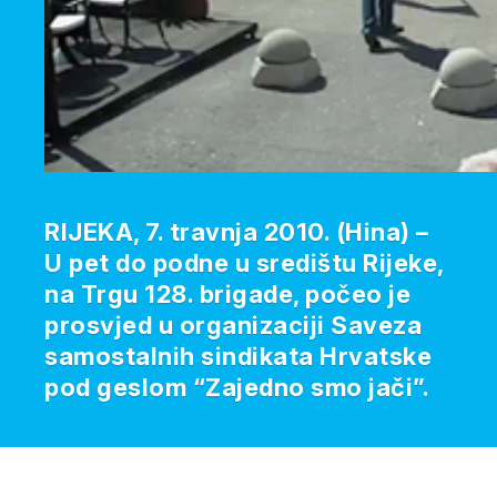
RIJEKA, 7. travnja 2010. (Hina) –
U pet do podne u središtu Rijeke,
na Trgu 128. brigade, počeo je
prosvjed u organizaciji Saveza
samostalnih sindikata Hrvatske
pod geslom “Zajedno smo jači”.