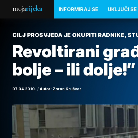
moja
rijeka
INFORMIRAJ SE
UKLJUČI SE
CILJ PROSVJEDA JE OKUPITI RADNIKE, S
Revoltirani građa
bolje – ili dolje!”
07.04.2010.
Autor:
Zoran Krušvar