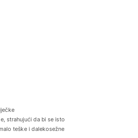
iječke
, strahujući da bi se isto
imalo teške i dalekosežne