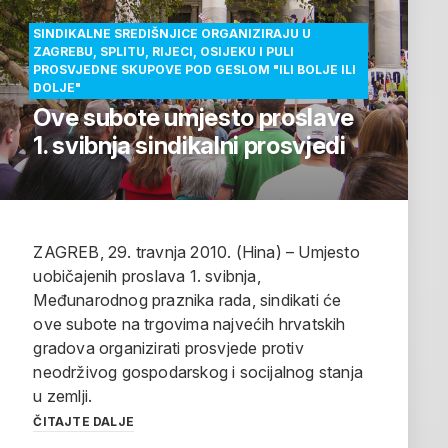
SINDIKALNE SREDIŠNJICE ORGANIZIRAJU U
ZAGREBU, SPLITU, RIJECI, OSIJEKU I PULI
PROSVJEDNE SKUPOVE POD GESLOM "ILI BOLJE ILI
DOLJE"
Ove subote umjesto proslave
1. svibnja sindikalni prosvjedi
ZAGREB, 29. travnja 2010. (Hina) – Umjesto
uobičajenih proslava 1. svibnja,
Međunarodnog praznika rada, sindikati će
ove subote na trgovima najvećih hrvatskih
gradova organizirati prosvjede protiv
neodrživog gospodarskog i socijalnog stanja
u zemlji.
ČITAJTE DALJE