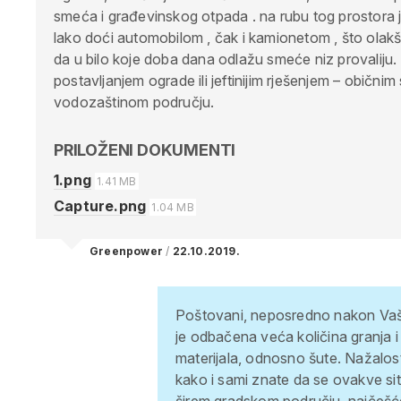
smeća i građevinskog otpada . na rubu tog prostora j
lako doći automobilom , čak i kamionetom , što ola
da u bilo koje doba dana odlažu smeće niz provaliju.
postavljanjem ograde ili jeftinijim rješenjem – običnim 
vodozaštinom području.
PRILOŽENI DOKUMENTI
1.png
1.41 MB
Capture.png
1.04 MB
Greenpower
/
22.10.2019.
Poštovani,
neposredno nakon Vaše 
je odbačena veća količina granja i
materijala, odnosno šute. Nažalost,
kako i sami znate da se ovakve sit