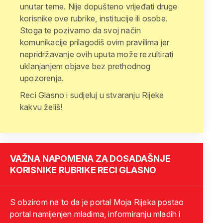
unutar teme. Nije dopušteno vrijeđati druge
korisnike ove rubrike, institucije ili osobe.
Stoga te pozivamo da svoj način
komunikacije prilagodiš ovim pravilima jer
nepridržavanje ovih uputa može rezultirati
uklanjanjem objave bez prethodnog
upozorenja.
Reci Glasno i sudjeluj u stvaranju Rijeke
kakvu želiš!
VAŽNA NAPOMENA ZA DOSADAŠNJE
KORISNIKE RUBRIKE RECI GLASNO
S obzirom na to da je portal Moja Rijeka postao
portal namijenjen mladima, informiranju mladih i