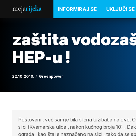
moja
rijeka
INFORMIRAJ SE
UKLJUČI SE
zaštita vodozaš
HEP-u !
22.10.2019.
Greenpower
Poštovani , već sam je bila slična tužibaba na ovo. 
slici (Kvarnerska ulica , nakon kućnog broja 10) . Dak
ograda , kao šta je naznačeno na slici , tako da se s