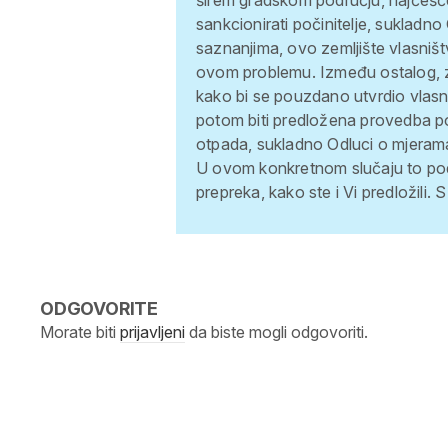
širem gradskom području, najčešće 
sankcionirati počinitelje, sukladn
saznanjima, ovo zemljište vlasništ
ovom problemu. Između ostalog, z
kako bi se pouzdano utvrdio vlasn
potom biti predložena provedba p
otpada, sukladno Odluci o mjeram
U ovom konkretnom slučaju to podr
prepreka, kako ste i Vi predložili.
S 
ODGOVORITE
Morate biti
prijavljeni
da biste mogli odgovoriti.