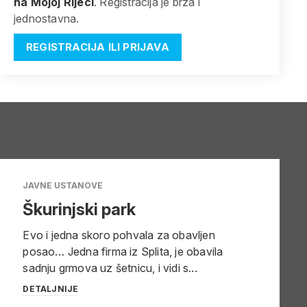
na Mojoj Rijeci
. Registracija je brza i
jednostavna.
REGISTRACIJA ILI PRIJAVA
JAVNE USTANOVE
Škurinjski park
Evo i jedna skoro pohvala za obavljen
posao… Jedna firma iz Splita, je obavila
sadnju grmova uz šetnicu, i vidi s...
DETALJNIJE