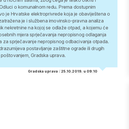
u noćnim satima, zbog čega je teško otkriti i
o Odluci o komunalnom redu.
Prema dostupnim
vo je Hrvatske elektroprivrede koja je obaviještena o
atražena je i službena imovinsko-pravna analiza
ik nekretnine na kojoj se odlaže otpad, a kojemu će
osebnih mjera sprječavanja nepropisnog odlaganja
a za sprječavanje nepropisnog odbacivanja otpada.
azumijeva postavljanje zaštitne ograde ili drugih
poštovanjem, Gradska uprava.
Gradska uprava
/
25.10.2019. u 09:10