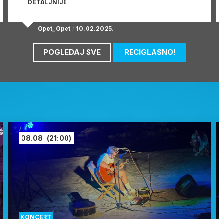
DETALJNIJE
Opet_Opet
/
10.02.2025.
POGLEDAJ SVE
RECIGLASNO!
08.08.
(21:00)
KONCERT