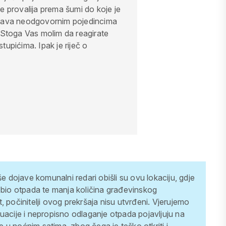
e provalija prema šumi do koje je
kšava neodgovornim pojedincima
 Stoga Vas molim da reagirate
stupićima. Ipak je riječ o
dojave komunalni redari obišli su ovu lokaciju, gdje
 bio otpada te manja količina građevinskog
 počinitelji ovog prekršaja nisu utvrđeni.
Vjerujemo
uacije i nepropisno odlaganje otpada pojavljuju na