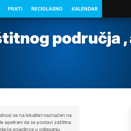
PRATI
RECIGLASNO
KALENDAR
titnog područja ,
Odnosi se na lokalitet naznačen na
le apeliram da se postavi zaštitna
priječe pojedince u odlaganju