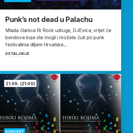
Punk’s not dead u Palachu
Mlada članica Ri Rock udruge, DJEvica, vrtjet će
bendove koje ste mogli i možete čuti po punk
festivalima diljem Hrvatske...
DETALJNIJE
21.09.
(21:00)
KONCERT