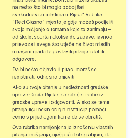
na nešto što bi moglo poboljšati
svakodnevicu mladima u Rijeci? Rubrika
"Reci Glasno" mjesto je gdje možeš podijeliti
svoje mišljenje o temama koje te zanimaju –
od škole, sporta i okoliša do zabave, javnog
prijevoza i svega što utječe na život mladih
u našem gradu te postaviti pitanja i dobiti
odgovore.
Da bi nešto objavio ili pitao, moraš se
registrirati, odnosno prijaviti.
Ako su tvoja pitanja u nadležnosti gradske
uprave Grada Rijeke, na njih će osobe iz
gradske uprave i odgovoriti. A ako se teme
pitanja tiču nekih drugih institucija pomoći
ćemo s prijedlogom kome da se obratiš.
Ova rubrika namijenjena je iznošenju vlastitih
pitanja i mišljenja, riječju i/ili fotografijom, i to