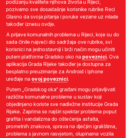
podizanju kvalitete njihova života u Rijeci,
pozivamo sve dosadašnje korisnike rubrike Reci
Glasno da svoja pitanja i poruke vezane uz mlade
također iznesu ovdje.
A prijave komunalnih problema u Rijeci, koje su do
sada činile najveći dio sadržaja ove rubrike, svi
korisnici na jednostavniji i brži način mogu učiniti
putem platforme Gradsko oko na
poveznici
. Ova
aplikacija Grada Rijeke također je dostupna za
besplatno preuzimanje za Android i Iphone
uređaje na
ovoj poveznici
.
Putem „Gradskog oka“ građani mogu prijavljivati
različite komunalne probleme u sustav koji
objedinjeno koriste sve nadležne institucije Grada
Rijeke. Zaprima se najširi spektar problema poput
grafita i vandalizma do oštećenja asfalta,
prometnih znakova, sprava na dječjim igralištima,
problema s javnom rasvjetom, olupinama vozila