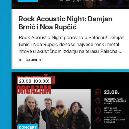
Rock Acoustic Night: Damjan
Brnić i Noa Rupčić
Rock Acoustic Night ponovno u Palachu! Damjan
Brnić i Noa Rupčić donose najveće rock i metal
hitove u akustičnom izdanju na terasu Palacha....
DETALJNIJE
23.08.
(00:00)
KONCERT