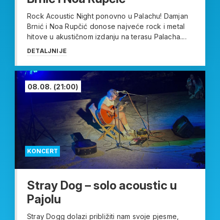
Rock Acoustic Night ponovno u Palachu! Damjan
Brnić i Noa Rupčić donose najveće rock i metal
hitove u akustičnom izdanju na terasu Palacha....
DETALJNIJE
08.08.
(21:00)
KONCERT
Stray Dog – solo acoustic u
Pajolu
Stray Dogg dolazi približiti nam svoje pjesme,