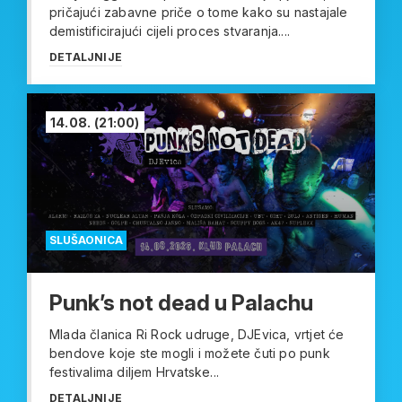
pričajući zabavne priče o tome kako su nastajale
demistificirajući cijeli proces stvaranja....
DETALJNIJE
14.08.
(21:00)
SLUŠAONICA
Punk’s not dead u Palachu
Mlada članica Ri Rock udruge, DJEvica, vrtjet će
bendove koje ste mogli i možete čuti po punk
festivalima diljem Hrvatske...
DETALJNIJE