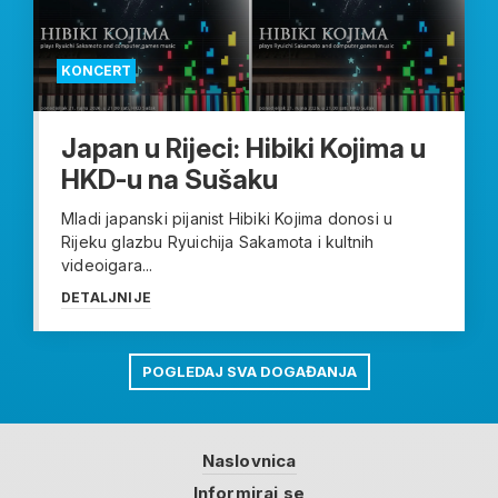
KONCERT
Japan u Rijeci: Hibiki Kojima u
HKD-u na Sušaku
Mladi japanski pijanist Hibiki Kojima donosi u
Rijeku glazbu Ryuichija Sakamota i kultnih
videoigara...
DETALJNIJE
POGLEDAJ SVA DOGAĐANJA
Naslovnica
Informiraj se