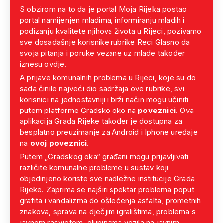
S obzirom na to da je portal Moja Rijeka postao
portal namijenjen mladima, informiranju mladih i
podizanju kvalitete njihova života u Rijeci, pozivamo
sve dosadašnje korisnike rubrike Reci Glasno da
svoja pitanja i poruke vezane uz mlade također
iznesu ovdje.
A prijave komunalnih problema u Rijeci, koje su do
sada činile najveći dio sadržaja ove rubrike, svi
korisnici na jednostavniji i brži način mogu učiniti
putem platforme Gradsko oko na
poveznici
. Ova
aplikacija Grada Rijeke također je dostupna za
besplatno preuzimanje za Android i Iphone uređaje
na
ovoj poveznici
.
Putem „Gradskog oka“ građani mogu prijavljivati
različite komunalne probleme u sustav koji
objedinjeno koriste sve nadležne institucije Grada
Rijeke. Zaprima se najširi spektar problema poput
grafita i vandalizma do oštećenja asfalta, prometnih
znakova, sprava na dječjim igralištima, problema s
javnom rasvjetom, olupinama vozila na javnim