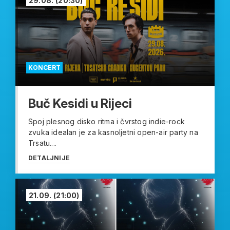
29.08.
(20:30)
KONCERT
Buč Kesidi u Rijeci
Spoj plesnog disko ritma i čvrstog indie-rock
zvuka idealan je za kasnoljetni open-air party na
Trsatu....
DETALJNIJE
21.09.
(21:00)