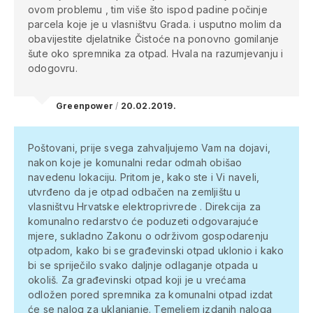
ovom problemu , tim više što ispod padine počinje
parcela koje je u vlasništvu Grada.
i usputno molim da
obavijestite djelatnike Čistoće na ponovno gomilanje
šute oko spremnika za otpad.
Hvala na razumjevanju i
odogovru.
Greenpower
/
20.02.2019.
Poštovani,
prije svega zahvaljujemo Vam na dojavi,
nakon koje je komunalni redar odmah obišao
navedenu lokaciju. Pritom je, kako ste i Vi naveli,
utvrđeno da je otpad odbačen na zemljištu u
vlasništvu Hrvatske elektroprivrede . Direkcija za
komunalno redarstvo će poduzeti odgovarajuće
mjere, sukladno Zakonu o održivom gospodarenju
otpadom, kako bi se građevinski otpad uklonio i kako
bi se spriječilo svako daljnje odlaganje otpada u
okoliš. Za građevinski otpad koji je u vrećama
odložen pored spremnika za komunalni otpad izdat
će se nalog za uklanjanje.
Temeljem izdanih naloga