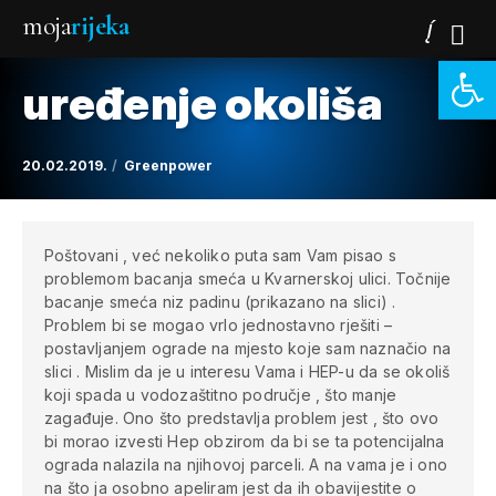
moja
rijeka
Open 
uređenje okoliša
20.02.2019.
Greenpower
Poštovani ,
već nekoliko puta sam Vam pisao s
problemom bacanja smeća u Kvarnerskoj ulici. Točnije
bacanje smeća niz padinu (prikazano na slici) .
Problem bi se mogao vrlo jednostavno rješiti –
postavljanjem ograde na mjesto koje sam naznačio na
slici . Mislim da je u interesu Vama i HEP-u da se okoliš
koji spada u vodozaštitno područje , što manje
zagađuje. Ono što predstavlja problem jest , što ovo
bi morao izvesti Hep obzirom da bi se ta potencijalna
ograda nalazila na njihovoj parceli. A na vama je i ono
na što ja osobno apeliram jest da ih obavijestite o