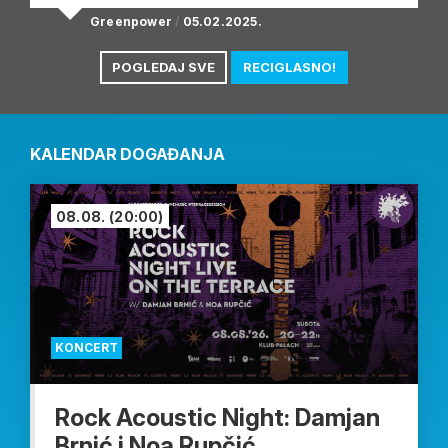
Greenpower
/
05.02.2025.
POGLEDAJ SVE
RECIGLASNO!
KALENDAR DOGAĐANJA
08.08.
(20:00)
KONCERT
Rock Acoustic Night: Damjan
Brnić i Noa Rupčić