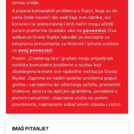
iznesu ovdje.
A prijave komunalnih problema u Rijeci, koje su do
sada činile najveći dio sadržaja ove rubrike, svi
korisnici na jednostavniji i brži način mogu učiniti
putem platforme Gradsko oko na
poveznici
. Ova
aplikacija Grada Rijeke također je dostupna za
besplatno preuzimanje za Android i Iphone uređaje
na
ovoj poveznici
.
Putem „Gradskog oka“ građani mogu prijavljivati
različite komunalne probleme u sustav koji
objedinjeno koriste sve nadležne institucije Grada
Rijeke. Zaprima se najširi spektar problema poput
grafita i vandalizma do oštećenja asfalta, prometnih
znakova, sprava na dječjim igralištima, problema s
javnom rasvjetom, olupinama vozila na javnim
površinama, nepropisno odbačenom otpadu i slično.
IMAŠ PITANJE?