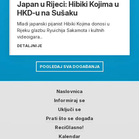
Japan u Rijeci: Hibiki Kojima u
HKD-u na Sušaku
Mladi japanski pijanist Hibiki Kojima donosi u
Rijeku glazbu Ryuichija Sakamota i kultnih
videoigara...
DETALJNIJE
POGLEDAJ SVA DOGAĐANJA
Naslovnica
Informiraj se
Uključi se
Prati što se događa
ReciGlasno!
Kalendar