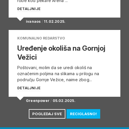
robe kod pekare Arena ...
DETALJNIJE
ivanaos
/
11.02.2025.
KOMUNALNO REDARSTVO
Uređenje okoliša na Gornjoj
Vežici
Poštovani, molim da se uredi okoliš na
označenim poljima na slikama u prilogu na
području Gornje Vežice, naime zbog...
DETALJNIJE
Greenpower
/
05.02.2025.
POGLEDAJ SVE
RECIGLASNO!