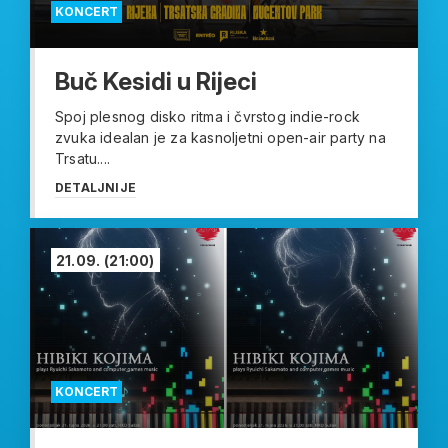
KONCERT
Buč Kesidi u Rijeci
Spoj plesnog disko ritma i čvrstog indie-rock
zvuka idealan je za kasnoljetni open-air party na
Trsatu....
DETALJNIJE
21.09.
(21:00)
KONCERT