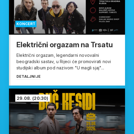
KONCERT
Električni orgazam na Trsatu
Električni orgazam, legendarni novovalni
beogradski sastav, u Rijeci će promovirati novi
studijski album pod nazivom "U magli sjaj"...
DETALJNIJE
29.08.
(20:30)