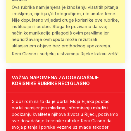
Ova rubrika namijenjena je iznošenju vlastitih pitanja
i mišljenja, riječju i/ili fotografijom, i to unutar teme.
Nije dopušteno vrijeđati druge korisnike ove rubrike,
institucije ili osobe. Stoga te pozivamo da svoj
način komunikacije prilagodiš ovim pravilima jer
nepridržavanje ovih uputa može rezultirati
uklanjanjem objave bez prethodnog upozorenja.
Reci Glasno i sudjeluj u stvaranju Rijeke kakvu želiš!
VAŽNA NAPOMENA ZA DOSADAŠNJE
KORISNIKE RUBRIKE RECI GLASNO
S obzirom na to da je portal Moja Rijeka postao
portal namijenjen mladima, informiranju mladih i
podizanju kvalitete njihova života u Rijeci, pozivamo
sve dosadašnje korisnike rubrike Reci Glasno da
svoja pitanja i poruke vezane uz mlade također