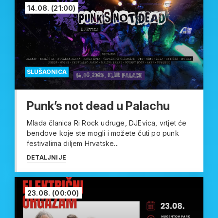
14.08.
(21:00)
SLUŠAONICA
Punk’s not dead u Palachu
Mlada članica Ri Rock udruge, DJEvica, vrtjet će
bendove koje ste mogli i možete čuti po punk
festivalima diljem Hrvatske...
DETALJNIJE
23.08.
(00:00)