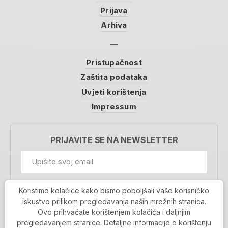
Prijava
Arhiva
Pristupačnost
Zaštita podataka
Uvjeti korištenja
Impressum
PRIJAVITE SE NA NEWSLETTER
GDPR Information
Koristimo kolačiće kako bismo poboljšali vaše korisničko
Prihvaćam da se moji podaci spremaju u bazu
iskustvo prilikom pregledavanja naših mrežnih stranica.
podataka i koriste u svrhu slanja MojaRijeka
Ovo prihvaćate korištenjem kolačića i daljnjim
newslettera
pregledavanjem stranice. Detaljne informacije o korištenju