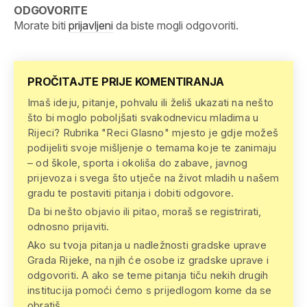
ODGOVORITE
Morate biti
prijavljeni
da biste mogli odgovoriti.
PROČITAJTE PRIJE KOMENTIRANJA
Imaš ideju, pitanje, pohvalu ili želiš ukazati na nešto
što bi moglo poboljšati svakodnevicu mladima u
Rijeci? Rubrika "Reci Glasno" mjesto je gdje možeš
podijeliti svoje mišljenje o temama koje te zanimaju
– od škole, sporta i okoliša do zabave, javnog
prijevoza i svega što utječe na život mladih u našem
gradu te postaviti pitanja i dobiti odgovore.
Da bi nešto objavio ili pitao, moraš se registrirati,
odnosno prijaviti.
Ako su tvoja pitanja u nadležnosti gradske uprave
Grada Rijeke, na njih će osobe iz gradske uprave i
odgovoriti. A ako se teme pitanja tiču nekih drugih
institucija pomoći ćemo s prijedlogom kome da se
obratiš.