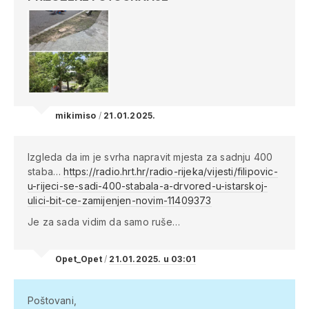
mikimiso
/
21.01.2025.
Izgleda da im je svrha napravit mjesta za sadnju 400
staba…
https://radio.hrt.hr/radio-rijeka/vijesti/filipovic-
u-rijeci-se-sadi-400-stabala-a-drvored-u-istarskoj-
ulici-bit-ce-zamijenjen-novim-11409373
Je za sada vidim da samo ruše…
Opet_Opet
/
21.01.2025. u 03:01
Poštovani,