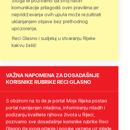
Stoga te pozivamo da svoj način
komunikacije prilagodiš ovim pravilima jer
nepridržavanje ovih uputa može rezultirati
uklanjanjem objave bez prethodnog
upozorenja.
Reci Glasno i sudjeluj u stvaranju Rijeke
kakvu želiš!
VAŽNA NAPOMENA ZA DOSADAŠNJE
KORISNIKE RUBRIKE RECI GLASNO
S obzirom na to da je portal Moja Rijeka postao
portal namijenjen mladima, informiranju mladih i
podizanju kvalitete njihova života u Rijeci,
pozivamo sve dosadašnje korisnike rubrike Reci
Glasno da svoja pitanja i poruke vezane uz mlade