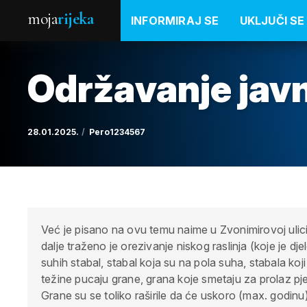
moja
rijeka
INFORMIRAJ SE
UKLJUČI SE
Održavanje javn
28.01.2025.
Pero1234567
Već je pisano na ovu temu naime u Zvonimirovoj ulic
dalje traženo je orezivanje niskog raslinja (koje je d
suhih stabal, stabal koja su na pola suha, stabala koji
težine pucaju grane, grana koje smetaju za prolaz pje
Grane su se toliko raširile da će uskoro (max. godinu)