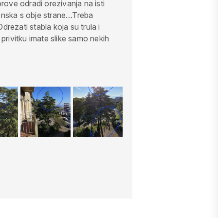
orove odradi orezivanja na isti
Šibenska s obje strane…Treba
Odrezati stabla koja su trula i
 privitku imate slike samo nekih