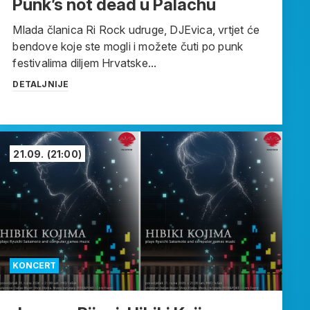
Punk’s not dead u Palachu
Mlada članica Ri Rock udruge, DJEvica, vrtjet će
bendove koje ste mogli i možete čuti po punk
festivalima diljem Hrvatske...
DETALJNIJE
21.09.
(21:00)
KONCERT