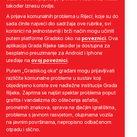
također iznesu ovdje.
A prijave komunalnih problema u Rijeci, koje su do
sada činile najveći dio sadržaja ove rubrike, svi
korisnici na jednostavniji i brži način mogu učiniti
putem platforme Gradsko oko na
poveznici
. Ova
aplikacija Grada Rijeke također je dostupna za
besplatno preuzimanje za Android i Iphone
uređaje na
ovoj poveznici
.
Putem „Gradskog oka“ građani mogu prijavljivati
različite komunalne probleme u sustav koji
objedinjeno koriste sve nadležne institucije Grada
Rijeke. Zaprima se najširi spektar problema poput
grafita i vandalizma do oštećenja asfalta,
prometnih znakova, sprava na dječjim igralištima,
problema s javnom rasvjetom, olupinama vozila
na javnim površinama, nepropisno odbačenom
otpadu i slično.