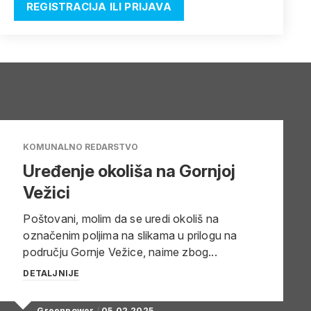
REGISTRACIJA ILI PRIJAVA
KOMUNALNO REDARSTVO
Uređenje okoliša na Gornjoj
Vežici
Poštovani, molim da se uredi okoliš na
označenim poljima na slikama u prilogu na
području Gornje Vežice, naime zbog...
DETALJNIJE
Greenpower
/
05.02.2025.