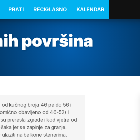
PRATI
RECIGLASNO
KALENDAR
ih površina
i od kučnog broja 46 pa do 56 i
jelomično obavljeno od 46-52) i
 su prerasla zgrade i kod vjetra od
šaka jer se zapinje za granje.
 ulaziti na balkone stanarima.