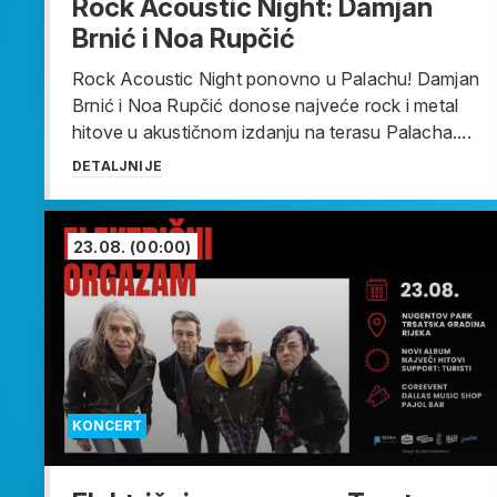
Rock Acoustic Night: Damjan
Brnić i Noa Rupčić
Rock Acoustic Night ponovno u Palachu! Damjan
Brnić i Noa Rupčić donose najveće rock i metal
hitove u akustičnom izdanju na terasu Palacha....
DETALJNIJE
23.08.
(00:00)
KONCERT