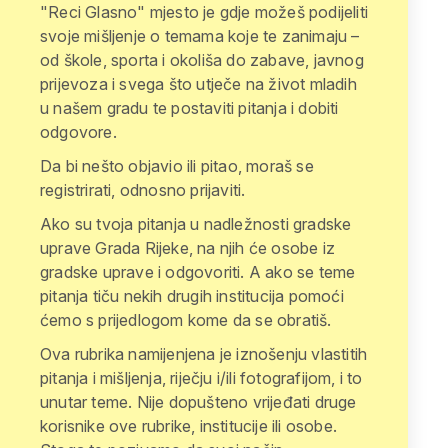
"Reci Glasno" mjesto je gdje možeš podijeliti
svoje mišljenje o temama koje te zanimaju –
od škole, sporta i okoliša do zabave, javnog
prijevoza i svega što utječe na život mladih
u našem gradu te postaviti pitanja i dobiti
odgovore.
Da bi nešto objavio ili pitao, moraš se
registrirati, odnosno prijaviti.
Ako su tvoja pitanja u nadležnosti gradske
uprave Grada Rijeke, na njih će osobe iz
gradske uprave i odgovoriti. A ako se teme
pitanja tiču nekih drugih institucija pomoći
ćemo s prijedlogom kome da se obratiš.
Ova rubrika namijenjena je iznošenju vlastitih
pitanja i mišljenja, riječju i/ili fotografijom, i to
unutar teme. Nije dopušteno vrijeđati druge
korisnike ove rubrike, institucije ili osobe.