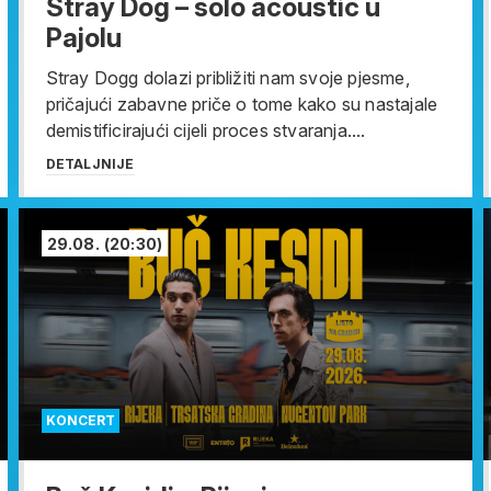
Stray Dog – solo acoustic u
Pajolu
Stray Dogg dolazi približiti nam svoje pjesme,
pričajući zabavne priče o tome kako su nastajale
demistificirajući cijeli proces stvaranja....
DETALJNIJE
29.08.
(20:30)
KONCERT