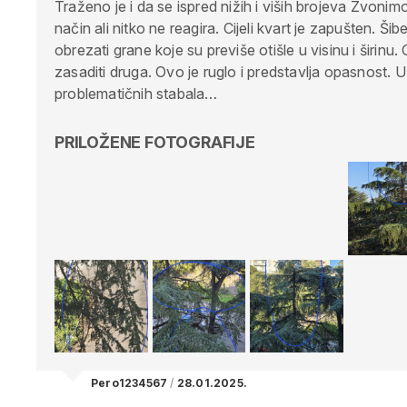
Traženo je i da se ispred nižih i viših brojeva Zvonim
način ali nitko ne reagira. Cijeli kvart je zapušten. 
obrezati grane koje su previše otišle u visinu i širinu. 
zasaditi druga. Ovo je ruglo i predstavlja opasnost. U
problematičnih stabala…
PRILOŽENE FOTOGRAFIJE
Pero1234567
/
28.01.2025.