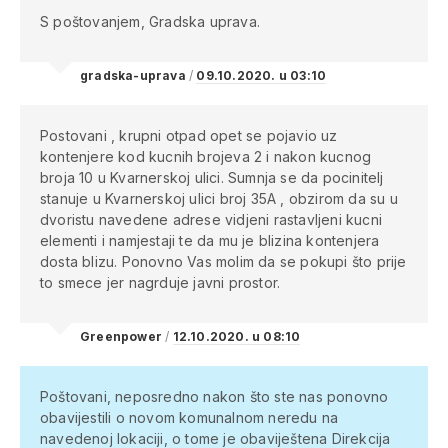
S poštovanjem, Gradska uprava.
gradska-uprava
/
09.10.2020. u 03:10
Postovani , krupni otpad opet se pojavio uz
kontenjere kod kucnih brojeva 2 i nakon kucnog
broja 10 u Kvarnerskoj ulici. Sumnja se da pocinitelj
stanuje u Kvarnerskoj ulici broj 35A , obzirom da su u
dvoristu navedene adrese vidjeni rastavljeni kucni
elementi i namjestaji te da mu je blizina kontenjera
dosta blizu. Ponovno Vas molim da se pokupi što prije
to smece jer nagrduje javni prostor.
Greenpower
/
12.10.2020. u 08:10
Poštovani,
neposredno nakon što ste nas ponovno
obavijestili o novom komunalnom neredu na
navedenoj lokaciji, o tome je obaviještena Direkcija