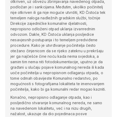
otkriven, uz obvezu zbrinjavanja navedenog otpada,
podložan je i sankcijama. Međutim, ukoliko počinitelj
nije otkriven ili ga nije moguće utvrditi, KD Čistoća tek
temeljem naloga nadležnih gradskim službi, točnije
Direkcije zajedničke komunalne djelatnosti,
nepropisno odloženi otpad uklanja izvanrednim
odvozom. Dakle, KD Čistoća uklanja posljedice
nesavjesnih postupanja i to temeljem predviđene
procedure.
Kako je utvrđivanje počinitelja često
otežano činjenicom da se rijeko zateknu u prekršaju
jer ga najčešće čine noću kada nema svjedoka, a
samim tim nema niti fotodokumentacije, uputno je da
građani u slučaju pojave komunalnog nereda ili kada
uoče počinitelja u nepropisnom odlaganju otpada, o
tome odmah obavijeste Komunalno redarstvo, po
mogućnosti s fotografijama lokaliteta te imenovanjem
počinitelja, kako bi ga komunalni redar mogao kazniti.
Konačno, nepropisno odlaganje otpada, kao i
posljedično stvaranje komunalnog nereda, ne samo
na navedenom lokalitetu, već i na nizu drugih,
nažalost, ukazuje da dio pojedinaca posve