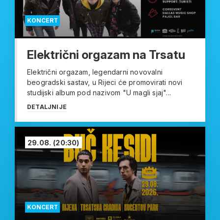
KONCERT
Električni orgazam na Trsatu
Električni orgazam, legendarni novovalni
beogradski sastav, u Rijeci će promovirati novi
studijski album pod nazivom "U magli sjaj"...
DETALJNIJE
29.08.
(20:30)
KONCERT