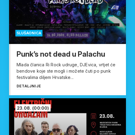
SLUŠAONICA
Punk’s not dead u Palachu
Mlada članica Ri Rock udruge, DJEvica, vrtjet će
bendove koje ste mogli i možete čuti po punk
festivalima diljem Hrvatske...
DETALJNIJE
23.08.
(00:00)