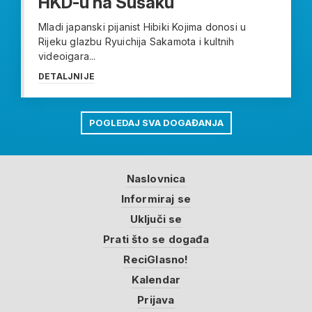
HKD-u na Sušaku
Mladi japanski pijanist Hibiki Kojima donosi u
Rijeku glazbu Ryuichija Sakamota i kultnih
videoigara...
DETALJNIJE
POGLEDAJ SVA DOGAĐANJA
Naslovnica
Informiraj se
Uključi se
Prati što se događa
ReciGlasno!
Kalendar
Prijava