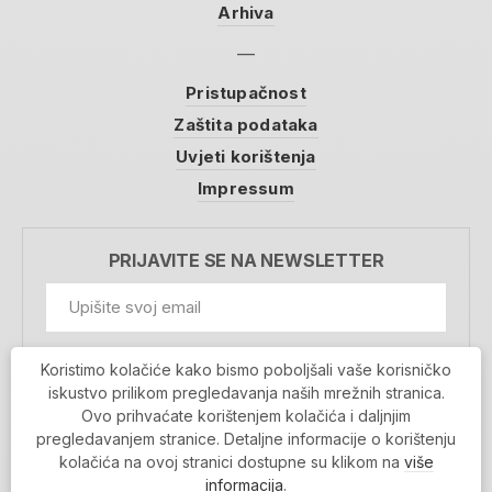
Arhiva
Pristupačnost
Zaštita podataka
Uvjeti korištenja
Impressum
PRIJAVITE SE NA NEWSLETTER
GDPR Information
Koristimo kolačiće kako bismo poboljšali vaše korisničko
Prihvaćam da se moji podaci spremaju u bazu
iskustvo prilikom pregledavanja naših mrežnih stranica.
podataka i koriste u svrhu slanja MojaRijeka
Ovo prihvaćate korištenjem kolačića i daljnjim
newslettera
pregledavanjem stranice. Detaljne informacije o korištenju
MOJARIJEKA NEWSLETTER
kolačića na ovoj stranici dostupne su klikom na
više
PRIJAVI SE
informacija
.