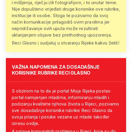
i mišljenja, riječju i/ili fotografijom, i to unutar teme.
Nije dopušteno vrijeđati druge korisnike ove rubrike,
institucije ili osobe. Stoga te pozivamo da svoj
način komunikacije prilagodiš ovim pravilima jer
nepridržavanje ovih uputa može rezultirati
uklanjanjem objave bez prethodnog upozorenja.
Reci Glasno i sudjeluj u stvaranju Rijeke kakvu želiš!
VAŽNA NAPOMENA ZA DOSADAŠNJE
KORISNIKE RUBRIKE RECI GLASNO
S obzirom na to da je portal Moja Rijeka postao
portal namijenjen mladima, informiranju mladih i
podizanju kvalitete njihova života u Rijeci, pozivamo
sve dosadašnje korisnike rubrike Reci Glasno da
svoja pitanja i poruke vezane uz mlade također
iznesu ovdje.
A prijave komunalnih problema u Rijeci, koje su do