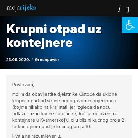
moja
rijeka
Open 
Krupni otpad uz
kontejnere
23.09.2020.
Greenpower
Poštovani,
molim da obavijestite djelatnike Čistoće da uklone
krupni otpad od strane neodgovornih pojedinaca
(kojima nikako na kraj stati, jer izgleda da noću
odlažu razne kauče i ormariće) koji je odložen uz
kontejnere u Kvarnerskoj ulici u blizini kućnog broja 2
te kontejnera poslije kućnog broja 10.
Hvala na razumijevanju.