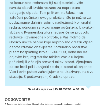
za komunalno redarstvo čiji su djelatnici u više
navrata obavili izvide vezano za nepropisno
odlaganje otpada. Tom prilikom, nažalost, nisu
zatečeni počinitelji ovog prekršaja, što je nužno za
poduzimanje daljnjih radnji u nadležnosti komunalnih
redara, odnosno sankcioniranje počinitelja.
U svakom
slučaju u Kvarnerskoj ulici i nadalje će se provoditi
redovite i izvanredne kontrole, a Vas molimo da,
ukoliko uočite osobe koje nepropisno odlažu otpad,
o tome izravno obavijestite Komunalno redarstvo
putem besplatnog broja 0800-5100, odnosno da
dojavite broj registarske tablice vozila u kojem
počinitelj ili više njih prevozi takav otpad.
Vjerujemo
da ste imali priliku uvjeriti se da je otpad uklonjen te
Vam i ovim putem zahvaljujemo na ukazivanju na ovu
situaciju.
S poštovanjem, Gradska uprava.
Gradska uprava
/
15.10.2020. u 01:10
ODGOVORITE
Morate biti
prijavljeni
da biste mogli odgovoriti.