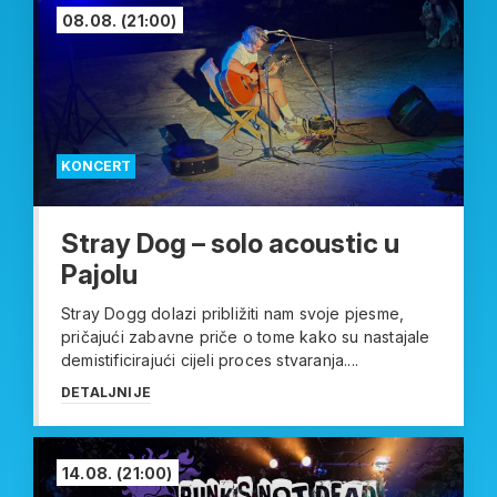
08.08.
(21:00)
KONCERT
Stray Dog – solo acoustic u
Pajolu
Stray Dogg dolazi približiti nam svoje pjesme,
pričajući zabavne priče o tome kako su nastajale
demistificirajući cijeli proces stvaranja....
DETALJNIJE
14.08.
(21:00)