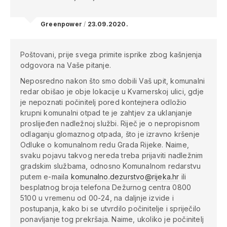
Greenpower
/
23.09.2020.
Poštovani,
prije svega primite isprike zbog kašnjenja
odgovora na Vaše pitanje.
Neposredno nakon što smo dobili Vaš upit, komunalni
redar obišao je obje lokacije u Kvarnerskoj ulici, gdje
je nepoznati počinitelj pored kontejnera odložio
krupni komunalni otpad te je zahtjev za uklanjanje
proslijeđen nadležnoj službi.
Riječ je o nepropisnom
odlaganju glomaznog otpada, što je izravno kršenje
Odluke o komunalnom redu Grada Rijeke. Naime,
svaku pojavu takvog nereda treba prijaviti nadležnim
gradskim službama, odnosno Komunalnom redarstvu
putem e-maila
komunalno.dezurstvo@rijeka.hr
ili
besplatnog broja telefona Dežurnog centra 0800
5100 u vremenu od 00-24, na daljnje izvide i
postupanja, kako bi se utvrdilo počinitelje i spriječilo
ponavljanje tog prekršaja.
Naime, ukoliko je počinitelj