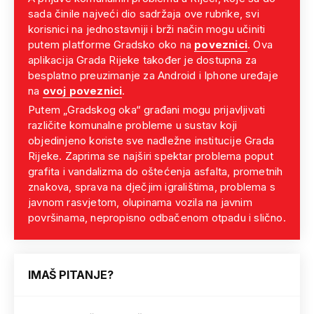
sada činile najveći dio sadržaja ove rubrike, svi
korisnici na jednostavniji i brži način mogu učiniti
putem platforme Gradsko oko na
poveznici
. Ova
aplikacija Grada Rijeke također je dostupna za
besplatno preuzimanje za Android i Iphone uređaje
na
ovoj poveznici
.
Putem „Gradskog oka“ građani mogu prijavljivati
različite komunalne probleme u sustav koji
objedinjeno koriste sve nadležne institucije Grada
Rijeke. Zaprima se najširi spektar problema poput
grafita i vandalizma do oštećenja asfalta, prometnih
znakova, sprava na dječjim igralištima, problema s
javnom rasvjetom, olupinama vozila na javnim
površinama, nepropisno odbačenom otpadu i slično.
IMAŠ PITANJE?