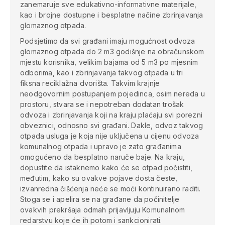
zanemaruje sve edukativno-informativne materijale,
kao i brojne dostupne i besplatne načine zbrinjavanja
glomaznog otpada.
Podsjetimo da svi građani imaju mogućnost odvoza
glomaznog otpada do 2 m3 godišnje na obračunskom
mjestu korisnika, velikim bajama od 5 m3 po mjesnim
odborima, kao i zbrinjavanja takvog otpada u tri
fiksna reciklažna dvorišta. Takvim krajnje
neodgovornim postupanjem pojedinca, osim nereda u
prostoru, stvara se i nepotreban dodatan trošak
odvoza i zbrinjavanja koji na kraju plaćaju svi porezni
obveznici, odnosno svi građani. Dakle, odvoz takvog
otpada usluga je koja nije uključena u cijenu odvoza
komunalnog otpada i upravo je zato građanima
omogućeno da besplatno naruče baje.
Na kraju,
dopustite da istaknemo kako će se otpad počistiti,
međutim, kako su ovakve pojave dosta česte,
izvanredna čišćenja neće se moći kontinuirano raditi.
Stoga se i apelira se na građane da počinitelje
ovakvih prekršaja odmah prijavljuju Komunalnom
redarstvu koje će ih potom i sankcionirati.