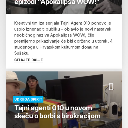
epizodi “Apokalipsa WOW!”
Kreativni tim iza serijala Tajni Agent 010 ponovo je
uspio iznenaditi publiku – objavio je novi nastavak
neobičnog naziva Apokalipsa WOW!, čije
premijerno prikazivanje će biti održano u utorak, 4.
studenoga u Hrvatskom kulturnom domu na
Sušaku.
ČITAJTE DALJE
UDRUGA SPIRIT
Tajni agenti 010 u novom
skeču o borbi s birokracijom