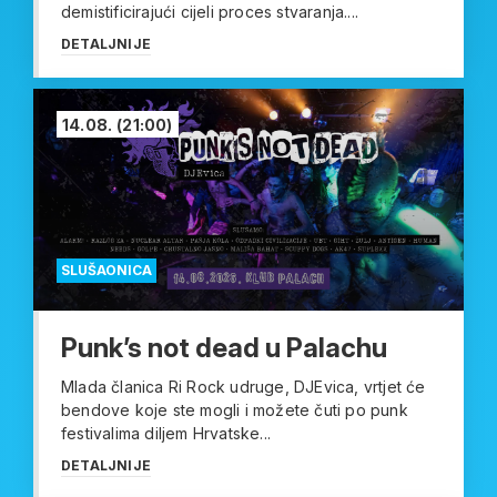
demistificirajući cijeli proces stvaranja....
DETALJNIJE
14.08.
(21:00)
SLUŠAONICA
Punk’s not dead u Palachu
Mlada članica Ri Rock udruge, DJEvica, vrtjet će
bendove koje ste mogli i možete čuti po punk
festivalima diljem Hrvatske...
DETALJNIJE