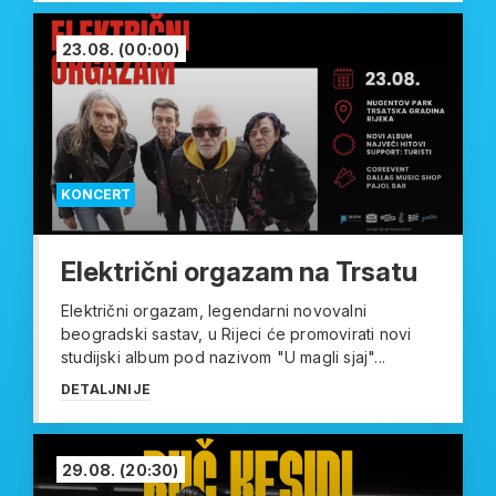
23.08.
(00:00)
KONCERT
Električni orgazam na Trsatu
Električni orgazam, legendarni novovalni
beogradski sastav, u Rijeci će promovirati novi
studijski album pod nazivom "U magli sjaj"...
DETALJNIJE
29.08.
(20:30)