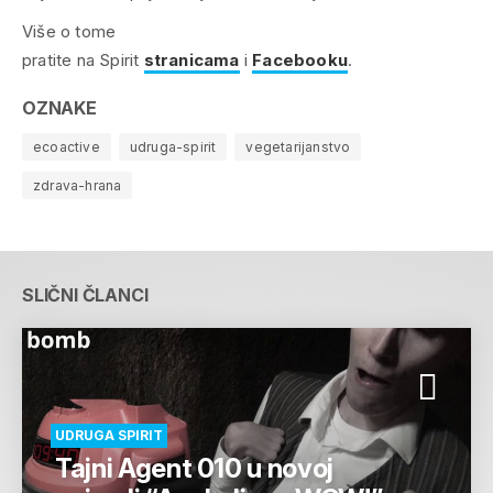
Više o tome
pratite na Spirit
stranicama
i
Facebooku
.
OZNAKE
ecoactive
udruga-spirit
vegetarijanstvo
zdrava-hrana
SLIČNI ČLANCI
UDRUGA SPIRIT
Tajni Agent 010 u novoj