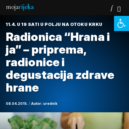
moja
rijeka
Open 
11.4. U 19 SATI U POLJU NA OTOKU KRKU
Radionica “Hrana i
ja” – priprema,
radionice i
degustacija zdrave
hrane
08.04.2015.
Autor:
urednik