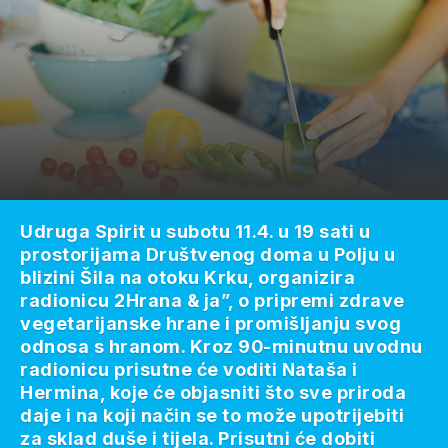
Udruga Spirit u subotu 11.4. u 19 sati u
prostorijama Društvenog doma u Polju u
blizini Šila na otoku Krku, organizira
radionicu 2Hrana & ja”, o pripremi zdrave
vegetarijanske hrane i promišljanju svog
odnosa s hranom. Kroz 90-minutnu uvodnu
radionicu prisutne će voditi Nataša i
Hermina, koje će objasniti što sve priroda
daje i na koji način se to može upotrijebiti
za sklad duše i tijela. Prisutni će dobiti