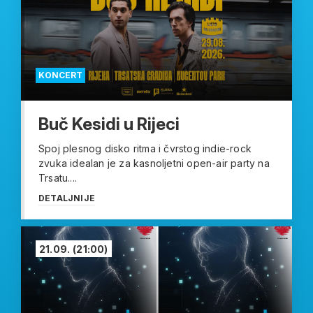
KONCERT
Buč Kesidi u Rijeci
Spoj plesnog disko ritma i čvrstog indie-rock
zvuka idealan je za kasnoljetni open-air party na
Trsatu....
DETALJNIJE
21.09.
(21:00)