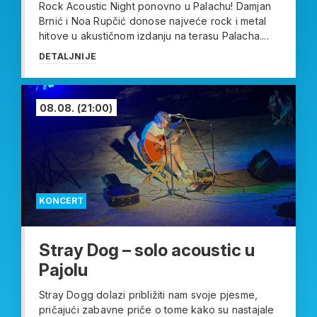
Rock Acoustic Night ponovno u Palachu! Damjan
Brnić i Noa Rupčić donose najveće rock i metal
hitove u akustičnom izdanju na terasu Palacha....
DETALJNIJE
08.08.
(21:00)
KONCERT
Stray Dog – solo acoustic u
Pajolu
Stray Dogg dolazi približiti nam svoje pjesme,
pričajući zabavne priče o tome kako su nastajale