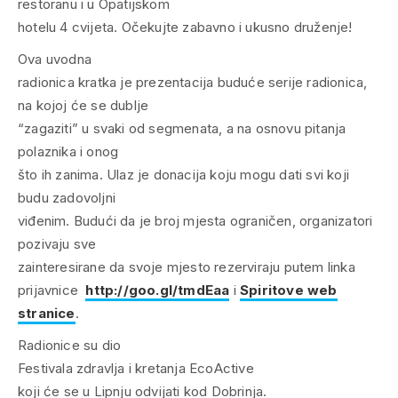
restoranu i u Opatijskom
hotelu 4 cvijeta. Očekujte zabavno i ukusno druženje!
Ova uvodna
radionica kratka je prezentacija buduće serije radionica,
na kojoj će se dublje
“zagaziti” u svaki od segmenata, a na osnovu pitanja
polaznika i onog
što ih zanima. Ulaz je donacija koju mogu dati svi koji
budu zadovoljni
viđenim. Budući da je broj mjesta ograničen, organizatori
pozivaju sve
zainteresirane da svoje mjesto rezerviraju putem linka
prijavnice
http://goo.gl/tmdEaa
i
Spiritove web
stranice
.
Radionice su dio
Festivala zdravlja i kretanja EcoActive
koji će se u Lipnju odvijati kod Dobrinja.