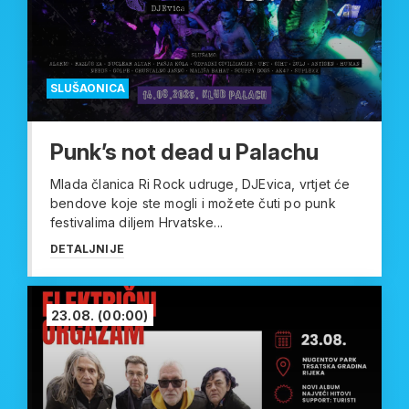
SLUŠAONICA
Punk’s not dead u Palachu
Mlada članica Ri Rock udruge, DJEvica, vrtjet će
bendove koje ste mogli i možete čuti po punk
festivalima diljem Hrvatske...
DETALJNIJE
23.08.
(00:00)