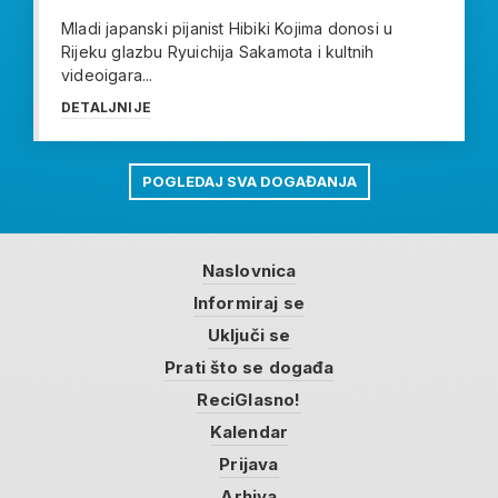
Mladi japanski pijanist Hibiki Kojima donosi u
Rijeku glazbu Ryuichija Sakamota i kultnih
videoigara...
DETALJNIJE
POGLEDAJ SVA DOGAĐANJA
Naslovnica
Informiraj se
Uključi se
Prati što se događa
ReciGlasno!
Kalendar
Prijava
Arhiva