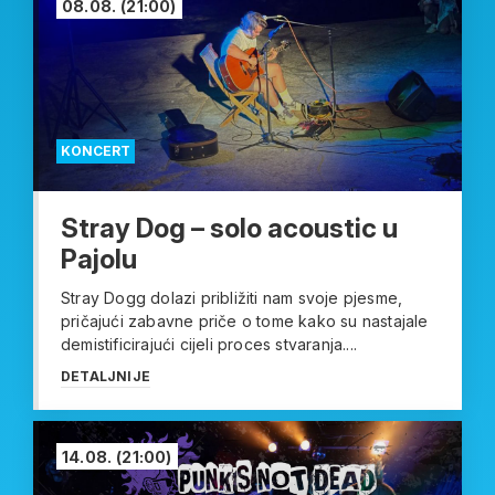
08.08.
(21:00)
KONCERT
Stray Dog – solo acoustic u
Pajolu
Stray Dogg dolazi približiti nam svoje pjesme,
pričajući zabavne priče o tome kako su nastajale
demistificirajući cijeli proces stvaranja....
DETALJNIJE
14.08.
(21:00)