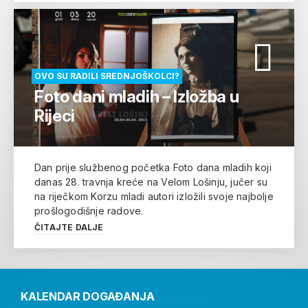
OVO SU RADILI SREDNJOŠKOLCI?
Foto dani mladih – Izložba u
Rijeci
Dan prije službenog početka Foto dana mladih koji
danas 28. travnja kreće na Velom Lošinju, jučer su
na riječkom Korzu mladi autori izložili svoje najbolje
prošlogodišnje radove.
ČITAJTE DALJE
KALENDAR DOGAĐANJA