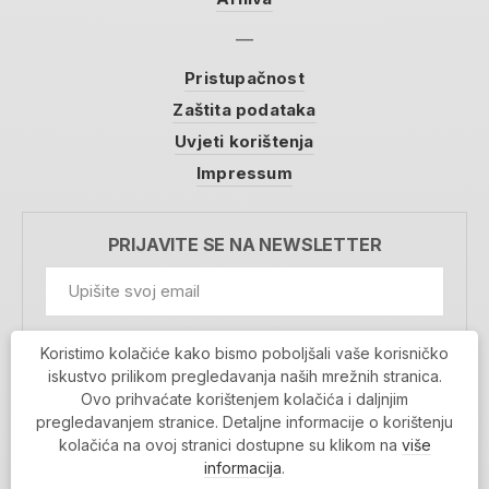
Pristupačnost
Zaštita podataka
Uvjeti korištenja
Impressum
PRIJAVITE SE NA NEWSLETTER
GDPR Information
Koristimo kolačiće kako bismo poboljšali vaše korisničko
Prihvaćam da se moji podaci spremaju u bazu
iskustvo prilikom pregledavanja naših mrežnih stranica.
podataka i koriste u svrhu slanja MojaRijeka
Ovo prihvaćate korištenjem kolačića i daljnjim
newslettera
pregledavanjem stranice. Detaljne informacije o korištenju
MOJARIJEKA NEWSLETTER
kolačića na ovoj stranici dostupne su klikom na
više
PRIJAVI SE
informacija
.