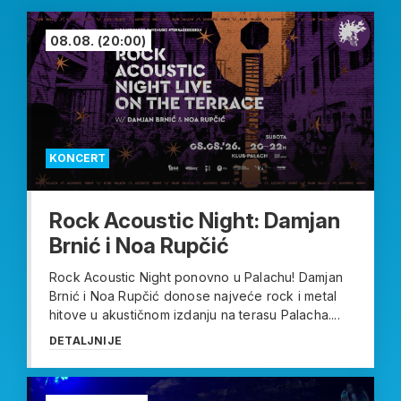
08.08.
(20:00)
KONCERT
Rock Acoustic Night: Damjan
Brnić i Noa Rupčić
Rock Acoustic Night ponovno u Palachu! Damjan
Brnić i Noa Rupčić donose najveće rock i metal
hitove u akustičnom izdanju na terasu Palacha....
DETALJNIJE