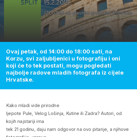
Ovaj petak, od 14:00 do 18:00 sati, na
Korzu, svi zaljubljenici u fotografiju i oni
koji će to tek postati, mogu pogledati
najbolje radove mladih fotografa iz cijele
Hrvatske.
Kako mladi vide prirodne
ljepote Pule, Velog Lošinja, Kutine ili Zadra? Autori, od
kojih najstariji ima
tek 21 godinu, daju nam odgovor na ovo pitanje, a njihove