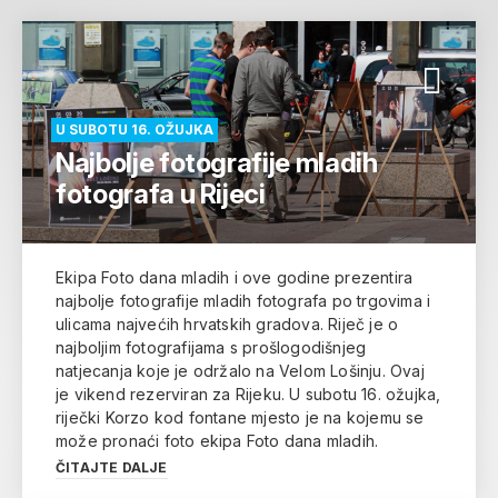
U SUBOTU 16. OŽUJKA
Najbolje fotografije mladih
fotografa u Rijeci
Ekipa Foto dana mladih i ove godine prezentira
najbolje fotografije mladih fotografa po trgovima i
ulicama najvećih hrvatskih gradova. Riječ je o
najboljim fotografijama s prošlogodišnjeg
natjecanja koje je održalo na Velom Lošinju. Ovaj
je vikend rezerviran za Rijeku. U subotu 16. ožujka,
riječki Korzo kod fontane mjesto je na kojemu se
može pronaći foto ekipa Foto dana mladih.
ČITAJTE DALJE