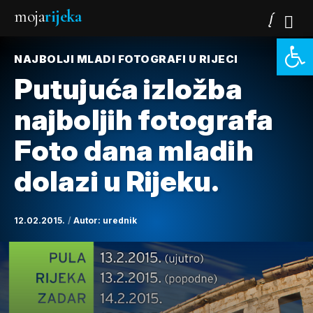
moja
rijeka
Open 
NAJBOLJI MLADI FOTOGRAFI U RIJECI
Putujuća izložba
najboljih fotografa
Foto dana mladih
dolazi u Rijeku.
12.02.2015.
Autor:
urednik