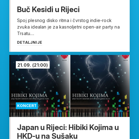
Buč Kesidi u Rijeci
Spoj plesnog disko ritma i čvrstog indie-rock
zvuka idealan je za kasnoljetni open-air party na
Trsatu....
DETALJNIJE
21.09.
(21:00)
KONCERT
Japan u Rijeci: Hibiki Kojima u
HKD-u na Sušaku