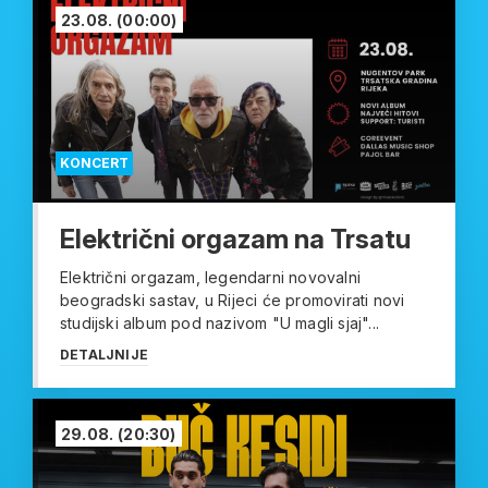
23.08.
(00:00)
KONCERT
Električni orgazam na Trsatu
Električni orgazam, legendarni novovalni
beogradski sastav, u Rijeci će promovirati novi
studijski album pod nazivom "U magli sjaj"...
DETALJNIJE
29.08.
(20:30)