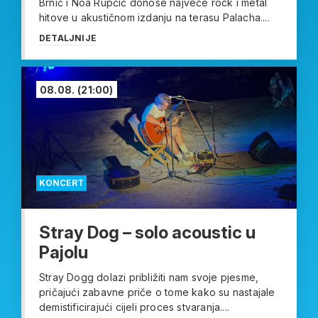
Brnić i Noa Rupčić donose najveće rock i metal
hitove u akustičnom izdanju na terasu Palacha....
DETALJNIJE
08.08.
(21:00)
KONCERT
Stray Dog – solo acoustic u
Pajolu
Stray Dogg dolazi približiti nam svoje pjesme,
pričajući zabavne priče o tome kako su nastajale
demistificirajući cijeli proces stvaranja....