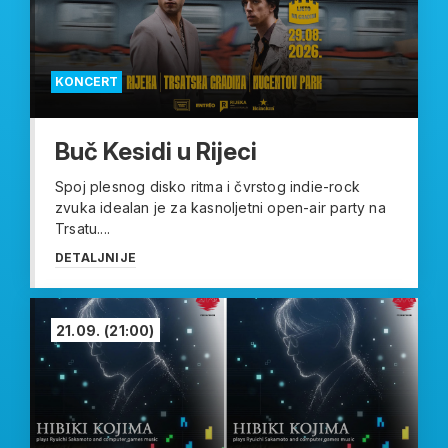
KONCERT
Buč Kesidi u Rijeci
Spoj plesnog disko ritma i čvrstog indie-rock
zvuka idealan je za kasnoljetni open-air party na
Trsatu....
DETALJNIJE
21.09.
(21:00)