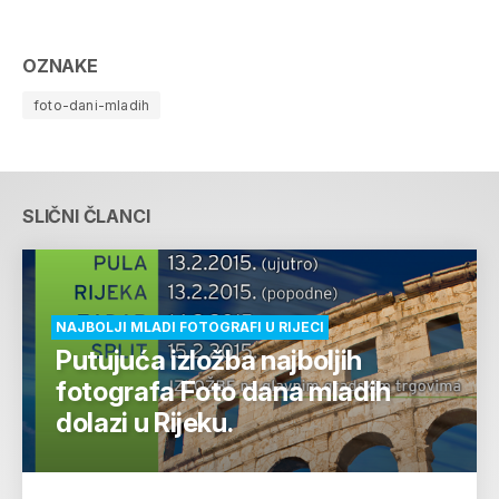
OZNAKE
foto-dani-mladih
SLIČNI ČLANCI
NAJBOLJI MLADI FOTOGRAFI U RIJECI
Putujuća izložba najboljih
fotografa Foto dana mladih
dolazi u Rijeku.