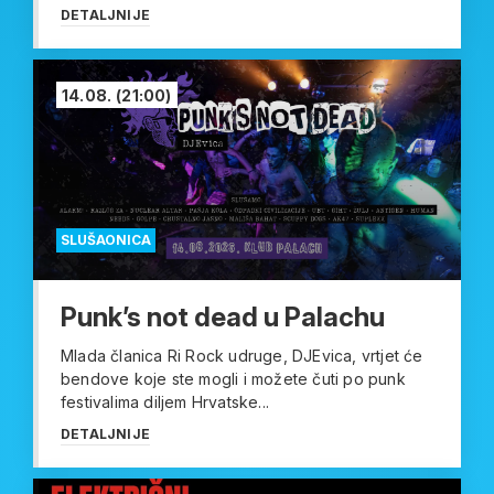
DETALJNIJE
14.08.
(21:00)
SLUŠAONICA
Punk’s not dead u Palachu
Mlada članica Ri Rock udruge, DJEvica, vrtjet će
bendove koje ste mogli i možete čuti po punk
festivalima diljem Hrvatske...
DETALJNIJE