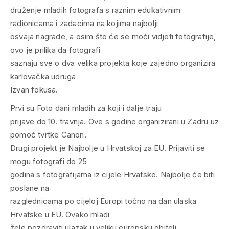
druženje mladih fotografa s raznim edukativnim
radionicama i zadacima na kojima najbolji
osvaja nagrade, a osim što će se moći vidjeti fotografije,
ovo je prilika da fotografi
saznaju sve o dva velika projekta koje zajedno organizira
karlovačka udruga
Izvan fokusa.
Prvi su Foto dani mladih za koji i dalje traju
prijave do 10. travnja. Ove s godine organizirani u Zadru uz
pomoć tvrtke Canon.
Drugi projekt je Najbolje u Hrvatskoj za EU. Prijaviti se
mogu fotografi do 25
godina s fotografijama iz cijele Hrvatske. Najbolje će biti
poslane na
razglednicama po cijeloj Europi točno na dan ulaska
Hrvatske u EU. Ovako mladi
žele pozdraviti ulazak u veliku europsku obitelj.