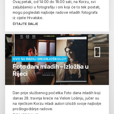
Ovaj petak, od 14:00 do 18:00 sati, na Korzu, svi
zaljubljenici u fotografiju i oni koji će to tek postati,
mogu pogledati najbolje radove mladih fotografa
iz cijele Hrvatske.
ČITAJTE DALJE
OVO SU RADILI SREDNJOŠKOLCI?
Foto dani mladih – Izložba u
Rijeci
Dan prije službenog početka Foto dana mladih koji
danas 28. travnja kreće na Velom Lošinju, jučer su
na riječkom Korzu mladi autori izložili svoje najbolje
prošlogodišnje radove.