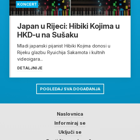
KONCERT
Japan u Rijeci: Hibiki Kojima u
HKD-u na Sušaku
Mladi japanski pijanist Hibiki Kojima donosi u
Rijeku glazbu Ryuichija Sakamota i kultnih
videoigara...
DETALJNIJE
POGLEDAJ SVA DOGAĐANJA
Naslovnica
Informiraj se
Uključi se