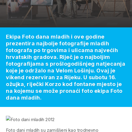
Ekipa Foto dana mladih i ove godine
prezentira najbolje fotografije mladih
fotografa po trgovima i ulicama najvećih
hrvatskih gradova. Riječ je o najboljim
fotografijama s prošlogodišnjeg natjecanja
koje je održalo na Velom Lošinju. Ovaj je
vikend rezerviran za Rijeku. U subotu 16.
ožujka, riječki Korzo kod fontane mjesto je
na kojemu se može pronaći foto ekipa Foto
dana mladih.
Foto dani mladih su zamišljeni kao trodnevno