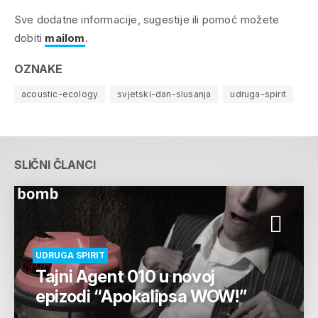
Sve dodatne informacije, sugestije ili pomoć možete
dobiti
mailom
.
OZNAKE
acoustic-ecology
svjetski-dan-slusanja
udruga-spirit
SLIČNI ČLANCI
UDRUGA SPIRIT
Tajni Agent 010 u novoj
epizodi “Apokalipsa WOW!”