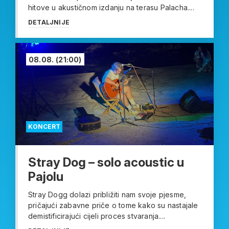
hitove u akustičnom izdanju na terasu Palacha....
DETALJNIJE
08.08.
(21:00)
KONCERT
Stray Dog – solo acoustic u
Pajolu
Stray Dogg dolazi približiti nam svoje pjesme,
pričajući zabavne priče o tome kako su nastajale
demistificirajući cijeli proces stvaranja....