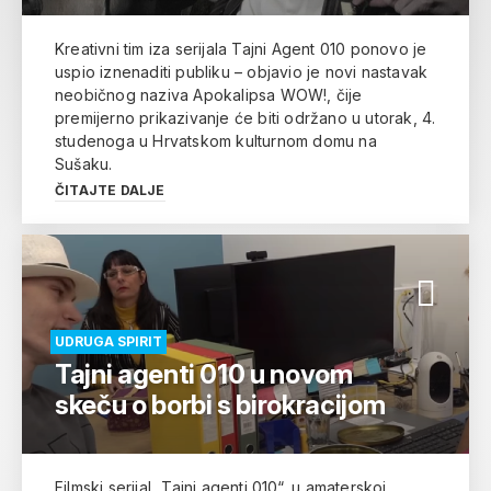
Kreativni tim iza serijala Tajni Agent 010 ponovo je
uspio iznenaditi publiku – objavio je novi nastavak
neobičnog naziva Apokalipsa WOW!, čije
premijerno prikazivanje će biti održano u utorak, 4.
studenoga u Hrvatskom kulturnom domu na
Sušaku.
ČITAJTE DALJE
UDRUGA SPIRIT
Tajni agenti 010 u novom
skeču o borbi s birokracijom
Filmski serijal „Tajni agenti 010“, u amaterskoj