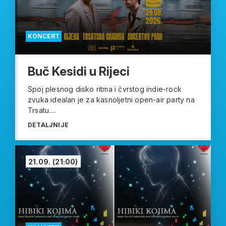
KONCERT
Buč Kesidi u Rijeci
Spoj plesnog disko ritma i čvrstog indie-rock
zvuka idealan je za kasnoljetni open-air party na
Trsatu....
DETALJNIJE
21.09.
(21:00)