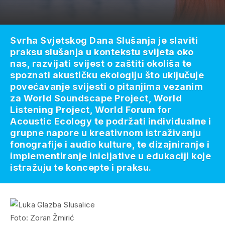
Svrha Svjetskog Dana Slušanja je slaviti
praksu slušanja u kontekstu svijeta oko
nas, razvijati svijest o zaštiti okoliša te
spoznati akustičku ekologiju što uključuje
povećavanje svijesti o pitanjima vezanim
za World Soundscape Project, World
Listening Project, World Forum for
Acoustic Ecology te podržati individualne i
grupne napore u kreativnom istraživanju
fonografije i audio kulture, te dizajniranje i
implementiranje inicijative u edukaciji koje
istražuju te koncepte i praksu.
Foto: Zoran Žmirić