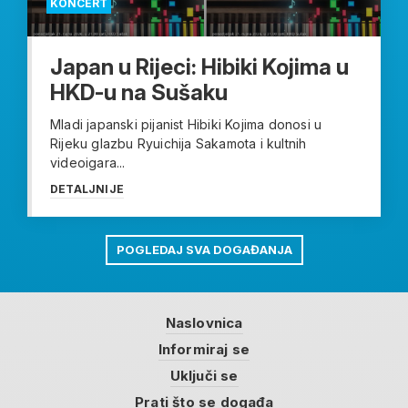
KONCERT
Japan u Rijeci: Hibiki Kojima u
HKD-u na Sušaku
Mladi japanski pijanist Hibiki Kojima donosi u
Rijeku glazbu Ryuichija Sakamota i kultnih
videoigara...
DETALJNIJE
POGLEDAJ SVA DOGAĐANJA
Naslovnica
Informiraj se
Uključi se
Prati što se događa