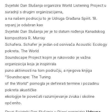
Svjetski Dan Slušanja organizira World Listening Project u
suradnji s drugim organizacijama,
a na našem podrucju to je Udruga Građana Spirit. 18.
srpanj je odabran kao
Svjetski Dan Slušanja jer je to datum rođenja Kanadskog
kompozitora R. Murray
Schafera. Schafer je jedan od osnivača Acoustic Ecology
pokreta. The World
Soundscape Project kojim je rukovodio je važna
organizacija koja je inspirirala
puno aktivnosti na tom području, a njegova knjiga
“Soundscape: The Tuning
of the World” pomogla je definirati termine i pozadinu
pokreta akustičke
ekologije te povećati razumijevanje zvuka i okoline
općenito.
Drugi Svjetski Dan Slušanja u Rijeci organizira
Udruga