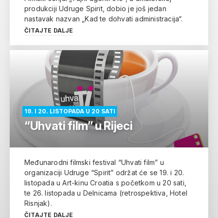
produkciji Udruge Spirit, dobio je još jedan
nastavak nazvan „Kad te dohvati administracija“.
ČITAJTE DALJE
19. I 20. LISTOPADA U 20 SATI
“Uhvati film” u Rijeci
Međunarodni filmski festival “Uhvati film” u
organizaciji Udruge “Spirit” održat će se 19. i 20.
listopada u Art-kinu Croatia s početkom u 20 sati,
te 26. listopada u Delnicama (retrospektiva, Hotel
Risnjak).
ČITAJTE DALJE