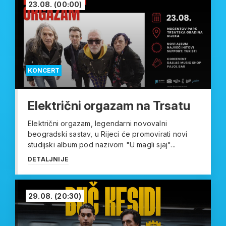
23.08.
(00:00)
KONCERT
Električni orgazam na Trsatu
Električni orgazam, legendarni novovalni
beogradski sastav, u Rijeci će promovirati novi
studijski album pod nazivom "U magli sjaj"...
DETALJNIJE
29.08.
(20:30)