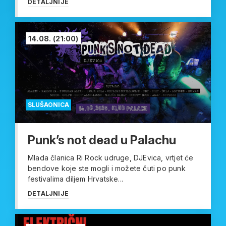
DETALJNIJE
14.08.
(21:00)
SLUŠAONICA
Punk’s not dead u Palachu
Mlada članica Ri Rock udruge, DJEvica, vrtjet će
bendove koje ste mogli i možete čuti po punk
festivalima diljem Hrvatske...
DETALJNIJE