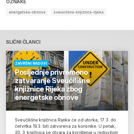
OZNAKE
energetska-obnova
sveucilisna-knjiznica-rijeka
SLIČNI ČLANCI
ZAVRŠNI RADOVI
Posljednje privremeno
zatvaranje Sveučilišne
knjižnice Rijeka zbog
energetske obnove
Sveučilišna knjižnica Rijeka će od utorka, 17. 3. do
četvrtka 19.3. biti zatvorena za korisnike. U petak,
20. 3. knjižnica se otvara za korištenje u redovitom