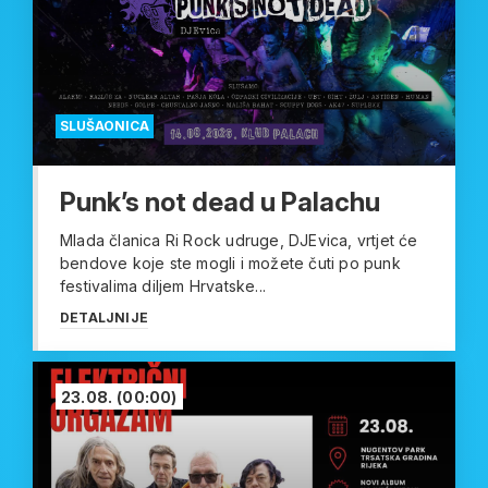
SLUŠAONICA
Punk’s not dead u Palachu
Mlada članica Ri Rock udruge, DJEvica, vrtjet će
bendove koje ste mogli i možete čuti po punk
festivalima diljem Hrvatske...
DETALJNIJE
23.08.
(00:00)