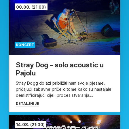
08.08.
(21:00)
KONCERT
Stray Dog – solo acoustic u
Pajolu
Stray Dogg dolazi približiti nam svoje pjesme,
pričajući zabavne priče o tome kako su nastajale
demistificirajući cijeli proces stvaranja....
DETALJNIJE
14.08.
(21:00)