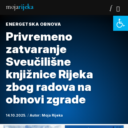
moja
rijeka
Open 
ENERGETSKA OBNOVA
Privremeno
zatvaranje
Sveučilišne
knjižnice Rijeka
zbog radova na
obnovi zgrade
14.10.2025.
Autor:
Moja Rijeka