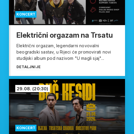
KONCERT
Električni orgazam na Trsatu
Električni orgazam, legendarni novovalni
beogradski sastav, u Rijeci će promovirati novi
studijski album pod nazivom "U magli sjaj"...
DETALJNIJE
29.08.
(20:30)
KONCERT