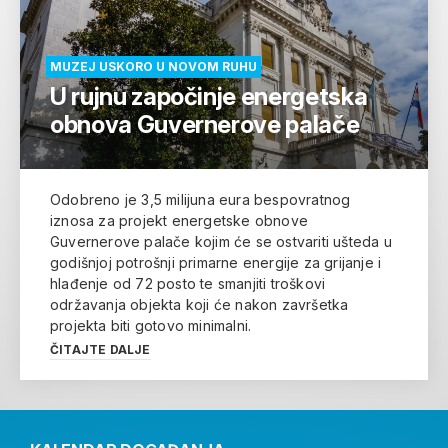
MUZEJ USKORO U NOVOM RUHU
U rujnu započinje energetska
obnova Guvernerove palače
Odobreno je 3,5 milijuna eura bespovratnog
iznosa za projekt energetske obnove
Guvernerove palače kojim će se ostvariti ušteda u
godišnjoj potrošnji primarne energije za grijanje i
hlađenje od 72 posto te smanjiti troškovi
održavanja objekta koji će nakon završetka
projekta biti gotovo minimalni.
ČITAJTE DALJE