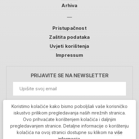
Arhiva
Pristupačnost
Zaštita podataka
Uvjeti korištenja
Impressum
PRIJAVITE SE NA NEWSLETTER
GDPR Information
Koristimo kolačiće kako bismo poboljšali vaše korisničko
Prihvaćam da se moji podaci spremaju u bazu
iskustvo prilikom pregledavanja naših mrežnih stranica.
podataka i koriste u svrhu slanja MojaRijeka
Ovo prihvaćate korištenjem kolačića i daljnjim
newslettera
pregledavanjem stranice. Detaljne informacije o korištenju
MOJARIJEKA NEWSLETTER
kolačića na ovoj stranici dostupne su klikom na
više
informacija
.