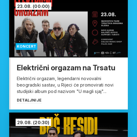
23.08.
(00:00)
KONCERT
Električni orgazam na Trsatu
Električni orgazam, legendarni novovalni
beogradski sastav, u Rijeci će promovirati novi
studijski album pod nazivom "U magli sjaj"...
DETALJNIJE
29.08.
(20:30)