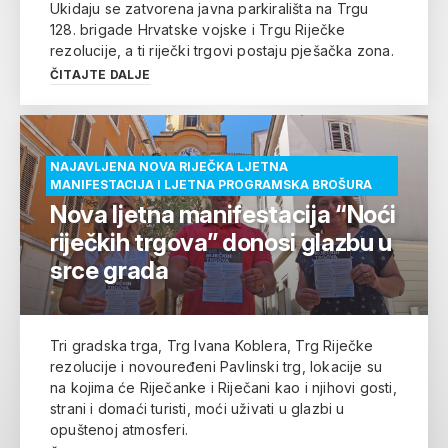
Ukidaju se zatvorena javna parkirališta na Trgu
128. brigade Hrvatske vojske i Trgu Riječke
rezolucije, a ti riječki trgovi postaju pješačka zona.
ČITAJTE DALJE
NAJAVLJENA NOVA RIJEČKA LJETNA
MANIFESTACIJA I LJETNA PROGRAMSKA BROŠURA
Nova ljetna manifestacija “Noći
riječkih trgova” donosi glazbu u
srce grada
Tri gradska trga, Trg Ivana Koblera, Trg Riječke
rezolucije i novouređeni Pavlinski trg, lokacije su
na kojima će Riječanke i Riječani kao i njihovi gosti,
strani i domaći turisti, moći uživati u glazbi u
opuštenoj atmosferi.