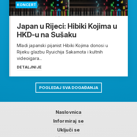
KONCERT
Japan u Rijeci: Hibiki Kojima u
HKD-u na Sušaku
Mladi japanski pijanist Hibiki Kojima donosi u
Rijeku glazbu Ryuichija Sakamota i kultnih
videoigara...
DETALJNIJE
POGLEDAJ SVA DOGAĐANJA
Naslovnica
Informiraj se
Uključi se