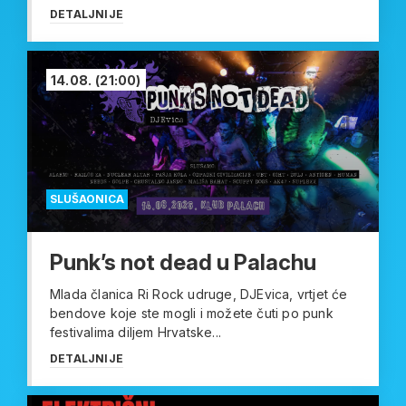
DETALJNIJE
14.08.
(21:00)
SLUŠAONICA
Punk’s not dead u Palachu
Mlada članica Ri Rock udruge, DJEvica, vrtjet će
bendove koje ste mogli i možete čuti po punk
festivalima diljem Hrvatske...
DETALJNIJE