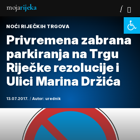
moja
rijeka
Open 
NOĆI RIJEČKIH TRGOVA
Privremena zabrana
parkiranja na Trgu
Riječke rezolucije i
Ulici Marina Držića
13.07.2017.
Autor:
urednik