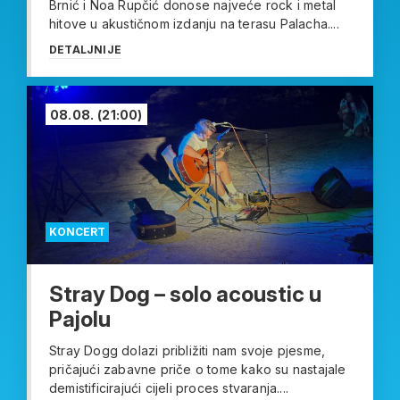
Brnić i Noa Rupčić donose najveće rock i metal
hitove u akustičnom izdanju na terasu Palacha....
DETALJNIJE
08.08.
(21:00)
KONCERT
Stray Dog – solo acoustic u
Pajolu
Stray Dogg dolazi približiti nam svoje pjesme,
pričajući zabavne priče o tome kako su nastajale
demistificirajući cijeli proces stvaranja....