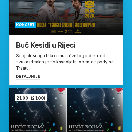
KONCERT
Buč Kesidi u Rijeci
Spoj plesnog disko ritma i čvrstog indie-rock
zvuka idealan je za kasnoljetni open-air party na
Trsatu....
DETALJNIJE
21.09.
(21:00)