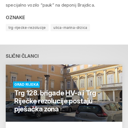
specijalno vozilo “pauk” na deponij Brajdica.
OZNAKE
trg-rijecke-rezolucije
ulica-marina-drzica
SLIČNI ČLANCI
GRAD RIJEKA
Trg 128. brigade HV-a i Trg
Riječke rezolucije postaju
pješačka zona