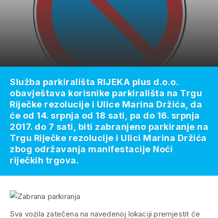
Služba parkirališta RIJEKA plus d.o.o.
obavještava korisnike parkirališta na Trgu
Riječke rezolucije i Ulice Marina Držića, da
će od 14. srpnja od 18 sati, pa do 16. srpnja
2017. do 7 sati, biti zabranjeno parkiranje na
Trgu Riječke rezolucije i Ulici Marina Držića
zbog održavanja manifestacije Noći
riječkih trgova.
Sva vozila zatečena na navedenoj lokaciji premjestit će